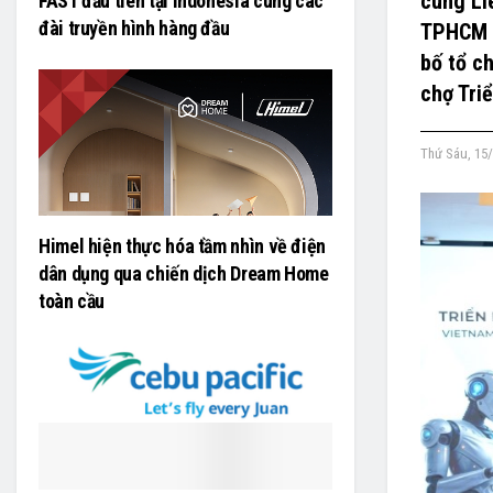
cùng Li
FAST đầu tiên tại Indonesia cùng các
đài truyền hình hàng đầu
TPHCM (
bố tổ c
chợ Tri
Thứ Sáu, 15/
Himel hiện thực hóa tầm nhìn về điện
dân dụng qua chiến dịch Dream Home
toàn cầu