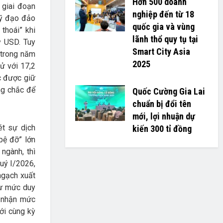
Hơn 500 doanh
 giai đoạn
nghiệp đến từ 18
uỹ đạo đảo
quốc gia và vùng
thoái” khi
lãnh thổ quy tụ tại
ỷ USD. Tuy
Smart City Asia
 trong năm
2025
ử với 17,2
c được giữ
ng chắc để
Quốc Cường Gia Lai
chuẩn bị đổi tên
mới, lợi nhuận dự
ét sự dịch
kiến 300 tỉ đồng
bệ đỡ” lớn
ngành, thì
uý I/2026,
ngạch xuất
từ mức duy
i nhận mức
ới cùng kỳ