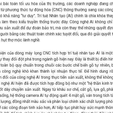
i bài toán tối ưu hóa của thị trường, các doanh nghiệp đang c
từ phương thức tự động hóa (CNC) thông thường sang các côn
có khả năng “tư duy”. Trí tuệ Nhân tạo (AI) chính là chìa khóa th
h làm theo kiểu truyền thống trước đây. Công nghệ AI không chỉ
iệu sản xuất để dự đoán bảo trì, mà còn thay thế những quyết đị
gười bằng các thuật toán chính xác tuyệt đối, qua đó giải quyết t
u hụt thợ mộc lành nghề.
iện của dòng máy lọng CNC tích hợp trí tuệ nhân tạo AI là một 
ự thay đổi đột phá trong ngành gỗ hiện nay. Đây là thiết bị điển hì
 toàn bộ quy chuẩn trong chuỗi các bước chế biến gỗ tự nhiên, 
m công nghệ khô khan thành lợi nhuận thực tế. Để hình dung r
 đổi của công nghệ AI trong thực tiễn sản xuất, không thể khôn
 nghệ AI hiện đã được tích hợp đồng bộ như một “hệ thần kinh t
t dây chuyền sản xuất. Ngay từ khâu sơ chế, cắt gỗ, lựa gỗ, phâ
sống, hệ thống camera AI tự động quét 4 mặt gỗ, ván trong tích 
 lượng, đồng nhất màu sắc và phân loại chính xác chất lượng phô
 Ở các công đoạn tinh xảo hơn, AI tiếp tục phát huy sức mạnh thô