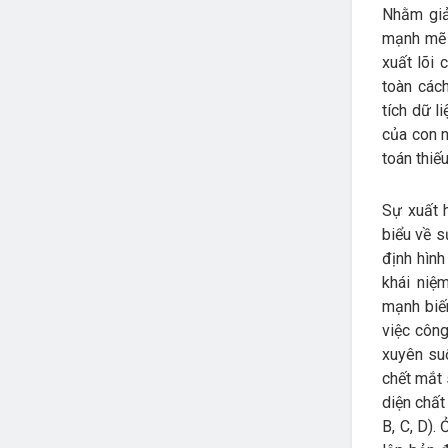
Nhằm giả
mạnh mẽ 
xuất lõi 
toàn các
tích dữ l
của con n
toán thiế
Sự xuất h
biểu về s
định hình
khái niệ
mạnh biến
việc công
xuyên suố
chết mắt 
diện chất
B, C, D).