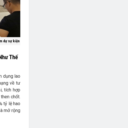
m dự sự kiện
 Như Thế
m dụng lao
mạng về tư
, tích hợp
then chốt.
% tỷ lệ hao
và mở rộng