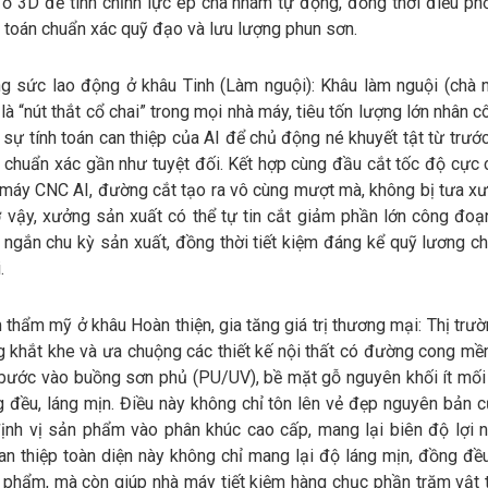
ồ 3D để tinh chỉnh lực ép chà nhám tự động, đồng thời điều phố
h toán chuẩn xác quỹ đạo và lưu lượng phun sơn.
ng sức lao động ở khâu Tinh (Làm nguội): Khâu làm nguội (chà 
n là “nút thắt cổ chai” trong mọi nhà máy, tiêu tốn lượng lớn nhân c
 sự tính toán can thiệp của AI để chủ động né khuyết tật từ trướ
 chuẩn xác gần như tuyệt đối. Kết hợp cùng đầu cắt tốc độ cực c
 máy CNC AI, đường cắt tạo ra vô cùng mượt mà, không bị tưa x
 vậy, xưởng sản xuất có thể tự tin cắt giảm phần lớn công đoạn
út ngắn chu kỳ sản xuất, đồng thời tiết kiệm đáng kể quỹ lương 
.
thẩm mỹ ở khâu Hoàn thiện, gia tăng giá trị thương mại: Thị trư
 khắt khe và ưa chuộng các thiết kế nội thất có đường cong mềm
 bước vào buồng sơn phủ (PU/UV), bề mặt gỗ nguyên khối ít mối 
đều, láng mịn. Điều này không chỉ tôn lên vẻ đẹp nguyên bản củ
ịnh vị sản phẩm vào phân khúc cao cấp, mang lại biên độ lợi 
can thiệp toàn diện này không chỉ mang lại độ láng mịn, đồng đề
 phẩm, mà còn giúp nhà máy tiết kiệm hàng chục phần trăm vật t