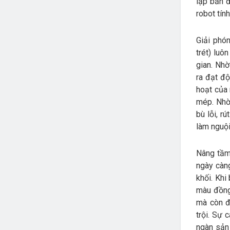
lập bản đ
robot tín
Giải phó
trét) luô
gian. Nhờ
ra đạt độ
hoạt của
mép. Nhờ
bù lỗi, r
làm nguội
Nâng tầm 
ngày càng
khối. Khi
màu đồng 
mà còn đ
trội. Sự 
ngàn sản