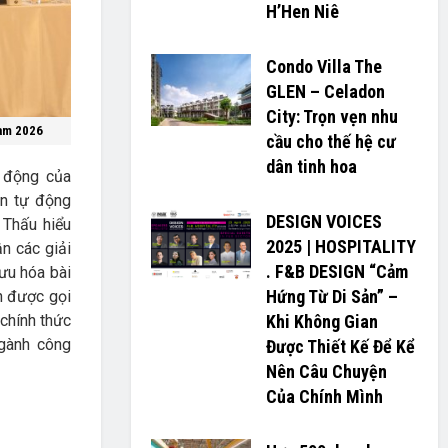
H’H­­­­en Niê
Condo Villa The
GLEN – Celadon
City: Trọn vẹn nhu
Nam 2026
cầu cho thế hệ cư
dân tinh hoa
c động của
ền tự động
DESIGN VOICES
 Thấu hiểu
2025 | HOSPITALITY
n các giải
. F&B DESIGN “Cảm
 ưu hóa bài
Hứng Từ Di Sản” –
n được gọi
chính thức
Khi Không Gian
ngành công
Được Thiết Kế Để Kể
Nên Câu Chuyện
Của Chính Mình