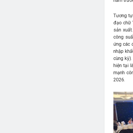
năm trước
Tương tự
đạo chữ 
sản xuất
công suấ
ứng các đ
nhập khẩ
cùng kỳ)
hiện tại 
mạnh côn
2026.