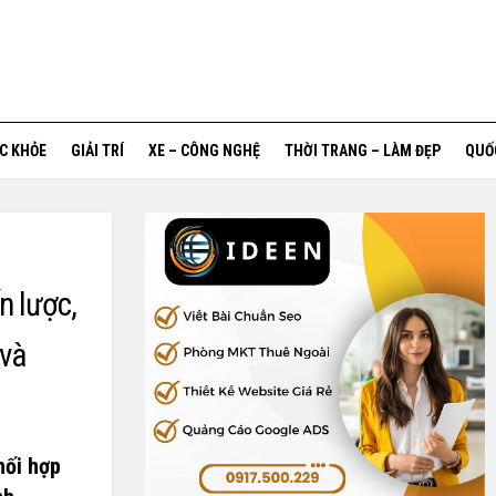
ỨC KHỎE
GIẢI TRÍ
XE – CÔNG NGHỆ
THỜI TRANG – LÀM ĐẸP
QUỐ
n lược,
 và
hối hợp