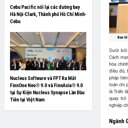
Cebu Pacific nối lại các đường bay
Hà Nội-Clark, Thành phố Hồ Chí Minh-
Cebu
Ban tổ
Dưới bối
Cách mạn
hóa chính
điều đó,
Nucleus Software và FPT Ra Mắt
pháp tiên
toán chi 
FinnOne Neo® 9.0 và FinnAxia® 9.0
là Triển 
tại Sự Kiện Nucleus Synapse Lần Đầu
quay trở
Tiên tại Việt Nam
nghiệp ch
Ngành G