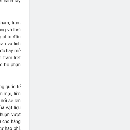
i cánh tay
nhám, trám
ông và thời
c, phôi đầu
ao và linh
ước hay mẻ
 trám trét
cho bộ phận
ờng quốc tế
 mại, liền
nối sẽ lên
a vật liệu
nhuận vượt
u cho hàng
ư hao phí,