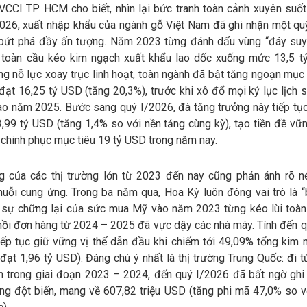
 VCCI TP HCM cho biết, nhìn lại bức tranh toàn cảnh xuyên suốt
026, xuất nhập khẩu của ngành gỗ Việt Nam đã ghi nhận một q
 bứt phá đầy ấn tượng. Năm 2023 từng đánh dấu vùng “đáy suy 
 toàn cầu kéo kim ngạch xuất khẩu lao dốc xuống mức 13,5 t
ng nỗ lực xoay trục linh hoạt, toàn ngành đã bật tăng ngoạn mục
ạt 16,25 tỷ USD (tăng 20,3%), trước khi xô đổ mọi kỷ lục lịch s
ào năm 2025. Bước sang quý I/2026, đà tăng trưởng này tiếp tụ
3,99 tỷ USD (tăng 1,4% so với nền tảng cùng kỳ), tạo tiền đề vữ
chinh phục mục tiêu 19 tỷ USD trong năm nay.
g của các thị trường lớn từ 2023 đến nay cũng phản ánh rõ n
huỗi cung ứng. Trong ba năm qua, Hoa Kỳ luôn đóng vai trò là “
u sự chững lại của sức mua Mỹ vào năm 2023 từng kéo lùi toàn 
hồi đơn hàng từ 2024 – 2025 đã vực dậy các nhà máy. Tính đến q
iếp tục giữ vững vị thế dẫn đầu khi chiếm tới 49,09% tổng kim 
đạt 1,96 tỷ USD). Đáng chú ý nhất là thị trường Trung Quốc: đi 
 ổn trong giai đoạn 2023 – 2024, đến quý I/2026 đã bất ngờ gh
ởng đột biến, mang về 607,82 triệu USD (tăng phi mã 47,0% so v