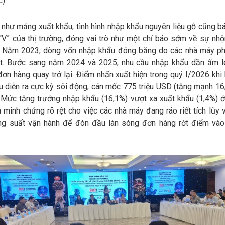
).
 như mảng xuất khẩu, tình hình nhập khẩu nguyên liệu gỗ cũng b
“V” của thị trường, đóng vai trò như một chỉ báo sớm về sự nhộ
. Năm 2023, dòng vốn nhập khẩu đóng băng do các nhà máy ph
t. Bước sang năm 2024 và 2025, nhu cầu nhập khẩu dần ấm l
ơn hàng quay trở lại. Điểm nhấn xuất hiện trong quý I/2026 khi
u diễn ra cực kỳ sôi động, cán mốc 775 triệu USD (tăng mạnh 16
. Mức tăng trưởng nhập khẩu (16,1%) vượt xa xuất khẩu (1,4%) ở
là minh chứng rõ rệt cho việc các nhà máy đang ráo riết tích lũy 
g suất vận hành để đón đầu làn sóng đơn hàng rớt điểm vào