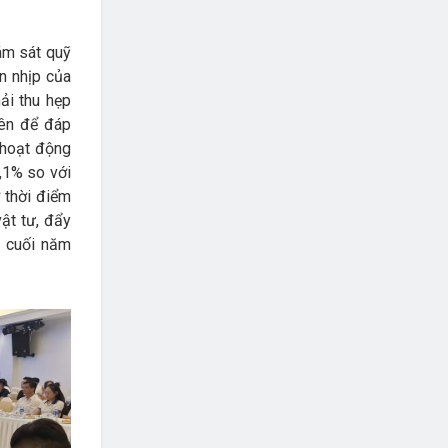
ám sát quỹ
n nhịp của
ải thu hẹp
ên để đáp
 hoạt động
,1% so với
 thời điểm
vật tư, đẩy
 cuối năm