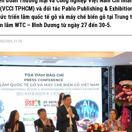
ên đoàn Thương mại và Công nghiệp Việt Nam Chi nhá
VCCI TPHCM) và đối tác Pablo Publishing & Exhibitio
hức triển lãm quốc tế gỗ và máy chế biến gỗ tại Trung 
ển lãm WTC – Bình Dương từ ngày 27 đến 30-5.
05/2026, 21:33