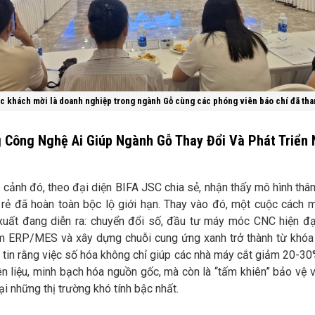
c khách mời là doanh nghiệp trong ngành Gỗ cùng các phóng viên báo chí đã tha
 Công Nghệ Ai Giúp Ngành Gỗ Thay Đổi Và Phát Triển
 cảnh đó, theo đại diện BIFA JSC chia sẻ, nhận thấy mô hình thâ
 rẻ đã hoàn toàn bộc lộ giới hạn. Thay vào đó, một cuộc cách 
xuất đang diễn ra: chuyển đổi số, đầu tư máy móc CNC hiện đại
 ERP/MES và xây dựng chuỗi cung ứng xanh trở thành từ khóa 
 tin rằng việc số hóa không chỉ giúp các nhà máy cắt giảm 20-30
n liệu, minh bạch hóa nguồn gốc, mà còn là “tấm khiên” bảo vệ 
tại những thị trường khó tính bậc nhất.