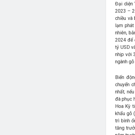
Đại diện
2023 – 2
chiều và
lạm phát
nhiên, bằ
2024 để đ
tỷ USD v
nhịp với 
ngành gỗ 
Biến độn
chuyển c
nhất; nế
đà phục 
Hoa Kỳ t
khẩu gỗ (
trì bình
tăng trư