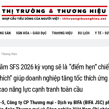
ỘNG SẢN
VĂN HÓA – GIÁO DỤC
THƯƠNG HIỆU
DU LỊCH
Y TẾ – S
Thương Hiệu
lãm SFS 2026 kỳ vọng sẽ là “điểm hẹn” chiế
 hích” giúp doanh nghiệp tăng tốc thích ứng
ao năng lực cạnh tranh toàn cầu
-5, Công ty CP Thương mại - Dịch vụ BIFA (BIFA JSC) p