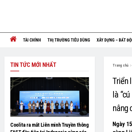
TÀI CHÍNH
THỊ TRƯỜNG TIÊU DÙNG
XÂY DỰNG – BẤT Đ
TIN TỨC MỚI NHẤT
Trang chủ
Triển 
là “cú
nâng c
Ngày 15
Coolita ra mắt Liên minh Truyền thông