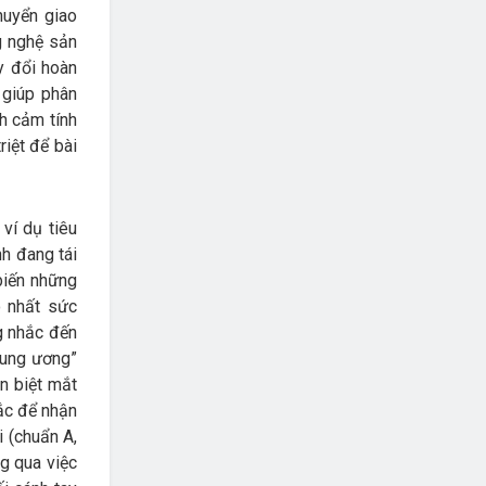
huyển giao
g nghệ sản
ay đổi hoàn
 giúp phân
nh cảm tính
riệt để bài
ví dụ tiêu
nh đang tái
biến những
õ nhất sức
g nhắc đến
rung ương”
n biệt mắt
tắc để nhận
i (chuẩn A,
ng qua việc