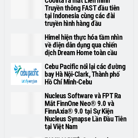
Coolita ra mắt Liên minh
Truyền thông FAST đầu tiên
tại Indonesia cùng các đài
truyền hình hàng đầu
Himel hiện thực hóa tầm nhìn
về điện dân dụng qua chiến
dịch Dream Home toàn cầu
Cebu Pacific nối lại các đường
bay Hà Nội-Clark, Thành phố
Hồ Chí Minh-Cebu
Nucleus Software và FPT Ra
Mắt FinnOne Neo® 9.0 và
FinnAxia® 9.0 tại Sự Kiện
Nucleus Synapse Lần Đầu Tiên
tại Việt Nam