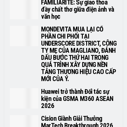
FAMILIARITÉ: Sự giao thoa
đầy chất thơ giữa điện ảnh và
văn học
MONDEVITA MUA LẠI CỔ
PHẦN CHI PHỐI TẠI
UNDERSCORE DISTRICT, CÔNG
TY MẸ CỦA MAGLIANO, ĐÁNH
DẤU BƯỚC THỨ HAI TRONG
QUÁ TRÌNH XÂY DỰNG NỀN
TẢNG THƯƠNG HIỆU CAO CẤP
MỚI CỦA Ý.
Huawei trở thành Đối tác sự
kiện của GSMA M360 ASEAN
2026
Cision Giành Giải Thưởng
MarTech Breakthrough 2026