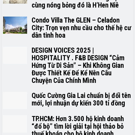
cùng nóng bỏng đó là H’H­­­­en Niê
Condo Villa The GLEN – Celadon
City: Trọn vẹn nhu cầu cho thế hệ cư
dân tinh hoa
DESIGN VOICES 2025 |
HOSPITALITY . F&B DESIGN “Cảm
Hứng Từ Di Sản” – Khi Không Gian
Được Thiết Kế Để Kể Nên Câu
Chuyện Của Chính Mình
Quốc Cường Gia Lai chuẩn bị đổi tên
mới, lợi nhuận dự kiến 300 tỉ đồng
TP.HCM: Hơn 3.500 hộ kinh doanh
“đổ bộ” tìm lời giải tại hội thảo bỏ
thuế khoán cho hộ kinh doanh