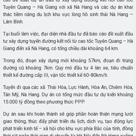
Tuyên Quang – Hà Giang với xã Nà Hang và các dự án khai
thác tiềm năng du lịch khu vực lòng hồ sinh thái Nà Hang –
Lâm Bình.
Tại buổi làm việc, đại diện nhà đầu tư đã báo cáo đề xuất đầu
tư xây dựng tuyến đường kết nối từ cao tốc Tuyên Quang – Hà
Giang đến xã Nà Hang, có tổng chiều dài khoảng 64 km.
Trong đó, đoạn xây dựng mới khoảng 57km, đoạn đi trùng
đường cũ khoảng 7km. Quy mô đầu tư 4 làn xe, tiêu chuẩn
thiết kế đường cấp III, vận tốc thiết kế 60-80km/h.
Tuyến đi qua các xã: Thái Hòa, Lực Hành, Hòa An, Chiêm Hóa,
Tân Mỹ, Nà Hang. Dự án có tổng mức đầu tư dự kiến khoảng
15.000 tỷ đồng theo phương thức PPP.
Dự án sau khi hoàn thành sẽ góp phần hoàn thiện mạng lưới
giao thông, thúc đẩy phát triển du lịch, dịch vụ, tạo động lực
phát triển kinh tế – xã hội cho khu vực phía Bắc của tỉnh, đồng
thời rút ngắn thời gian di chuyển từ Hà Nội đến Nà Hang xuống