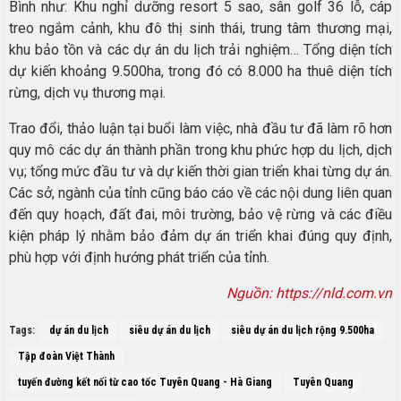
Bình như: Khu nghỉ dưỡng resort 5 sao, sân golf 36 lỗ, cáp
treo ngắm cảnh, khu đô thị sinh thái, trung tâm thương mại,
khu bảo tồn và các dự án du lịch trải nghiệm… Tổng diện tích
dự kiến khoảng 9.500ha, trong đó có 8.000 ha thuê diện tích
rừng, dịch vụ thương mại.
Trao đổi, thảo luận tại buổi làm việc, nhà đầu tư đã làm rõ hơn
quy mô các dự án thành phần trong khu phức hợp du lịch, dịch
vụ; tổng mức đầu tư và dự kiến thời gian triển khai từng dự án.
Các sở, ngành của tỉnh cũng báo cáo về các nội dung liên quan
đến quy hoạch, đất đai, môi trường, bảo vệ rừng và các điều
kiện pháp lý nhằm bảo đảm dự án triển khai đúng quy định,
phù hợp với định hướng phát triển của tỉnh.
Nguồn: https://nld.com.vn
Tags:
dự án du lịch
siêu dự án du lịch
siêu dự án du lịch rộng 9.500ha
Tập đoàn Việt Thành
tuyến đường kết nối từ cao tốc Tuyên Quang - Hà Giang
Tuyên Quang