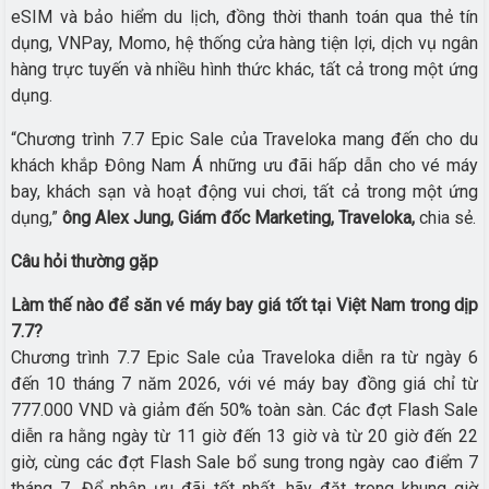
eSIM và bảo hiểm du lịch, đồng thời thanh toán qua thẻ tín
dụng, VNPay, Momo, hệ thống cửa hàng tiện lợi, dịch vụ ngân
hàng trực tuyến và nhiều hình thức khác, tất cả trong một ứng
dụng.
“Chương trình 7.7 Epic Sale của Traveloka mang đến cho du
khách khắp Đông Nam Á những ưu đãi hấp dẫn cho vé máy
bay, khách sạn và hoạt động vui chơi, tất cả trong một ứng
dụng,”
ông Alex Jung, Giám đốc Marketing, Traveloka,
chia sẻ.
Câu hỏi thường gặp
Làm thế nào để săn vé máy bay giá tốt tại Việt Nam trong dịp
7.7?
Chương trình 7.7 Epic Sale của Traveloka diễn ra từ ngày 6
đến 10 tháng 7 năm 2026, với vé máy bay đồng giá chỉ từ
777.000 VND và giảm đến 50% toàn sàn. Các đợt Flash Sale
diễn ra hằng ngày từ 11 giờ đến 13 giờ và từ 20 giờ đến 22
giờ, cùng các đợt Flash Sale bổ sung trong ngày cao điểm 7
tháng 7. Để nhận ưu đãi tốt nhất, hãy đặt trong khung giờ