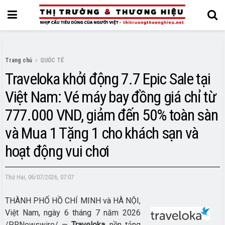
Trang chủ
QUỐC TẾ
Traveloka khởi động 7.7 Epic Sale tại
Việt Nam: Vé máy bay đồng giá chỉ từ
777.000 VND, giảm đến 50% toàn sàn
và Mua 1 Tặng 1 cho khách sạn và
hoạt động vui chơi
Thứ Hai, 06/07/2026, 07:07
THÀNH PHỐ HỒ CHÍ MINH và HÀ NỘI,
Việt Nam, ngày 6 tháng 7 năm 2026
/PRNewswire/ —
Traveloka
, nền tảng