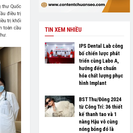
 thư Quốc
ầu điều trị
ều trị khối
n toàn cầu
TIN XEM NHIỀU
thư.
IPS Dental Lab công
bố chiến lược phát
triển cùng Labo A,
hướng đến chuẩn
hóa chất lượng phục
hình Implant
BST Thu/Đông 2024
từ Công Trí: 36 thiết
kế thanh tao và 1
nàng Hậu vô cùng
nóng bỏng đó là