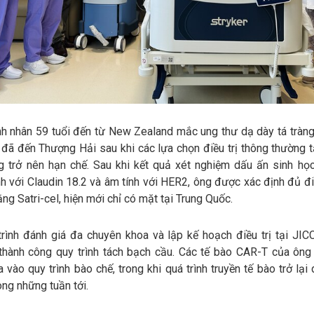
nh nhân 59 tuổi đến từ New Zealand mắc ung thư dạ dày tá tràng
n, đã đến Thượng Hải sau khi các lựa chọn điều trị thông thường 
g trở nên hạn chế. Sau khi kết quả xét nghiệm dấu ấn sinh họ
h với Claudin 18.2 và âm tính với HER2, ông được xác định đủ đi
bằng Satri-cel, hiện mới chỉ có mặt tại Trung Quốc.
trình đánh giá đa chuyên khoa và lập kế hoạch điều trị tại JIC
 thành công quy trình tách bạch cầu. Các tế bào CAR-T của ông
vào quy trình bào chế, trong khi quá trình truyền tế bào trở lại
rong những tuần tới.