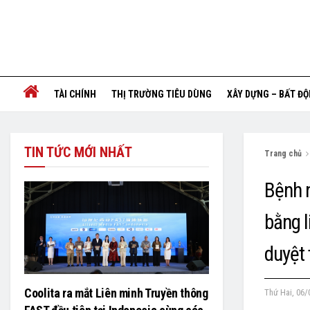
TÀI CHÍNH
THỊ TRƯỜNG TIÊU DÙNG
XÂY DỰNG – BẤT Đ
TIN TỨC MỚI NHẤT
Trang chủ
Bệnh n
bằng 
duyệt 
Coolita ra mắt Liên minh Truyền thông
Thứ Hai, 06/