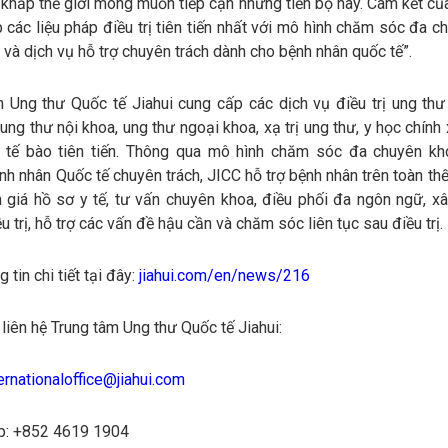
 khắp thế giới mong muốn tiếp cận những tiến bộ này. Cam kết củ
p các liệu pháp điều trị tiên tiến nhất với mô hình chăm sóc đa 
 và dịch vụ hỗ trợ chuyên trách dành cho bệnh nhân quốc tế”.
 Ung thư Quốc tế Jiahui cung cấp các dịch vụ điều trị ung thư 
ng thư nội khoa, ung thư ngoại khoa, xạ trị ung thư, y học chính
p tế bào tiên tiến. Thông qua mô hình chăm sóc đa chuyên k
h nhân Quốc tế chuyên trách, JICC hỗ trợ bệnh nhân trên toàn thế
h giá hồ sơ y tế, tư vấn chuyên khoa, điều phối đa ngôn ngữ, x
u trị, hỗ trợ các vấn đề hậu cần và chăm sóc liên tục sau điều trị.
 tin chi tiết tại đây:
jiahui.com/en/news/216
 liên hệ Trung tâm Ung thư Quốc tế Jiahui:
ernationaloffice@jiahui.com
: +852 4619 1904