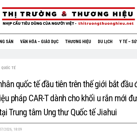
ỘNG SẢN
VĂN HÓA – GIÁO DỤC
THƯƠNG HIỆU
DU LỊCH
Y TẾ – S
QUỐC TẾ
hân quốc tế đầu tiên trên thế giới bắt đầu đ
liệu pháp CAR-T dành cho khối u rắn mới đ
tại Trung tâm Ung thư Quốc tế Jiahui
07/2026, 18:09