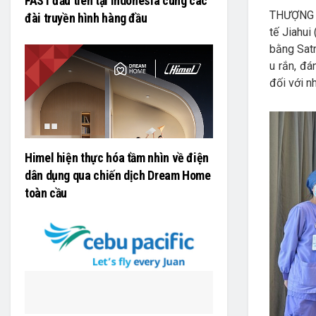
FAST đầu tiên tại Indonesia cùng các
THƯỢNG H
đài truyền hình hàng đầu
tế Jiahui
bằng Satr
u rắn, đá
đối với n
Himel hiện thực hóa tầm nhìn về điện
dân dụng qua chiến dịch Dream Home
toàn cầu