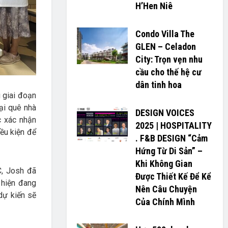
H’H­­­­en Niê
Condo Villa The
GLEN – Celadon
City: Trọn vẹn nhu
cầu cho thế hệ cư
dân tinh hoa
 giai đoạn
tại quê nhà
DESIGN VOICES
c xác nhận
2025 | HOSPITALITY
ều kiện để
. F&B DESIGN “Cảm
Hứng Từ Di Sản” –
Khi Không Gian
C, Josh đã
Được Thiết Kế Để Kể
 hiện đang
Nên Câu Chuyện
 dự kiến sẽ
Của Chính Mình