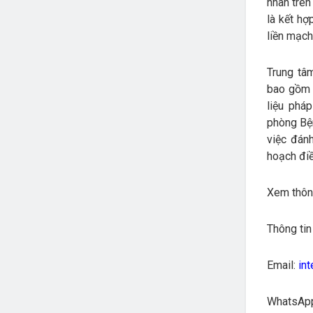
nhân trên
là kết hợ
liền mạch
Trung tâm
bao gồm u
liệu phá
phòng Bện
việc đán
hoạch điề
Xem thông
Thông tin
Email:
int
WhatsApp