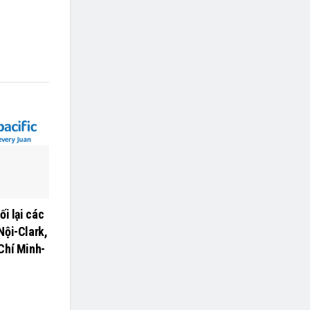
ối lại các
Nội-Clark,
Chí Minh-