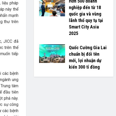
Hơn 500 doanh
 liệu pháp
nghiệp đến từ 18
háp này thể
quốc gia và vùng
i nhấn mạnh
lãnh thổ quy tụ tại
g thư trên
Smart City Asia
2025
c, JICC đã
Quốc Cường Gia Lai
c trên thế
 muốn tiếp
chuẩn bị đổi tên
mới, lợi nhuận dự
kiến 300 tỉ đồng
i các bệnh
a ngành ung
i Trung tâm
ế đầu tiên
ột phá này.
ược sự công
ừ các bệnh