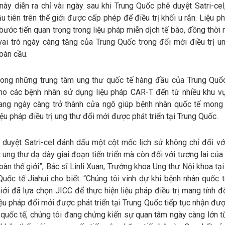
ày diễn ra chỉ vài ngày sau khi Trung Quốc phê duyệt Satri-cel,
 tiên trên thế giới được cấp phép để điều trị khối u rắn. Liệu p
bước tiến quan trọng trong liệu pháp miễn dịch tế bào, đồng thờ
ai trò ngày càng tăng của Trung Quốc trong đổi mới điều trị un
oàn cầu.
rong những trung tâm ung thư quốc tế hàng đầu của Trung Quố
 cho các bệnh nhân sử dụng liệu pháp CAR-T đến từ nhiều khu vự
đang ngày càng trở thành cửa ngõ giúp bệnh nhân quốc tế mong
iệu pháp điều trị ung thư đổi mới được phát triển tại Trung Quốc.
 duyệt Satri-cel đánh dấu một cột mốc lịch sử không chỉ đối vớ
ung thư dạ dày giai đoạn tiến triển mà còn đối với tương lai củ
toàn thế giới”, Bác sĩ Linli Xuan, Trưởng khoa Ung thư Nội khoa tạ
uốc tế Jiahui cho biết. “Chúng tôi vinh dự khi bệnh nhân quốc t
giới đã lựa chọn JICC để thực hiện liệu pháp điều trị mang tính đ
iệu pháp đổi mới được phát triển tại Trung Quốc tiếp tục nhận đ
quốc tế, chúng tôi đang chứng kiến sự quan tâm ngày càng lớn t