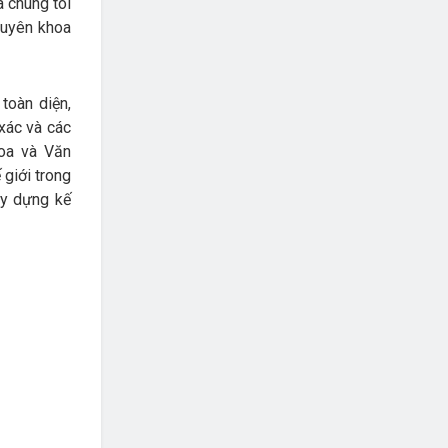
a chúng tôi
chuyên khoa
toàn diện,
 xác và các
hoa và Văn
 giới trong
ây dựng kế