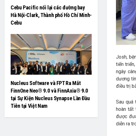
Cebu Pacific nối lại các đường bay
Hà Nội-Clark, Thành phố Hồ Chí Minh-
Cebu
Josh, bệ
tiến triể
ngày càn
dương tín
Nucleus Software và FPT Ra Mắt
điều trị 
FinnOne Neo® 9.0 và FinnAxia® 9.0
tại Sự Kiện Nucleus Synapse Lần Đầu
Sau quá 
Tiên tại Việt Nam
hoàn tất
được đưa 
diễn ra t