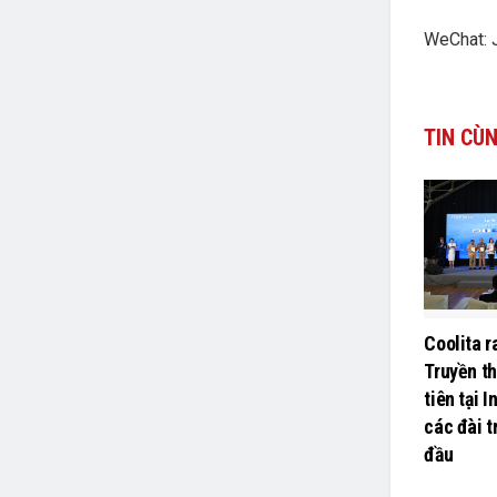
WeChat: 
TIN
CÙN
Coolita r
Truyền t
tiên tại 
các đài t
đầu