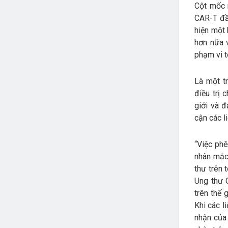
Cột mốc n
CAR-T đầu
hiện một 
hơn nữa v
phạm vi t
Là một t
điều trị
giới và 
cận các l
“Việc phê
nhân mắc 
thư trên 
Ung thư Q
trên thế 
Khi các l
nhận của 