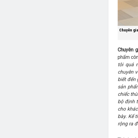
Chuyên gia
Chuyên g
phẩm côn
tôi quá 
chuyên về
biết đến 
sản phẩm
chiếc th
bộ định 
cho khác
bày. Kế 
rộng ra đ