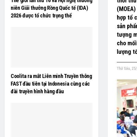
thời th
Thế giới lần thứ 16 và Hội nghị thường
niên Giải thưởng Rồng Quốc tế (IDA)
(MOEA) 
2026 được tổ chức trọng thể
hợp tổ 
sản phẩ
tượng m
cho mối
lượng t
Thứ Sáu, 25/
Coolita ra mắt Liên minh Truyền thông
FAST đầu tiên tại Indonesia cùng các
đài truyền hình hàng đầu