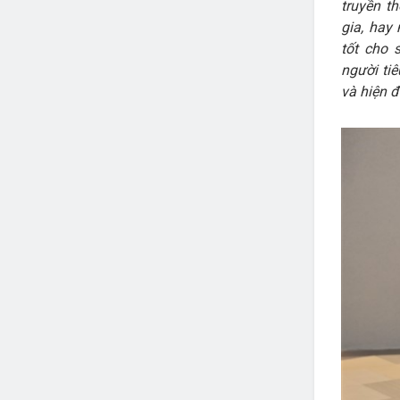
truyền t
gia, hay
tốt cho 
người ti
và hiện đ