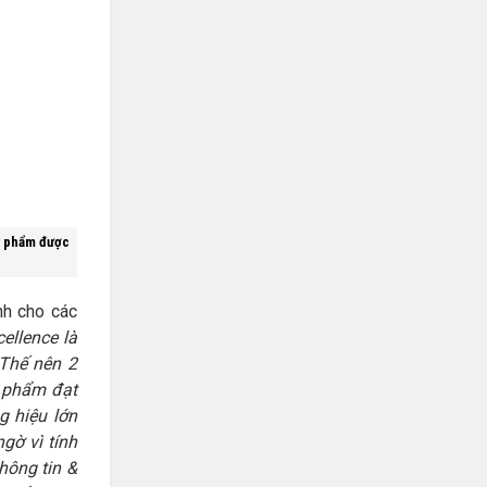
n phẩm được
nh cho các
cellence là
 Thế nên 2
n phẩm đạt
g hiệu lớn
gờ vì tính
hông tin &