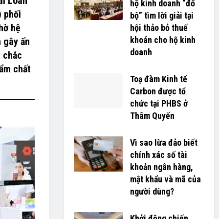
ài Loan
hộ kinh doanh “đổ
) phối
bộ” tìm lời giải tại
hờ hệ
hội thảo bỏ thuế
khoán cho hộ kinh
n gây ấn
doanh
g chắc
hẩm chất
Toạ đàm Kinh tế
Carbon được tổ
chức tại PHBS ở
Thâm Quyến
Vì sao lừa đảo biết
chính xác số tài
khoản ngân hàng,
mật khẩu và mã của
người dùng?
Khởi động chiến