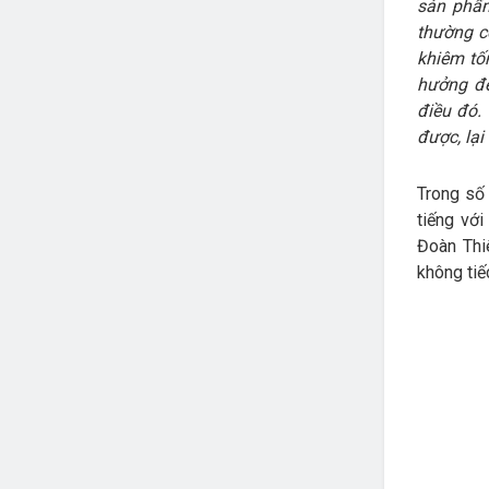
sản phẩm
thường c
khiêm tốn
hưởng đế
điều đó.
được, lại
Trong số
tiếng vớ
Đoàn Thi
không tiế