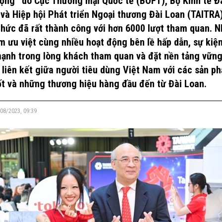
ượng” do Cục Thương mại Quốc tế (BOFT), Bộ Kinh tế Đ
và Hiệp hội Phát triển Ngoại thương Đài Loan (TAITRA
chức đã rất thành công với hơn 6000 lượt tham quan. N
m ưu việt cùng nhiều hoạt động bên lề hấp dẫn, sự kiệ
ạnh trong lòng khách tham quan và đặt nền tảng vữn
 liên kết giữa người tiêu dùng Việt Nam với các sản p
ốt và những thương hiệu hàng đầu đến từ Đài Loan.
08/2023, 09:39