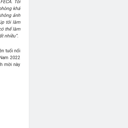
 FECA. Tôi
 phòng khá
 không ảnh
p tôi làm
có thể làm
ất nhiều”.
n tuổi nổi
t Nam 2022
ch mời này