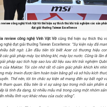
 review công nghệ Vinh Vật Vờ thể hiện sự thích thú khi trải nghiệm các sản ph
đạt giải thưởng Taiwan Excellence
ia review công nghệ Vinh Vật Vờ
cũng thể hiện sự thích thú v
g nghệ đạt giải thưởng Taiwan Excellence:
“Sự kiện này đã ma
nhiều bất ngờ. Lần đầu tiên tôi biết Acer có thương hiệu co
 các giải pháp máy lọc không khí, máy lọc nước. Cũng là lần đầ
giải pháp sạc tích hợp sao lưu dữ liệu sau khi trải nghiệm Qubi
 của Maktar. Tôi còn nhớ rất rõ cảm giác phấn khích khi nhì
ùng máy Inwin được làm hoàn toàn bằng gỗ và sở hữu kích thư
tuyến. Thế nên, tôi tin chắc sự kiện sẽ mang đến sự bất ngờ và
h tham quan. Đầu tiên là vì sự sáng tạo trong mỗi sản phẩm 
tiếp là tính đa dạng, từ nhiều mẫu mã trong cùng một nhóm s
ến nhiều lĩnh vực khác nhau của cuộc sống”.