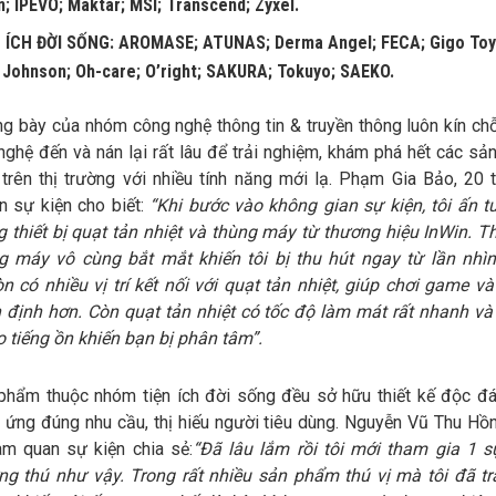
n; IPEVO; Maktar; MSI; Transcend; Zyxel.
 ÍCH ĐỜI SỐNG
: AROMASE; ATUNAS; Derma Angel; FECA; Gigo Toy
; Johnson; Oh-care; O’right; SAKURA; Tokuyo; SAEKO.
g bày của nhóm công nghệ thông tin & truyền thông luôn kín chỗ 
ghệ đến và nán lại rất lâu để trải nghiệm, khám phá hết các sả
 trên thị trường với nhiều tính năng mới lạ. Phạm Gia Bảo, 20 t
n sự kiện cho biết:
“
Khi bước vào không gian sự kiện, tôi ấn 
 thiết bị quạt tản nhiệt và thùng máy từ thương hiệu InWin. Th
g máy vô cùng bắt mắt khiến tôi bị thu hút ngay từ lần nhìn
 có nhiều vị trí kết nối với quạt tản nhiệt, giúp chơi game và
n định hơn. Còn quạt tản nhiệt có tốc độ làm mát rất nhanh v
 tiếng ồn khiến bạn bị phân tâm”.
phẩm thuộc nhóm tiện ích đời sống đều sở hữu thiết kế độc đ
ứng đúng nhu cầu, thị hiếu người tiêu dùng. Nguyễn Vũ Thu Hồng
am quan sự kiện chia sẻ:
“Đã lâu lắm rồi tôi mới tham gia 1 s
ng thú như vậy. Trong rất nhiều sản phẩm thú vị mà tôi đã tr