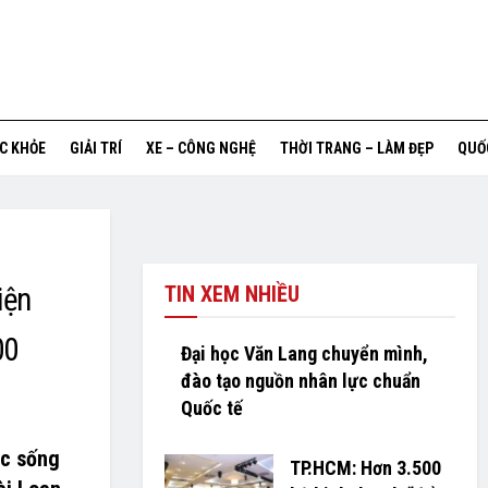
ỨC KHỎE
GIẢI TRÍ
XE – CÔNG NGHỆ
THỜI TRANG – LÀM ĐẸP
QUỐ
iện
TIN XEM NHIỀU
00
Đại học Văn Lang chuyển mình,
đào tạo nguồn nhân lực chuẩn
Quốc tế
ộc sống
TP.HCM: Hơn 3.500