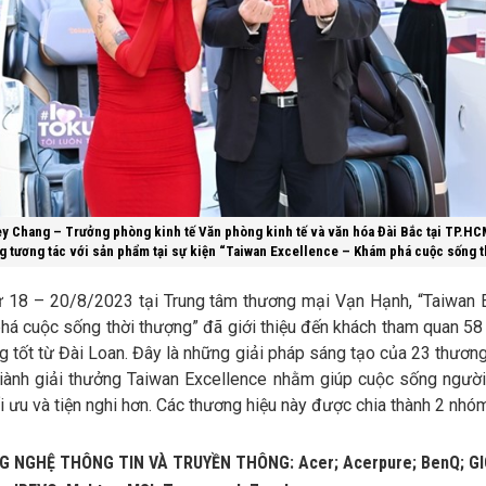
y Chang – Trưởng phòng kinh tế Văn phòng kinh tế và văn hóa Đài Bắc tại TP.HC
g tương tác với sản phẩm tại sự kiện “Taiwan Excellence – Khám phá cuộc sống t
từ 18 – 20/8/2023 tại Trung tâm thương mại Vạn Hạnh, “Taiwan 
há cuộc sống thời thượng” đã giới thiệu đến khách tham quan 5
g tốt từ Đài Loan. Đây là những giải pháp sáng tạo của 23 thươn
iành giải thưởng Taiwan Excellence nhằm giúp cuộc sống người
ối ưu và tiện nghi hơn. Các thương hiệu này được chia thành 2 nhó
G NGHỆ THÔNG TIN VÀ TRUYỀN THÔNG
: Acer; Acerpure; BenQ; G