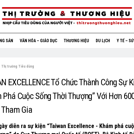
ỘNG SẢN
VĂN HÓA – GIÁO DỤC
THƯƠNG HIỆU
DU LỊCH
Y TẾ – S
Thị trường Tiêu dùng
N EXCELLENCE Tổ Chức Thành Công Sự K
 Phá Cuộc Sống Thời Thượng” Với Hơn 60
 Tham Gia
gày diễn ra sự kiện “Taiwan Excellence - Khám phá cu