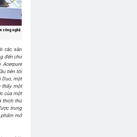
ẩm công nghệ
ới các sản
ng đến cho
n Acerpure
u tiên tôi
i Duo, một
n thấy một
ớc của một
 thích thú
được trưng
ản phẩm mở