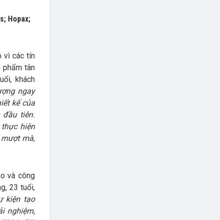
s; Hopax;
vì các tín
n phẩm tân
uổi, khách
tượng ngay
iết kế của
 đầu tiên.
 thực hiện
à mượt mà,
áo và công
, 23 tuổi,
ự kiện tạo
ải nghiệm,