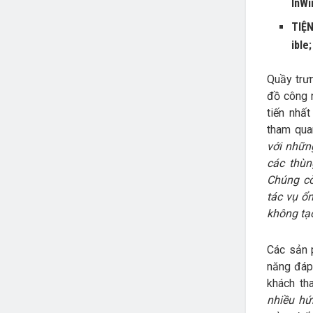
InWi
TIỆN
ible
Quầy trưn
đồ công n
tiến nhất
tham qua
với những
các thùn
Chúng còn
tác vụ ổ
không tạo
Các sản 
năng đáp 
khách th
nhiều hứ