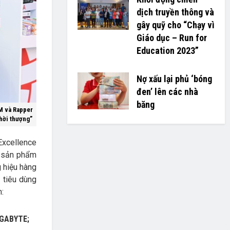
dịch truyền thông và
gây quỹ cho “Chạy vì
Giáo dục – Run for
Education 2023”
Nợ xấu lại phủ ‘bóng
đen’ lên các nhà
băng
M và Rapper
hời thượng”
Excellence
8 sản phẩm
g hiệu hàng
 tiêu dùng
m:
IGABYTE;