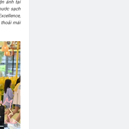
ện ảnh tại
 nước sạch
xcellence,
 thoải mái