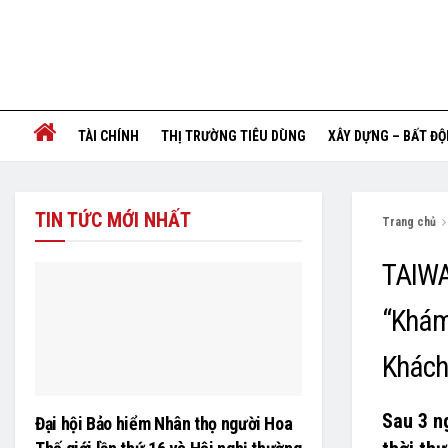
TÀI CHÍNH
THỊ TRƯỜNG TIÊU DÙNG
XÂY DỰNG – BẤT Đ
TIN TỨC MỚI NHẤT
Trang chủ
TAIWA
“Khám
Khách
Sau 3 n
Đại hội Bảo hiểm Nhân thọ người Hoa