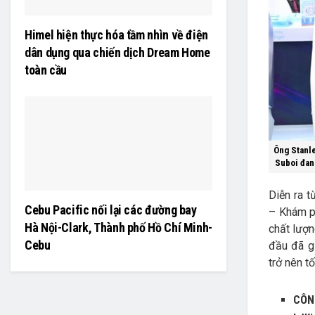
Himel hiện thực hóa tầm nhìn về điện
dân dụng qua chiến dịch Dream Home
toàn cầu
Ông Stanle
Suboi đan
Diễn ra 
Cebu Pacific nối lại các đường bay
– Khám p
Hà Nội-Clark, Thành phố Hồ Chí Minh-
chất lượn
Cebu
đầu đã g
trở nên t
CÔN