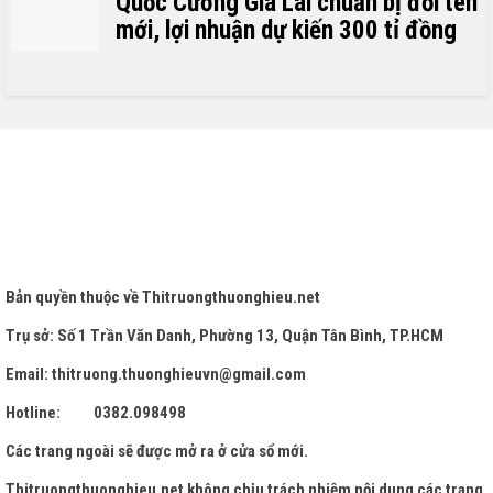
Quốc Cường Gia Lai chuẩn bị đổi tên
mới, lợi nhuận dự kiến 300 tỉ đồng
Bản quyền thuộc về
Thitruongthuonghieu.net
Trụ sở: Số 1 Trần Văn Danh, Phường 13, Quận Tân Bình, TP.HCM
Email: thitruong.thuonghieuvn@gmail.com
Hotline: 0382.098498
Các trang ngoài sẽ được mở ra ở cửa sổ mới.
Thitruongthuonghieu.net
không chịu trách nhiệm nội dung các trang