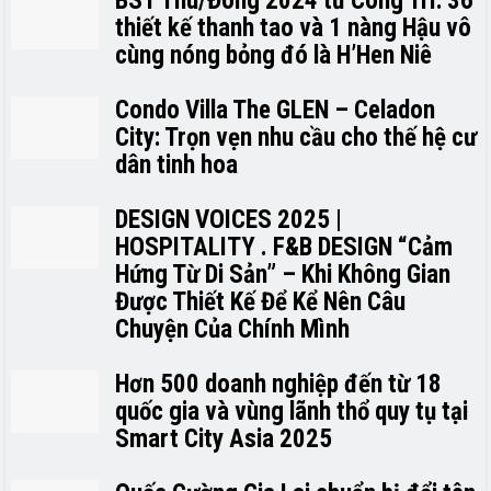
BST Thu/Đông 2024 từ Công Trí: 36
thiết kế thanh tao và 1 nàng Hậu vô
cùng nóng bỏng đó là H’H­­­­en Niê
Condo Villa The GLEN – Celadon
City: Trọn vẹn nhu cầu cho thế hệ cư
dân tinh hoa
DESIGN VOICES 2025 |
HOSPITALITY . F&B DESIGN “Cảm
Hứng Từ Di Sản” – Khi Không Gian
Được Thiết Kế Để Kể Nên Câu
Chuyện Của Chính Mình
Hơn 500 doanh nghiệp đến từ 18
quốc gia và vùng lãnh thổ quy tụ tại
Smart City Asia 2025