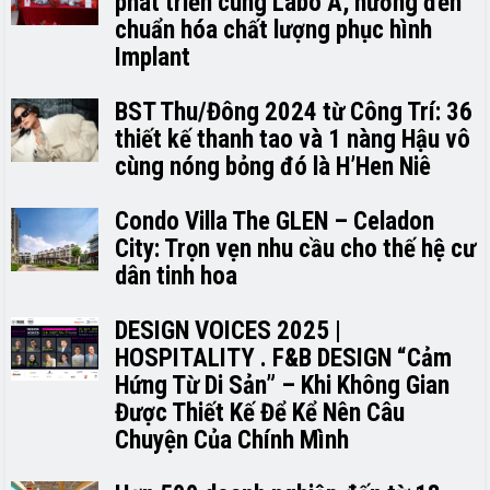
phát triển cùng Labo A, hướng đến
chuẩn hóa chất lượng phục hình
Implant
BST Thu/Đông 2024 từ Công Trí: 36
thiết kế thanh tao và 1 nàng Hậu vô
cùng nóng bỏng đó là H’H­­­­en Niê
Condo Villa The GLEN – Celadon
City: Trọn vẹn nhu cầu cho thế hệ cư
dân tinh hoa
DESIGN VOICES 2025 |
HOSPITALITY . F&B DESIGN “Cảm
Hứng Từ Di Sản” – Khi Không Gian
Được Thiết Kế Để Kể Nên Câu
Chuyện Của Chính Mình