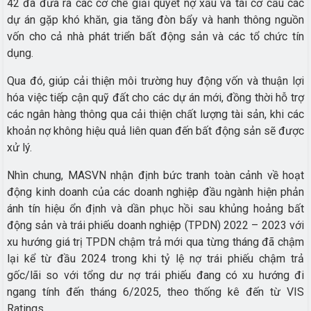
42 đã đưa ra các cơ chế giải quyết nợ xấu và tái cơ cấu các
dự án gặp khó khăn, gia tăng đòn bẩy và hanh thông nguồn
vốn cho cả nhà phát triển bất động sản và các tổ chức tín
dụng.
Qua đó, giúp cải thiện môi trường huy động vốn và thuận lợi
hóa việc tiếp cận quỹ đất cho các dự án mới, đồng thời hỗ trợ
các ngân hàng thông qua cải thiện chất lượng tài sản, khi các
khoản nợ không hiệu quả liên quan đến bất động sản sẽ được
xử lý.
Nhìn chung, MASVN nhận định bức tranh toàn cảnh về hoạt
động kinh doanh của các doanh nghiệp đầu ngành hiện phản
ánh tín hiệu ổn định và dần phục hồi sau khủng hoảng bất
động sản và trái phiếu doanh nghiệp (TPDN) 2022 – 2023 với
xu hướng giá trị TPDN chậm trả mới qua từng tháng đã chậm
lại kể từ đầu 2024 trong khi tỷ lệ nợ trái phiếu chậm trả
gốc/lãi so với tổng dư nợ trái phiếu đang có xu hướng đi
ngang tính đến tháng 6/2025, theo thống kê đến từ VIS
Ratings.