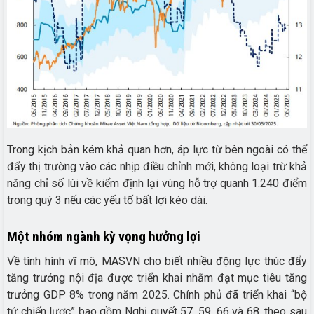
Trong kịch bản kém khả quan hơn, áp lực từ bên ngoài có thể
đẩy thị trường vào các nhịp điều chỉnh mới, không loại trừ khả
năng chỉ số lùi về kiểm định lại vùng hỗ trợ quanh 1.240 điểm
trong quý 3 nếu các yếu tố bất lợi kéo dài.
Một nhóm ngành kỳ vọng hưởng lợi
Về tình hình vĩ mô, MASVN cho biết nhiều động lực thúc đẩy
tăng trưởng nội địa được triển khai nhằm đạt mục tiêu tăng
trưởng GDP 8% trong năm 2025. Chính phủ đã triển khai “bộ
tứ chiến lược” bao gồm Nghị quyết 57, 59, 66 và 68, theo sau