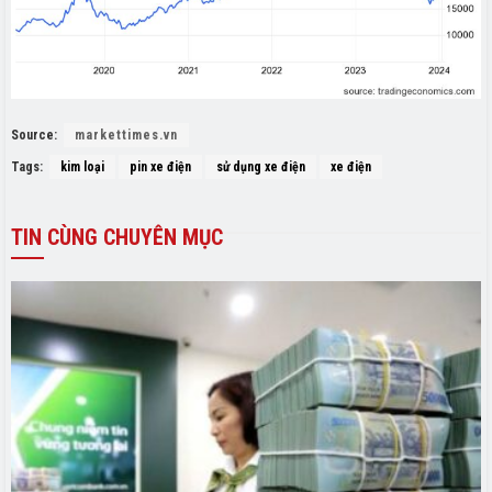
Source:
markettimes.vn
Tags:
kim loại
pin xe điện
sử dụng xe điện
xe điện
TIN
CÙNG CHUYÊN MỤC