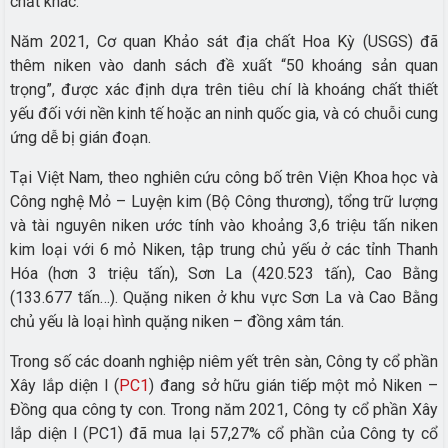
chất khác.
Năm 2021, Cơ quan Khảo sát địa chất Hoa Kỳ (USGS) đã
thêm niken vào danh sách đề xuất “50 khoáng sản quan
trọng”, được xác định dựa trên tiêu chí là khoáng chất thiết
yếu đối với nền kinh tế hoặc an ninh quốc gia, và có chuỗi cung
ứng dễ bị gián đoạn.
Tại Việt Nam, theo nghiên cứu công bố trên Viện Khoa học và
Công nghệ Mỏ – Luyện kim (Bộ Công thương), tổng trữ lượng
và tài nguyên niken ước tính vào khoảng 3,6 triệu tấn niken
kim loại với 6 mỏ Niken, tập trung chủ yếu ở các tỉnh Thanh
Hóa (hơn 3 triệu tấn), Sơn La (420.523 tấn), Cao Bằng
(133.677 tấn…). Quặng niken ở khu vực Sơn La và Cao Bằng
chủ yếu là loại hình quặng niken – đồng xâm tán.
Trong số các doanh nghiệp niêm yết trên sàn, Công ty cổ phần
Xây lắp diện I (
PC1
) đang sở hữu gián tiếp một mỏ Niken –
Đồng qua công ty con. Trong năm 2021, Công ty cổ phần Xây
lắp diện I (PC1) đã mua lại 57,27% cổ phần của Công ty cổ