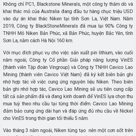
Không chỉ PC1, Blackstone Minerals, một công ty thăm dò và
khai thác mỏ của Australia đang đầu tư hàng chục triệu USD
vào dự án khai thác Niken tại tỉnh Sơn La, Việt Nam. Năm
2019, Công ty BlackStoneMinerals đã mua lại 90% Công ty
TNHH Mỏ Niken Bản Phúc, xã Bản Phúc, huyện Bắc Yên, tỉnh
Sơn La, nằm cách Hà Nội 160 km.
Với mục đích phục vụ cho việc sản xuất pin lithium, vào cuối
năm ngoái, Công ty Cổ phần Giải pháp năng lượng VinES
(thành viên Tập đoàn Vingroup) và Công ty TNHH Cavico Lao
Mining (thành viên Cavico Việt Nam) đã ký kết biên bản ghi
nhớ hợp tác về việc cung ứng nguyên liệu Niken. Theo biên
bản ghi nhớ hợp tác, Cavico Lao Mining sẽ ưu tiên cung cấp
tất cả sản phẩm đã và đang kinh doanh để VinES lựa chọn thu
mua tuỳ theo nhu cầu tại từng thời điểm. Cavico Lao Mining
đảm bảo cung ứng dài hạn và đáp ứng đủ nhu cầu về Nickel
cho VinES trong thời gian tối thiểu 5 năm.
Vào tháng 3 năm ngoái, Niken từng tạo nên một cơn sốt trên