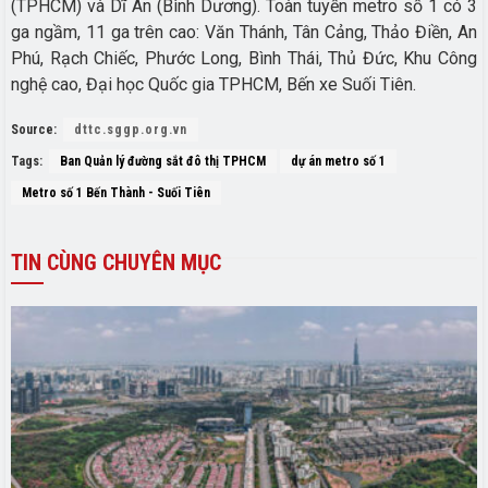
(TPHCM) và Dĩ An (Bình Dương). Toàn tuyến metro số 1 có 3
ga ngầm, 11 ga trên cao: Văn Thánh, Tân Cảng, Thảo Điền, An
Phú, Rạch Chiếc, Phước Long, Bình Thái, Thủ Đức, Khu Công
nghệ cao, Đại học Quốc gia TPHCM, Bến xe Suối Tiên.
Source:
dttc.sggp.org.vn
Tags:
Ban Quản lý đường sắt đô thị TPHCM
dự án metro số 1
Metro số 1 Bến Thành - Suối Tiên
TIN
CÙNG CHUYÊN MỤC