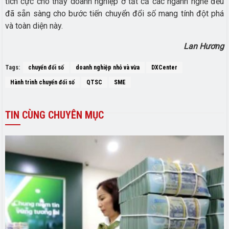
tích cực cho thấy doanh nghiệp ở tất cả các ngành nghề đều
đã sẵn sàng cho bước tiến chuyển đổi số mang tính đột phá
và toàn diện này.
Lan Hương
Tags:
chuyển đổi số
doanh nghiệp nhỏ và vừa
DXCenter
Hành trình chuyển đổi số
QTSC
SME
TIN
CÙNG CHUYÊN MỤC