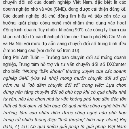
chuyển đổi số của doanh nghiệp Việt Nam, đặc biệt là các
doanh nghiệp nhỏ và vừa (SME), đang được cải thiện đáng kể.
Các doanh nghiệp đã chủ động tìm hiểu và tiếp cận các xu
hướng, giải pháp công nghệ mới nhằm ứng dụng vào hoạt
động kinh doanh. Tuy nhiên, khoảng 90% các công ty tham gia
khảo sát đến từ các thành phố lớn như Thành phố Hồ Chí Minh
và Hà Nội với mức độ sẵn sàng chuyển đổi số trung bình đều
ở mức Nâng cao (với điểm số trên 3.0).
Ông Phí Anh Tuấn – Trưởng ban chuyển đổi số mảng doanh
nghiệp, Trung tâm hỗ trợ và tư vấn chuyển đổi số DXCenter
cho biết:
“Những “băn khoăn” thường xuyên của các doanh
nghiệp SME (vừa và nhỏ) mong muốn chuyển đổi số gọi
nôm na là “dò dẫm chuyển đổi số” trong việc: Lựa chọn
đúng nền tảng chuyển đổi số phù hợp
khi có quá nhiều nhà
tư vấn, nếu lựa chọn nhà tư vấn không phù hợp dẫn đến tổn
thất cả thời gian và tiền bạc; Có quá nhiều công nghệ trên thị
trường, làm sao nhận diện được công nghệ nào phù hợp
trong rất nhiều thông điệp “thời thượng” hiện nay: cloud, Big
data, AI, IoT; Có quá nhiều giải pháp từ giải pháp Việt Nam