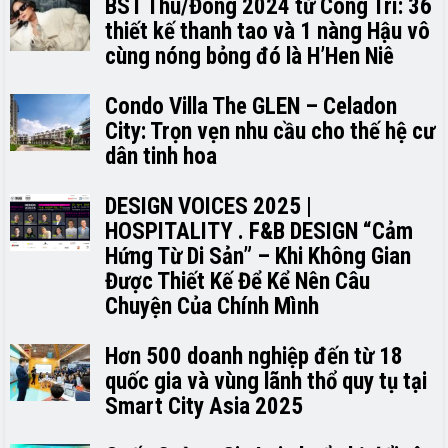
BST Thu/Đông 2024 từ Công Trí: 36
thiết kế thanh tao và 1 nàng Hậu vô
cùng nóng bỏng đó là H’H­­­­en Niê
Condo Villa The GLEN – Celadon
City: Trọn vẹn nhu cầu cho thế hệ cư
dân tinh hoa
DESIGN VOICES 2025 |
HOSPITALITY . F&B DESIGN “Cảm
Hứng Từ Di Sản” – Khi Không Gian
Được Thiết Kế Để Kể Nên Câu
Chuyện Của Chính Mình
Hơn 500 doanh nghiệp đến từ 18
quốc gia và vùng lãnh thổ quy tụ tại
Smart City Asia 2025