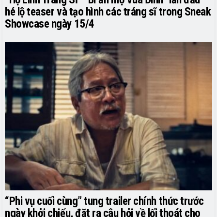
hé lộ teaser và tạo hình các tráng sĩ trong Sneak
Showcase ngày 15/4
“Phi vụ cuối cùng” tung trailer chính thức trước
ngày khởi chiếu, đặt ra câu hỏi về lối thoát cho