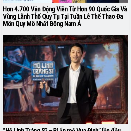
Hơn 4.700 Vận Động Viên Từ Hơn 90 Quốc Gia Và
Vùng Lãnh Thổ Quy Tụ Tại Tuần Lễ Thể Thao Đa
Môn Quy Mô Nhất Đông Nam Á
“Hộ Linh Tráng Sĩ – Bí ẩn mộ Vua Đinh” lần đầu