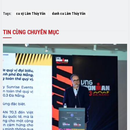
Tags:
ca sỹ Lâm Thúy Vân
danh ca Lâm Thúy Vân
TIN
CÙNG CHUYÊN MỤC