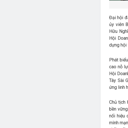
Đại hội đ
ủy viên 
Hữu Nghĩ
Hội Doan
dựng hội 
Phát biể
cao nỗ lự
Hội Doanh
Tây Sài G
ứng linh 
Chủ tịch 
bền vững 
nối hiệu
mình mạn