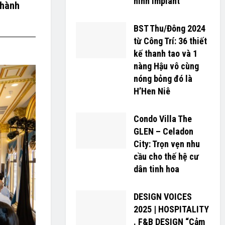
hình Implant
Thành
BST Thu/Đông 2024
từ Công Trí: 36 thiết
kế thanh tao và 1
nàng Hậu vô cùng
nóng bỏng đó là
H’H­­­­en Niê
Condo Villa The
GLEN – Celadon
City: Trọn vẹn nhu
cầu cho thế hệ cư
dân tinh hoa
DESIGN VOICES
2025 | HOSPITALITY
. F&B DESIGN “Cảm