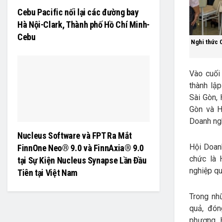
Cebu Pacific nối lại các đường bay
Hà Nội-Clark, Thành phố Hồ Chí Minh-
Cebu
Nghi thức C
Vào cuối
thành lậ
Sài Gòn,
Gòn và H
Doanh ngh
Nucleus Software và FPT Ra Mắt
Hội Doan
FinnOne Neo® 9.0 và FinnAxia® 9.0
chức là 
tại Sự Kiện Nucleus Synapse Lần Đầu
nghiệp qu
Tiên tại Việt Nam
Trong nh
quả, đón
phương. 