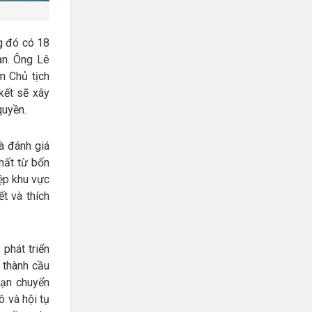
g đó có 18
an. Ông Lê
m Chủ tịch
kết sẽ xây
quyền.
à đánh giá
hất từ bốn
ệp khu vực
t và thích
 phát triển
ở thành cầu
oạn chuyển
 và hội tụ