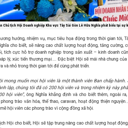
n Chủ tịch Hội Doanh nghiệp Khu vực Tây Sài Gòn Lê Hữu Nghĩa phát biểu tại sự 
ương hướng, nhiệm vụ, mục tiêu họa động trong thời gian tới, Tâ
ghĩa cho biết, sẽ nâng cao chất lượng hoạt động, tăng cường, c
ối, tích cực hỗ trợ doanh nghiệp trong sản xuất – kinh doanh cũ
áp lý, xúc tiến thương mại….. Đặc biệt Hội sẽ mái nhà chung của
a và nhỏ trong thời gian tới để cùng phát triển.
ôi mong muốn mọi hội viên là một thành viên Ban chấp hành.
ành lập, chúng tôi đã có 200 hội viên và trong nhiệm kỳ này ph
00 hội viên”
, ông Nghĩa khẳng định và cho biết thêm, ngoài ra,
 phong trào văn hóa, thể thao, caravan, hoạt động thiện nguyện
mẽ hội viên các phong trào vì cộng đồng xã hội.
ịch Hội cho biết, Hội sẽ tập trung nâng cao chất lượng hoạt độn