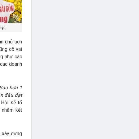
kiện
n chủ tịch
ũng cố vai
ng như các
 các doanh
 Sau hơn 1
ấn đấu đạt
 Hội sẽ tổ
… nhằm kết
g, xây dựng