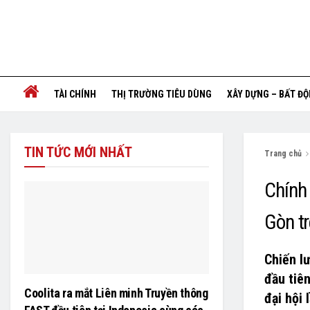
TÀI CHÍNH
THỊ TRƯỜNG TIÊU DÙNG
XÂY DỰNG – BẤT Đ
TIN TỨC MỚI NHẤT
Trang chủ
Chính 
Gòn tr
Chiến l
đầu tiê
Coolita ra mắt Liên minh Truyền thông
đại hội