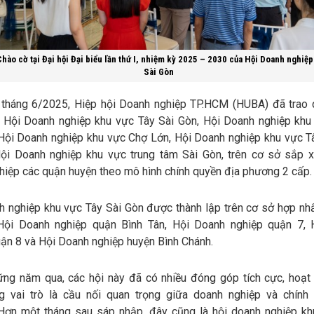
hào cờ tại Đại hội Đại biểu lần thứ I, nhiệm kỳ 2025 – 2030 của Hội Doanh nghiệ
Sài Gòn
 tháng 6/2025, Hiệp hội Doanh nghiệp TP.HCM (HUBA) đã trao 
p Hội Doanh nghiệp khu vực Tây Sài Gòn, Hội Doanh nghiệp kh
 Hội Doanh nghiệp khu vực Chợ Lớn, Hội Doanh nghiệp khu vực T
ội Doanh nghiệp khu vực trung tâm Sài Gòn, trên cơ sở sắp x
iệp các quận huyện theo mô hình chính quyền địa phương 2 cấp.
h nghiệp khu vực Tây Sài Gòn được thành lập trên cơ sở hợp nhấ
Hội Doanh nghiệp quận Bình Tân, Hội Doanh nghiệp quận 7, 
ận 8 và Hội Doanh nghiệp huyện Bình Chánh.
ững năm qua, các hội này đã có nhiều đóng góp tích cực, hoạt
g vai trò là cầu nối quan trọng giữa doanh nghiệp và chính
Hơn một tháng sau sáp nhập, đây cũng là hội doanh nghiệp k