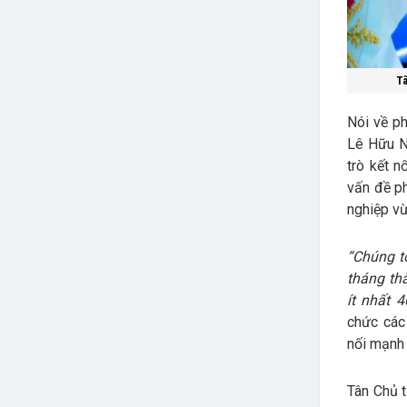
Tâ
Nói về ph
Lê Hữu N
trò kết n
vấn đề ph
nghiệp vừ
“Chúng t
tháng th
ít nhất 4
chức các
nối mạnh 
Tân Chủ t