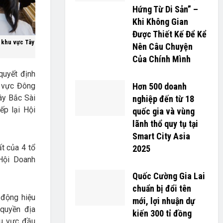
Hứng Từ Di Sản” –
Khi Không Gian
Được Thiết Kế Để Kể
p khu vực Tây
Nên Câu Chuyện
Của Chính Mình
quyết định
u vực Đông
Hơn 500 doanh
ây Bắc Sài
nghiệp đến từ 18
ếp lại Hội
quốc gia và vùng
lãnh thổ quy tụ tại
Smart City Asia
t của 4 tổ
2025
Hội Doanh
Quốc Cường Gia Lai
chuẩn bị đổi tên
 động hiệu
mới, lợi nhuận dự
 quyền địa
kiến 300 tỉ đồng
hu vực đầu