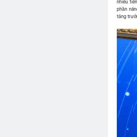
nhiều ti
phần nân
tăng trưởn