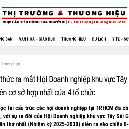
ỘNG SẢN
VĂN HÓA – GIÁO DỤC
THƯƠNG HIỆU
DU LỊCH
Y TẾ – S
Thương Hiệu
thức ra mắt Hội Doanh nghiệp khu vực Tây 
ên cơ sở hợp nhất của 4 tổ chức
ược tái cấu trúc các hội doanh nghiệp tại TP.HCM đã có
n, với sự ra đời của Hội Doanh nghiệp khu vực Tây Sài 
 lần thứ nhất (Nhiệm kỳ 2025-2030) diễn ra vào chiều 8