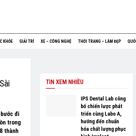
ỨC KHỎE
GIẢI TRÍ
XE – CÔNG NGHỆ
THỜI TRANG – LÀM ĐẸP
QUỐ
Sài
TIN XEM NHIỀU
IPS Dental Lab công
bố chiến lược phát
 bước đi
triển cùng Labo A,
hướng đến chuẩn
Gòn trong
hóa chất lượng phục
-8 thành