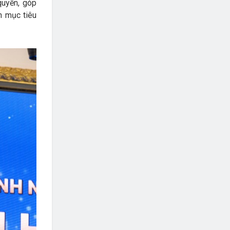
quyền, góp
h mục tiêu