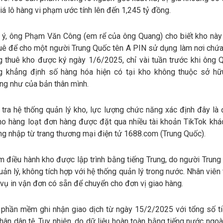
giá lô hàng vi phạm ước tính lên đến 1,245 tỷ đồng.
 ý, ông Phạm Văn Công (em rể của ông Quang) cho biết kho nà
uê để cho một người Trung Quốc tên A PIN sử dụng làm nơi chứa
 thuê kho được ký ngày 1/6/2025, chỉ vài tuần trước khi ông 
 khẳng định số hàng hóa hiện có tại kho không thuộc sở hữ
ng như của bản thân mình.
tra hệ thống quản lý kho, lực lượng chức năng xác định đây là 
ho hàng loạt đơn hàng được đặt qua nhiều tài khoản TikTok khác
g nhập từ trang thương mại điện tử 1688.com (Trung Quốc).
 điều hành kho được lập trình bằng tiếng Trung, do người Trung
quản lý, không tích hợp với hệ thống quản lý trong nước. Nhân viên 
vụ in vận đơn có sẵn để chuyển cho đơn vị giao hàng.
 phần mềm ghi nhận giao dịch từ ngày 15/2/2025 với tổng số t
nhân dân tệ. Tuy nhiên, do dữ liệu hoàn toàn bằng tiếng nước ngo