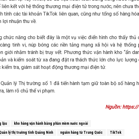
 liên kết với hệ thống thương mại điện tử trong nước, nên chưa th
 tính các tài khoản TikTok liên quan, cũng như tổng số hàng hóa
 lợi nhuận thu về.
g chức năng cho biết đây là một vụ việc điển hình cho thấy thủ
 càng tinh vi, núp bóng các nền tảng mạng xã hội và hệ thốn
n giới nhằm tránh bị truy vết. Phương thức vận hành kho “ẩn dan
oản và kiểm soát từ xa đang đặt ra thách thức lớn cho lực lượng
c kiểm tra, giám sát hoạt động thương mại điện tử.
 Quản lý Thị trường số 1 đã tiến hành tạm giữ toàn bộ số hàng h
tra, làm rõ chủ thể vi phạm.
Nguồn: https://
g lậu
kho hàng vận hành bằng phần mềm nước ngoài
Quản lý thị trường tỉnh Quảng Ninh
nguồn hàng từ Trung Quốc
TikTok