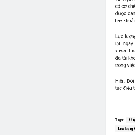
có cơ chế
được danh
hay khoản
Lực lượn
lậu ngày
xuyên biê
đa tài kh
trong việ
Hiện, Đội
tục điều 
Tags:
hàn
Lực lượng 