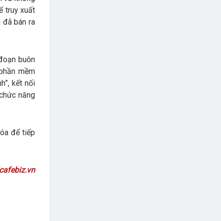
ể truy xuất
 đã bán ra
 đoạn buôn
g phần mềm
h”, kết nối
 chức năng
óa để tiếp
cafebiz.vn