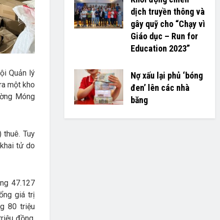
dịch truyền thông và
gây quỹ cho “Chạy vì
Giáo dục – Run for
Education 2023”
Đội Quản lý
Nợ xấu lại phủ ‘bóng
tra một kho
đen’ lên các nhà
ường Móng
băng
 thuê. Tuy
 khai tử do
ộng 47.127
ng giá trị
g 80 triệu
riệu đồng.