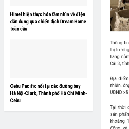
Himel hiện thực hóa tầm nhìn về điện
dân dụng qua chiến dịch Dream Home
toàn cầu
Thông tin
thị trườn
hàng nằm
Cái 3, tỉ
Địa điểm
nhiên, ôn
Cebu Pacific nối lại các đường bay
UBND xã 
Hà Nội-Clark, Thành phố Hồ Chí Minh-
Cebu
Tại thời
sản phẩm
khoảng 1
đồng; và 