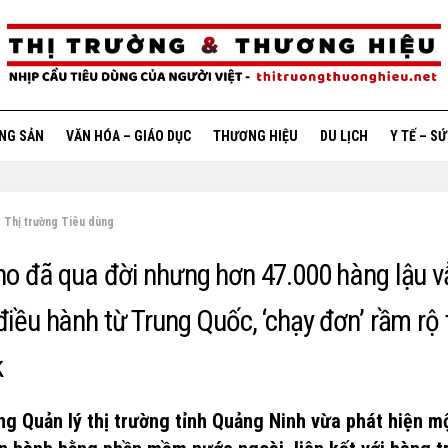
ỘNG SẢN
VĂN HÓA – GIÁO DỤC
THƯƠNG HIỆU
DU LỊCH
Y TẾ – S
Thị trường Tiêu dùng
ho đã qua đời nhưng hơn 47.000 hàng lậu v
iều hành từ Trung Quốc, ‘chạy đơn’ rầm rộ 
k
ng Quản lý thị trường tỉnh Quảng Ninh vừa phát hiện m