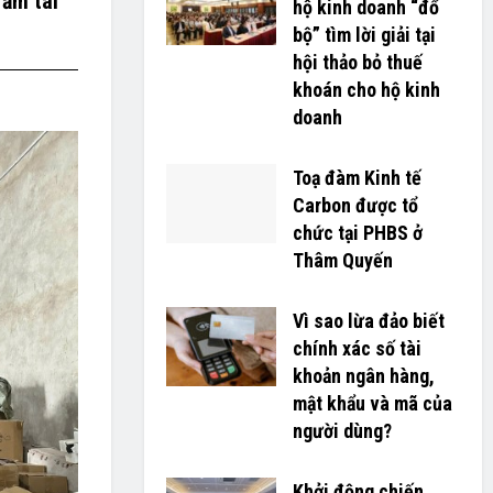
răm tài
hộ kinh doanh “đổ
bộ” tìm lời giải tại
hội thảo bỏ thuế
khoán cho hộ kinh
doanh
Toạ đàm Kinh tế
Carbon được tổ
chức tại PHBS ở
Thâm Quyến
Vì sao lừa đảo biết
chính xác số tài
khoản ngân hàng,
mật khẩu và mã của
người dùng?
Khởi động chiến