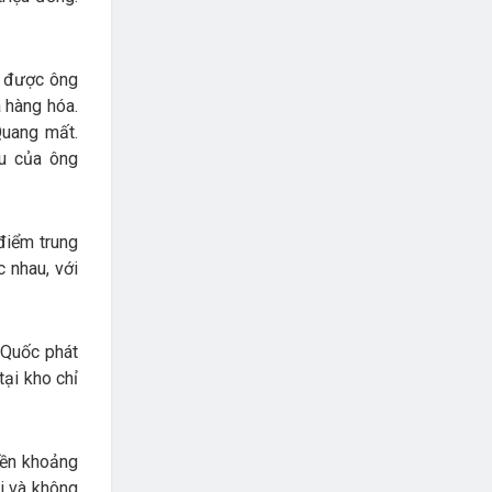
y được ông
 hàng hóa.
Quang mất.
u của ông
điểm trung
 nhau, với
 Quốc phát
tại kho chỉ
iền khoảng
ài và không