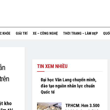
ỨC KHỎE
GIẢI TRÍ
XE – CÔNG NGHỆ
THỜI TRANG – LÀM ĐẸP
QUỐ
ẫn
TIN XEM NHIỀU
trên
Đại học Văn Lang chuyển mình,
đào tạo nguồn nhân lực chuẩn
Quốc tế
ột kho
TP.HCM: Hơn 3.500