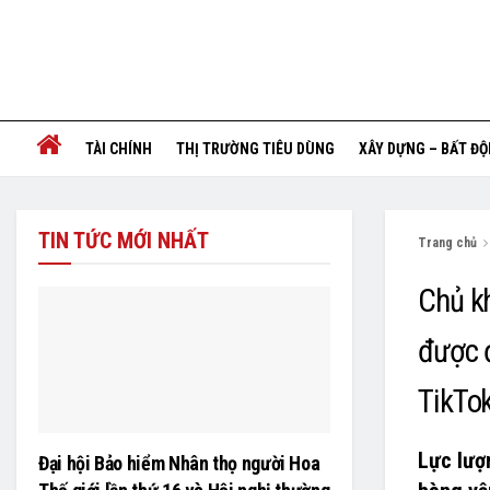
TÀI CHÍNH
THỊ TRƯỜNG TIÊU DÙNG
XÂY DỰNG – BẤT Đ
TIN TỨC MỚI NHẤT
Trang chủ
Chủ k
được đ
TikTo
Lực lượ
Đại hội Bảo hiểm Nhân thọ người Hoa