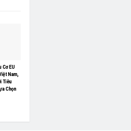
u Cơ EU
Việt Nam,
i Tiêu
ựa Chọn