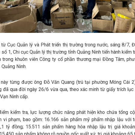
 từ Cục Quản lý và Phát triển thị trường trong nước, sáng 8/7, 
g số 1, Chi cục Quản lý thị trường tỉnh Quảng Ninh tiến hành kiểm 
 trong khuôn viên Công ty cổ phần thương mại Đồng Tâm, ph
nh Quảng Ninh.
 này từng được ông Đỗ Văn Quang (trú tại phường Móng Cái 2)
g đã qua đời ngày 26/6 vừa qua, theo xác minh từ giấy trích lục
Vạn Ninh cấp.
 điểm kiểm tra, lực lượng chức năng phát hiện kho chứa tổng c
 vi phạm, bao gồm: 16.166 sản phẩm mỹ phẩm nhập lậu với tổ
,1 tỷ đồng; 15.511 sản phẩm hàng hóa nhập lậu trị giá khoản
15.450 sản phẩm không rõ nguồn gốc xuất xứ, trị giá khoảng 65 t