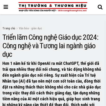
Trang chủ
Văn hóa - giáo dục
Triển lãm Công nghệ Giáo dục 2024:
Công nghệ và Tương lai ngành giáo
dục
Hơn 1 năm kể từ khi OpenAI ra mắt ChatGPT, thế giới đã
trải qua nhiều thay đổi nói chung, và tác động không nhỏ
đến ngành giáo dục nói riêng. Sự xuất hiện của Trí tuệ
Nhân tạo (AI) đã tạo nên một cơn sốt toàn cầu, đồng thời
đặt ra những thách thức không nhỏ cho các nhà giáo dục
trong việc thay đổi cách thức giảng dạy, tận dụng những
tiềm năng của AI một cách hiệu quả, giúp học sinh trang
bị những kỹ năng cần thiết để thay đổi, thích nghi với