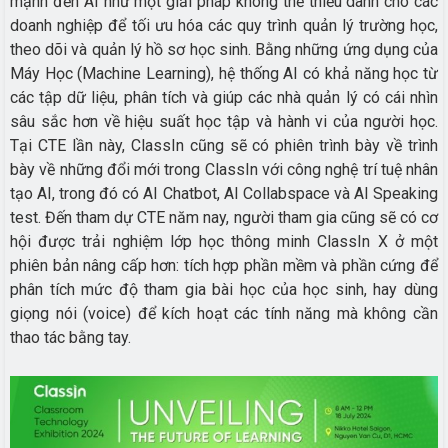
mạnh đến AI như một giải pháp không thể thiếu dành cho các
doanh nghiệp để tối ưu hóa các quy trình quản lý trường học,
theo dõi và quản lý hồ sơ học sinh. Bằng những ứng dụng của
Máy Học (Machine Learning), hệ thống AI có khả năng học từ
các tập dữ liệu, phân tích và giúp các nhà quản lý có cái nhìn
sâu sắc hơn về hiệu suất học tập và hành vi của người học.
Tại CTE lần này, ClassIn cũng sẽ có phiên trình bày về trình
bày về những đổi mới trong ClassIn với công nghệ trí tuệ nhân
tạo AI, trong đó có AI Chatbot, AI Collabspace và AI Speaking
test. Đến tham dự CTE năm nay, người tham gia cũng sẽ có cơ
hội được trải nghiệm lớp học thông minh ClassIn X ở một
phiên bản nâng cấp hơn: tích hợp phần mềm và phần cứng để
phân tích mức độ tham gia bài học của học sinh, hay dùng
giọng nói (voice) để kích hoạt các tính năng mà không cần
thao tác bằng tay.