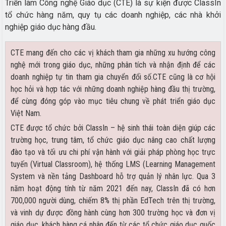
Triển lãm Công nghệ Giáo dục (CTE) là sự kiện được ClassIn
tổ chức hàng năm, quy tụ các doanh nghiệp, các nhà khởi
nghiệp giáo dục hàng đầu.
CTE mang đến cho các vị khách tham gia những xu hướng công
nghệ mới trong giáo dục, những phân tích và nhận định để các
doanh nghiệp tự tin tham gia chuyển đổi số.CTE cũng là cơ hội
học hỏi và hợp tác với những doanh nghiệp hàng đầu thị trường,
để cùng đóng góp vào mục tiêu chung về phát triển giáo dục
Việt Nam.
CTE được tổ chức bởi ClassIn – hệ sinh thái toàn diện giúp các
trường học, trung tâm, tổ chức giáo dục nâng cao chất lượng
đào tạo và tối ưu chi phí vận hành với giải pháp phòng học trực
tuyến (Virtual Classroom), hệ thống LMS (Learning Management
System và nền tảng Dashboard hỗ trợ quản lý nhân lực. Qua 3
năm hoạt động tính từ năm 2021 đến nay, ClassIn đã có hơn
700,000 người dùng, chiếm 8% thị phần EdTech trên thị trường,
và vinh dự được đồng hành cùng hơn 300 trường học và đơn vị
giáo dục, khách hàng cá nhân đến từ các tổ chức giáo dục quốc