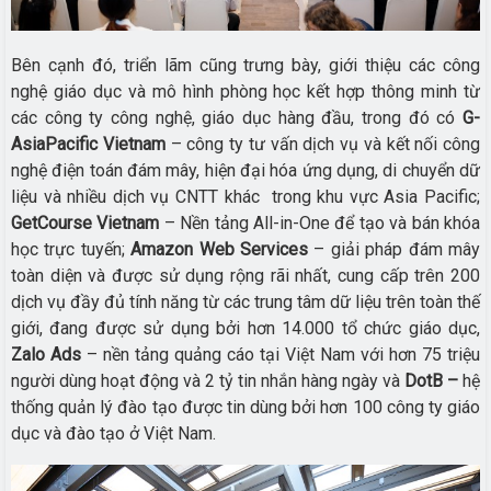
Bên cạnh đó, triển lãm cũng trưng bày, giới thiệu các công
nghệ giáo dục và mô hình phòng học kết hợp thông minh từ
các công ty công nghệ, giáo dục hàng đầu, trong đó có
G-
AsiaPacific Vietnam
– công ty tư vấn dịch vụ và kết nối công
nghệ điện toán đám mây, hiện đại hóa ứng dụng, di chuyển dữ
liệu và nhiều dịch vụ CNTT khác trong khu vực Asia Pacific;
GetCourse Vietnam
– Nền tảng All-in-One để tạo và bán khóa
học trực tuyến;
Amazon Web Services
– giải pháp đám mây
toàn diện và được sử dụng rộng rãi nhất, cung cấp trên 200
dịch vụ đầy đủ tính năng từ các trung tâm dữ liệu trên toàn thế
giới, đang được sử dụng bởi hơn 14.000 tổ chức giáo dục,
Zalo Ads
– nền tảng quảng cáo tại Việt Nam với hơn 75 triệu
người dùng hoạt động và 2 tỷ tin nhắn hàng ngày và
DotB –
hệ
thống quản lý đào tạo được tin dùng bởi hơn 100 công ty giáo
dục và đào tạo ở Việt Nam.