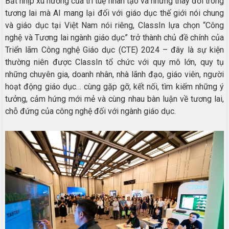
Bắt nhịp xu hướng của trí tuệ nhân tạo và những thay đổi trong
tương lai mà AI mang lại đối với giáo dục thế giới nói chung
và giáo dục tại Việt Nam nói riêng, ClassIn lựa chọn “Công
nghệ và Tương lai ngành giáo dục” trở thành chủ đề chính của
Triển lãm Công nghệ Giáo dục (CTE) 2024 – đây là sự kiện
thường niên được ClassIn tổ chức với quy mô lớn, quy tụ
những chuyên gia, doanh nhân, nhà lãnh đạo, giáo viên, người
hoạt động giáo dục… cùng gặp gỡ, kết nối, tìm kiếm những ý
tưởng, cảm hứng mới mẻ và cùng nhau bàn luận về tương lai,
chỗ đứng của công nghệ đối với ngành giáo dục.