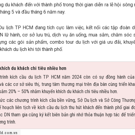
 du khách đến với thành phố trong thời gian diễn ra lễ hội sông
tháng 5 và đầu tháng 6 năm nay.
Du lịch TP HCM đang tích cực làm việc, kết nối các tập đoàn du
N lữ hành, cơ sở lưu trú, dịch vụ ăn uống, mua sắm, chăm sóc
ựng các gói sản phẩm, combo tour du lịch với giá ưu đãi, khuy
khách du lịch khi tới thành phố.
khích du khách chi tiêu nhiều hơn
trình kích cầu du lịch TP HCM năm 2024 còn có sự đồng hành củ
à các cơ sở siêu thị, trung tâm thương mại trên địa bàn cùng triển kha
sắm 20% – 50% nhằm khuyến khích du khách chi tiêu nhiều hơn.
ức các chương trình kích cầu bền vững, Sở Du lịch và Sở Công Thươn
ế hoạch liên tịch về kích cầu du lịch thu hút khách đến thành phố giai 
c DN tham gia cũng ký kết biên bản ghi nhớ thỏa thuận hợp tác để triển
ng trình.
ld.com.vn