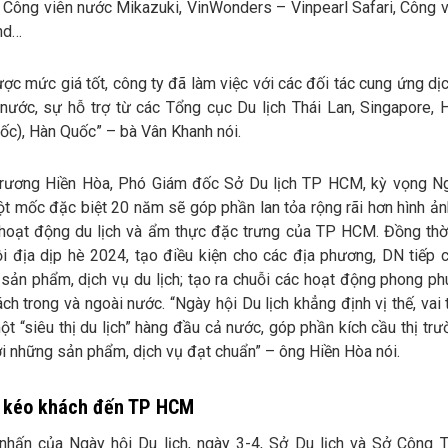
 Công viên nước Mikazuki, VinWonders – Vinpearl Safari, Công vi
nd…
ợc mức giá tốt, công ty đã làm việc với các đối tác cung ứng dị
 nước, sự hỗ trợ từ các Tổng cục Du lịch Thái Lan, Singapore,
ốc), Hàn Quốc” – bà Vân Khanh nói.
rương Hiền Hòa, Phó Giám đốc Sở Du lịch TP HCM, kỳ vọng N
cột mốc đặc biệt 20 năm sẽ góp phần lan tỏa rộng rãi hơn hình ả
 hoạt động du lịch và ẩm thực đặc trưng của TP HCM. Đồng thời
ội địa dịp hè 2024, tạo điều kiện cho các địa phương, DN tiếp c
 sản phẩm, dịch vụ du lịch; tạo ra chuỗi các hoạt động phong ph
ách trong và ngoài nước. “Ngày hội Du lịch khẳng định vị thế, vai
 “siêu thị du lịch” hàng đầu cả nước, góp phần kích cầu thị trư
ới những sản phẩm, dịch vụ đạt chuẩn” – ông Hiền Hòa nói.
 kéo khách đến TP HCM
nhấn của Ngày hội Du lịch, ngày 3-4, Sở Du lịch và Sở Công