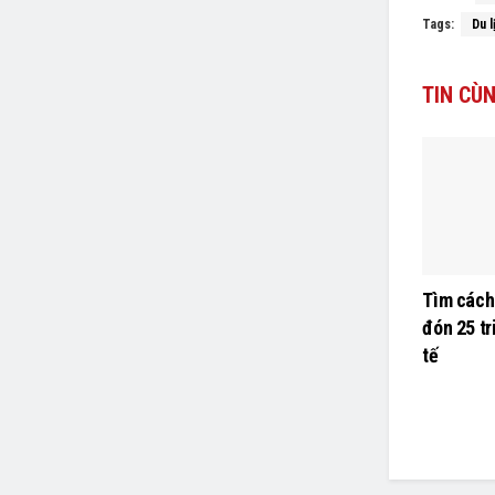
Tags:
Du 
TIN
CÙN
Tìm cách
đón 25 t
tế