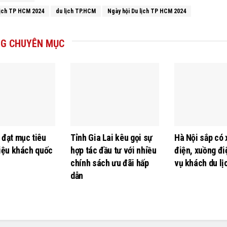
lịch TP HCM 2024
du lịch TP.HCM
Ngày hội Du lịch TP HCM 2024
G CHUYÊN MỤC
 đạt mục tiêu
Tỉnh Gia Lai kêu gọi sự
Hà Nội sắp có 
riệu khách quốc
hợp tác đầu tư với nhiều
điện, xuồng đi
chính sách ưu đãi hấp
vụ khách du lị
dẫn