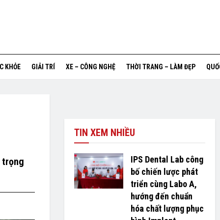
ỨC KHỎE
GIẢI TRÍ
XE – CÔNG NGHỆ
THỜI TRANG – LÀM ĐẸP
QUỐ
TIN XEM NHIỀU
IPS Dental Lab công
 trọng
bố chiến lược phát
triển cùng Labo A,
hướng đến chuẩn
hóa chất lượng phục