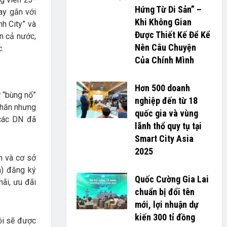
Hứng Từ Di Sản” –
ay gắn với
Khi Không Gian
h City” và
Được Thiết Kế Để Kể
ên cả nước,
Nên Câu Chuyện
c.
Của Chính Mình
Hơn 500 doanh
 “bùng nổ”
nghiệp đến từ 18
 khăn nhưng
quốc gia và vùng
 các DN đã
lãnh thổ quy tụ tại
Smart City Asia
2025
n và cơ sở
m) đăng ký
Quốc Cường Gia Lai
ãi, ưu đãi
chuẩn bị đổi tên
mới, lợi nhuận dự
kiến 300 tỉ đồng
ội sẽ được