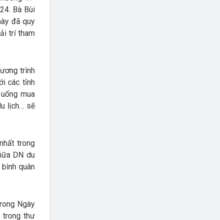
24. Bà Bùi
này đã quy
ải trí tham
ương trình
i các tỉnh
n uống mua
u lịch… sẽ
nhất trong
giữa DN du
u bình quân
trong Ngày
 trong thư