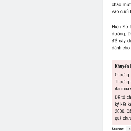
chào mừng
vào cuối 
Hiện Sở 
dưỡng, D
để xây d
dành cho 
Khuyến 
Chương 
Thương v
đãi mua 
Để tổ ch
ký kết k
2030. Cá
quả chươ
Source:
n