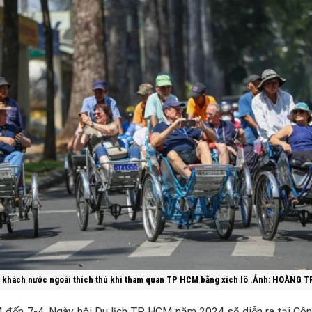
 khách nước ngoài thích thú khi tham quan TP HCM bằng xích lô .Ảnh: HOÀNG T
4 đến 7-4, Ngày hội Du lịch TP HCM năm 2024 sẽ diễn ra tại Côn