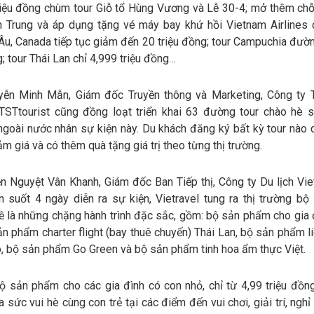
riệu đồng chùm tour Giỗ tổ Hùng Vương và Lễ 30-4; mở thêm chỗ
n Trung và áp dụng tặng vé máy bay khứ hồi Vietnam Airlines 
Âu, Canada tiếp tục giảm đến 20 triệu đồng; tour Campuchia đườn
g; tour Thái Lan chỉ 4,999 triệu đồng…
ễn Minh Mẫn, Giám đốc Truyền thông và Marketing, Công ty T
 TSTtourist cũng đồng loạt triển khai 63 đường tour chào hè 
 ngoài nước nhân sự kiện này. Du khách đăng ký bất kỳ tour nào
ảm giá và có thêm quà tặng giá trị theo từng thị trường.
 Nguyệt Vân Khanh, Giám đốc Ban Tiếp thị, Công ty Du lịch Viet
n suốt 4 ngày diễn ra sự kiện, Vietravel tung ra thị trường b
 là những chặng hành trình đặc sắc, gồm: bộ sản phẩm cho gia đ
n phẩm charter flight (bay thuê chuyến) Thái Lan, bộ sản phẩm l
, bộ sản phẩm Go Green và bộ sản phẩm tinh hoa ẩm thực Việt.
bộ sản phẩm cho các gia đình có con nhỏ, chỉ từ 4,99 triệu đồn
 sức vui hè cùng con trẻ tại các điểm đến vui chơi, giải trí, ngh