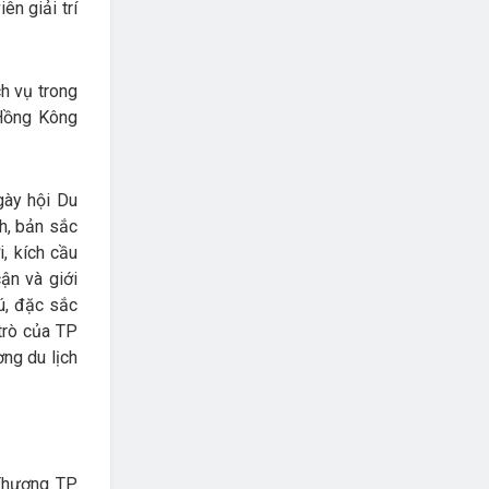
ên giải trí
ch vụ trong
 Hồng Kông
gày hội Du
nh, bản sắc
, kích cầu
ận và giới
ú, đặc sắc
 trò của TP
ờng du lịch
 Thương TP