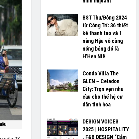
hình Implant
BST Thu/Đông 2024
từ Công Trí: 36 thiết
kế thanh tao và 1
nàng Hậu vô cùng
nóng bỏng đó là
H’H­­­­en Niê
Condo Villa The
GLEN – Celadon
City: Trọn vẹn nhu
cầu cho thế hệ cư
dân tinh hoa
DESIGN VOICES
RIỀU
2025 | HOSPITALITY
. F&B DESIGN “Cảm
g viên 23-