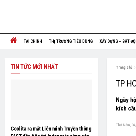
TÀI CHÍNH
THỊ TRƯỜNG TIÊU DÙNG
XÂY DỰNG – BẤT Đ
TIN TỨC MỚI NHẤT
Trang chủ
TP HC
Ngày hộ
kích cầu
Thứ Năm, 04
Coolita ra mắt Liên minh Truyền thông