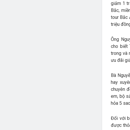
giảm 1 t
Bắc, miề
tour Bắc 
triệu đồn
Ông Nguy
cho biết
trong và
ưu đãi gi
Bà Nguyễn
hay xuyê
chuyên đề
em, bộ sả
hỏa 5 sao
Đối với 
được thỏa