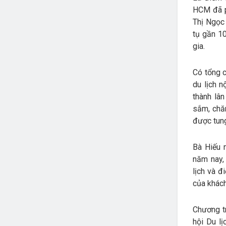
HCM đã p
Thị Ngọc
tụ gần 10
gia.
Có tổng 
du lịch n
thành lâ
sắm, chăm
được tung
Bà Hiếu 
năm nay, 
lịch và đ
của khách
Chương tr
hội Du lị