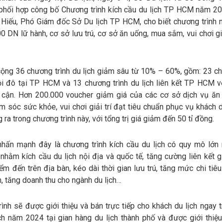
hối hợp công bố Chương trình kích cầu du lịch TP HCM năm 20
 Hiếu, Phó Giám đốc Sở Du lịch TP HCM, cho biết chương trình 
0 DN lữ hành, cơ sở lưu trú, cơ sở ăn uống, mua sắm, vui chơi gi
cộng 36 chương trình du lịch giảm sâu từ 10% – 60%, gồm: 23 ch
ội đô tại TP HCM và 13 chương trình du lịch liên kết TP HCM vớ
n cận. Hơn 200.000 voucher giảm giá của các cơ sở dịch vụ ă
 sóc sức khỏe, vui chơi giải trí đạt tiêu chuẩn phục vụ khách d
 ra trong chương trình này, với tổng trị giá giảm đến 50 tỉ đồng.
nhấn mạnh đây là chương trình kích cầu du lịch có quy mô lớn 
nhằm kích cầu du lịch nội địa và quốc tế, tăng cường liên kết 
iểm đến trên địa bàn, kéo dài thời gian lưu trú, tăng mức chi tiê
, tăng doanh thu cho ngành du lịch…
ình sẽ được giới thiệu và bán trực tiếp cho khách du lịch ngay 
ch năm 2024 tại gian hàng du lịch thành phố và được giới thiệu