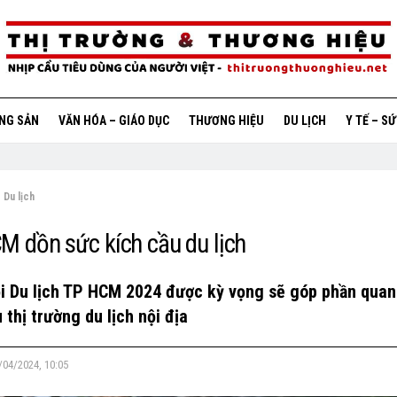
ỘNG SẢN
VĂN HÓA – GIÁO DỤC
THƯƠNG HIỆU
DU LỊCH
Y TẾ – S
Du lịch
M dồn sức kích cầu du lịch
i Du lịch TP HCM 2024 được kỳ vọng sẽ góp phần quan
 thị trường du lịch nội địa
/04/2024, 10:05