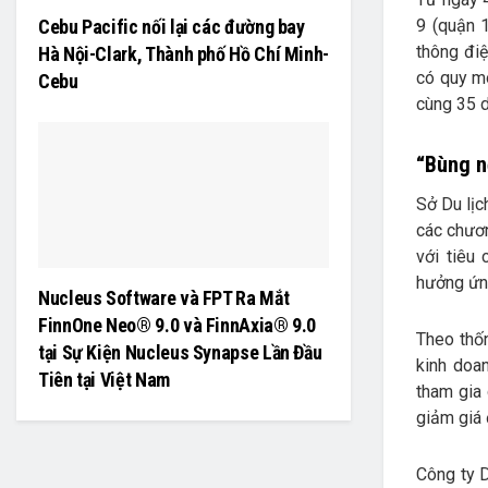
9 (quận 
Cebu Pacific nối lại các đường bay
thông đi
Hà Nội-Clark, Thành phố Hồ Chí Minh-
có quy mô
Cebu
cùng 35 d
“Bùng n
Sở Du lịc
các chươn
với tiêu
hưởng ứn
Nucleus Software và FPT Ra Mắt
FinnOne Neo® 9.0 và FinnAxia® 9.0
Theo thốn
tại Sự Kiện Nucleus Synapse Lần Đầu
kinh doa
Tiên tại Việt Nam
tham gia 
giảm giá 
Công ty D