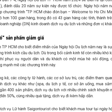
1), đánh dấu 20 năm sự kiện này được tổ chức. Ngày hội năm n
ệp chương trình “TP HCM chào đón bạn – Welcome to Ho Chi Min
 hơn 100 gian hàng, trong đó có 43 gian hàng các tỉnh, thành tr
oanh nghiệp (DN) kinh doanh dịch vụ du lịch và những đơn vị khá
ổ” sản phẩm giảm giá
h TP HCM cho biết điểm nhấn của Ngày hội Du lịch năm nay là sự
g trình kích cầu du lịch. Dù trong bối cảnh kinh tế còn nhiều khó
 chí phục vụ người dân và du khách có một mùa hè sôi động,
g mạnh mẽ các chương trình này.
g kê, các công ty lữ hành, các cơ sở lưu trú, các điểm tham qua
nh dịch vụ khác như (spa, du lịch y tế, cơ sở ăn uống, mua sắ
gần 400 sản phẩm, dịch vụ du lịch với nhiều chính sách khuyến m
đến 50%, cùng nhiều quà tặng, dịch vụ đi kèm hấp dẫn.
ịch vụ Lữ hành Saigontourist cho biết khách mua tour tại ngày h