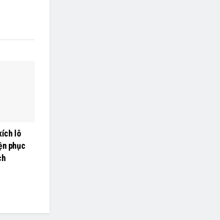
xích lô
ện phục
ch