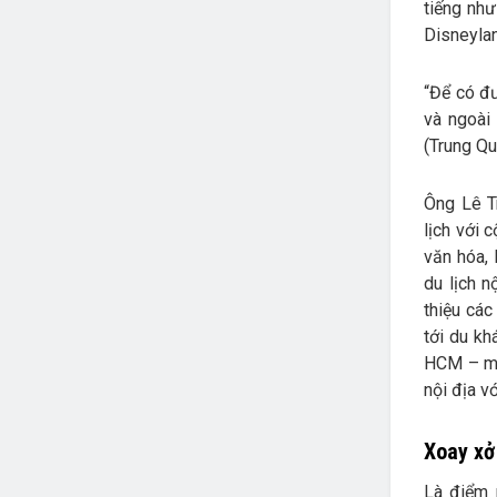
tiếng như
Disneyla
“Để có đư
và ngoài
(Trung Qu
Ông Lê T
lịch với 
văn hóa,
du lịch n
thiệu các
tới du kh
HCM – một
nội địa v
Xoay xở
Là điểm 