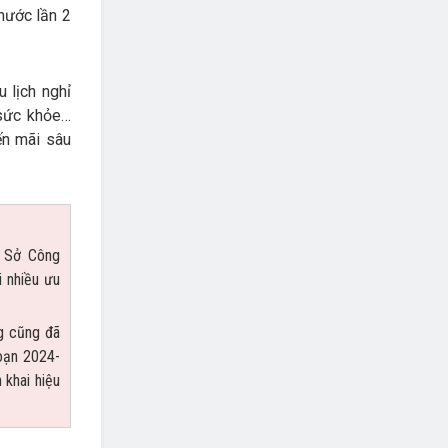
 nước lần 2
 lịch nghỉ
 sức khỏe…
ến mãi sâu
a Sở Công
i nhiều ưu
g cũng đã
đoạn 2024-
 khai hiệu