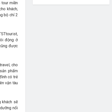
 tour miền
cho khách;
g bộ chỉ 2
STtourist,
sôi động ở
 cũng được
ravel, cho
ộ sản phẩm
ình có trẻ
iên vận tàu
g khách sẽ
ỉ dưỡng nổi