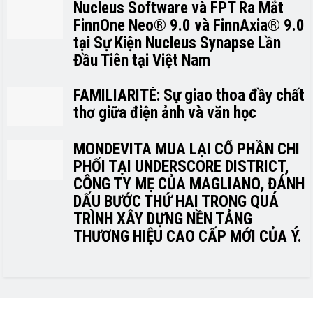
Nucleus Software và FPT Ra Mắt
FinnOne Neo® 9.0 và FinnAxia® 9.0
tại Sự Kiện Nucleus Synapse Lần
Đầu Tiên tại Việt Nam
FAMILIARITÉ: Sự giao thoa đầy chất
thơ giữa điện ảnh và văn học
MONDEVITA MUA LẠI CỔ PHẦN CHI
PHỐI TẠI UNDERSCORE DISTRICT,
CÔNG TY MẸ CỦA MAGLIANO, ĐÁNH
DẤU BƯỚC THỨ HAI TRONG QUÁ
TRÌNH XÂY DỰNG NỀN TẢNG
THƯƠNG HIỆU CAO CẤP MỚI CỦA Ý.