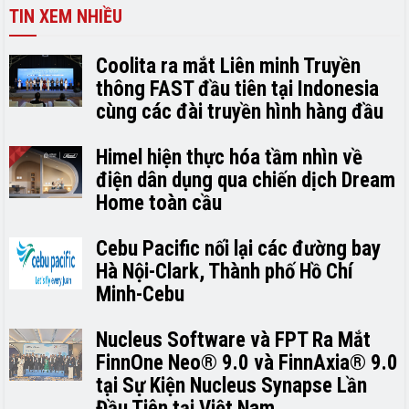
TIN XEM NHIỀU
Coolita ra mắt Liên minh Truyền
thông FAST đầu tiên tại Indonesia
cùng các đài truyền hình hàng đầu
Himel hiện thực hóa tầm nhìn về
điện dân dụng qua chiến dịch Dream
Home toàn cầu
Cebu Pacific nối lại các đường bay
Hà Nội-Clark, Thành phố Hồ Chí
Minh-Cebu
Nucleus Software và FPT Ra Mắt
FinnOne Neo® 9.0 và FinnAxia® 9.0
tại Sự Kiện Nucleus Synapse Lần
Đầu Tiên tại Việt Nam