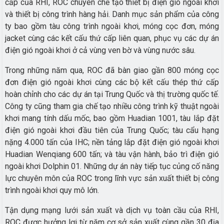
cấp của RHI, ROC chuyên chế tạo thiết bị điện gió ngoài khơi
và thiết bị công trình hàng hải. Danh mục sản phẩm của công
ty bao gồm tàu công trình ngoài khơi, móng cọc đơn, móng
jacket cùng các kết cấu thứ cấp liên quan, phục vụ các dự án
điện gió ngoài khơi ở cả vùng ven bờ và vùng nước sâu.
Trong những năm qua, ROC đã bàn giao gần 800 móng cọc
đơn điện gió ngoài khơi cùng các bộ kết cấu thép thứ cấp
hoàn chỉnh cho các dự án tại Trung Quốc và thị trường quốc tế.
Công ty cũng tham gia chế tạo nhiều công trình kỹ thuật ngoài
khơi mang tính dấu mốc, bao gồm Huadian 1001, tàu lắp đặt
điện gió ngoài khơi đầu tiên của Trung Quốc; tàu cẩu hạng
nặng 4.000 tấn của IHC; nền tảng lắp đặt điện gió ngoài khơi
Huadian Wenqiang 600 tấn; và tàu vận hành, bảo trì điện gió
ngoài khơi Dolphin 01. Những dự án này tiếp tục củng cố năng
lực chuyên môn của ROC trong lĩnh vực sản xuất thiết bị công
trình ngoài khơi quy mô lớn.
Tận dụng mạng lưới sản xuất và dịch vụ toàn cầu của RHI,
ROC được hưởng lợi từ năm cơ sở sản xuất cùng gần 30 địa