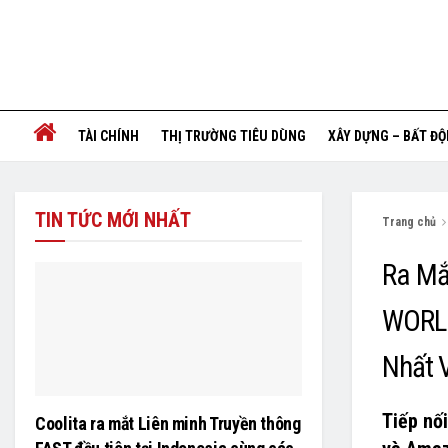
TÀI CHÍNH
THỊ TRƯỜNG TIÊU DÙNG
XÂY DỰNG – BẤT Đ
TIN TỨC MỚI NHẤT
Trang chủ
Ra Mắ
WORLD
Nhất 
Tiếp nố
Coolita ra mắt Liên minh Truyền thông