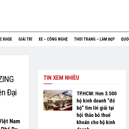
ỨC KHỎE
GIẢI TRÍ
XE – CÔNG NGHỆ
THỜI TRANG – LÀM ĐẸP
QUỐ
AZING
TIN XEM NHIỀU
ện Đại
TP.HCM: Hơn 3.500
hộ kinh doanh “đổ
bộ” tìm lời giải tại
hội thảo bỏ thuế
 Việt Nam
khoán cho hộ kinh