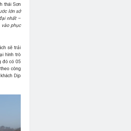
h thái Sơn
ước lớn sở
đại nhất –
a vào phục
ch sẽ trải
i hình trò
ng đó có 05
o theo công
 khách Dịp