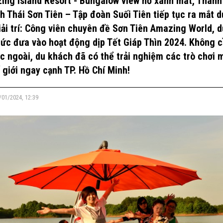
ing Island Resort - Bungalow view hồ xanh mát, Thàn
nh Thái Sơn Tiên – Tập đoàn Suối Tiên tiếp tục ra mắt d
giải trí: Công viên chuyên đề Sơn Tiên Amazing World, d
hức đưa vào hoạt động dịp Tết Giáp Thìn 2024. Không c
ớc ngoài, du khách đã có thể trải nghiệm các trò chơi m
 giới ngay cạnh TP. Hồ Chí Minh!
/01/2024, 12:39