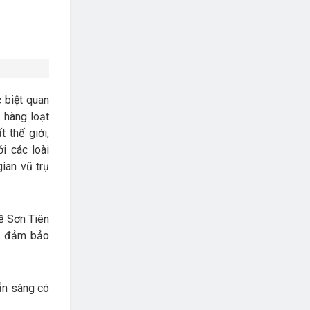
c biệt quan
 hàng loạt
 thế giới,
i các loài
ian vũ trụ
đề Sơn Tiên
c, đảm bảo
ẵn sàng có