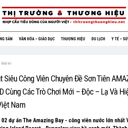
ỘNG SẢN
VĂN HÓA – GIÁO DỤC
THƯƠNG HIỆU
DU LỊCH
Y TẾ – S
Giải trí
t Siêu Công Viên Chuyên Đề Sơn Tiên AM
 Cùng Các Trò Chơi Mới – Độc – Lạ Và Hi
Việt Nam
i 02 dự án The Amazing Bay - công viên nước lớn nhất