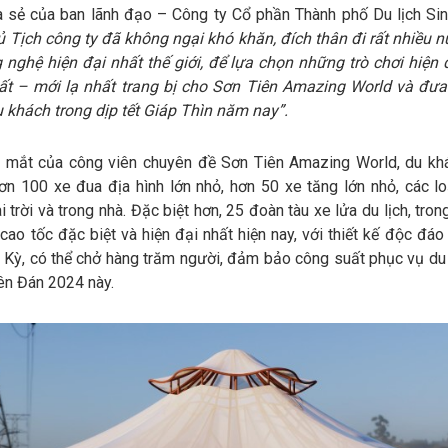
a sẻ của ban lãnh đạo – Công ty Cổ phần Thành phố Du lịch Sin
ủ Tịch công ty đã không ngại khó khăn, đích thân đi rất nhiều n
 nghệ hiện đại nhất thế giới, để lựa chọn những trò chơi hiện 
hất – mới lạ nhất trang bị cho Sơn Tiên Amazing World và đư
 khách trong dịp tết Giáp Thìn năm nay”.
a mắt của công viên chuyên đề Sơn Tiên Amazing World, du khá
n 100 xe đua địa hình lớn nhỏ, hơn 50 xe tăng lớn nhỏ, các loạ
i trời và trong nhà. Đặc biệt hơn, 25 đoàn tàu xe lửa du lịch, tro
cao tốc đặc biệt và hiện đại nhất hiện nay, với thiết kế độc đá
 Kỳ, có thể chở hàng trăm người, đảm bảo công suất phục vụ du
ên Đán 2024 này.