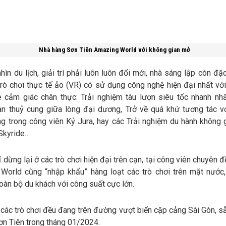
Nhà hàng Sơn Tiên Amazing World với không gian mở
hìn du lịch, giải trí phải luôn luôn đổi mới, nhà sáng lập còn đặ
rò chơi thực tế ảo (VR) có sử dụng công nghệ hiện đại nhất với
 cảm giác chân thực: Trải nghiệm tàu lượn siêu tốc nhanh nhất
n thuỷ cung giữa lòng đại dương, Trở về quá khứ tương tác vớ
g trong công viên Kỷ Jura, hay các Trải nghiệm du hành không g
 Skyride…
 dừng lại ở các trò chơi hiện đại trên cạn, tại công viên chuyên 
World cũng “nhập khẩu” hàng loạt các trò chơi trên mặt nướ
oàn bộ du khách với công suất cực lớn.
 các trò chơi đều đang trên đường vượt biển cập cảng Sài Gòn, s
ơn Tiên trong tháng 01/2024.