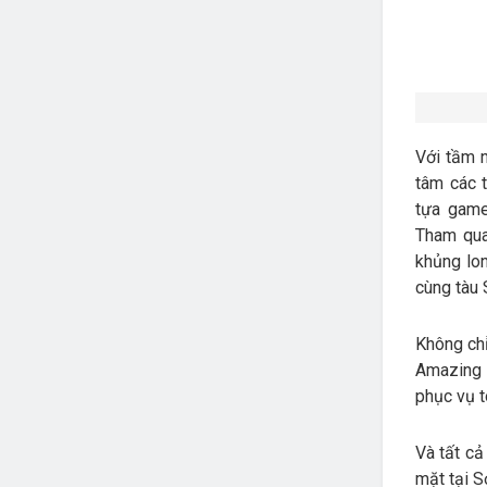
Với tầm n
tâm các t
tựa game
Tham qua
khủng lon
cùng tàu
Không chỉ
Amazing 
phục vụ t
Và tất cả
mặt tại S