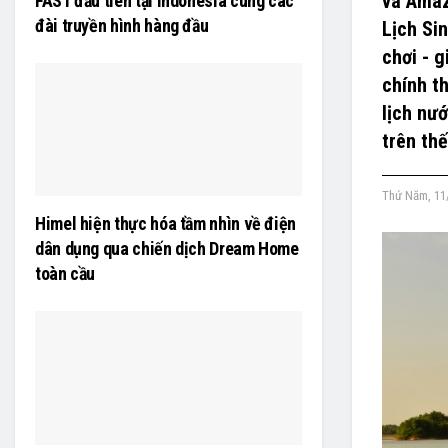
và Amaz
FAST đầu tiên tại Indonesia cùng các
đài truyền hình hàng đầu
Lịch Si
chơi - 
chính t
lịch nư
trên thế
Thứ Năm, 11
Himel hiện thực hóa tầm nhìn về điện
dân dụng qua chiến dịch Dream Home
toàn cầu