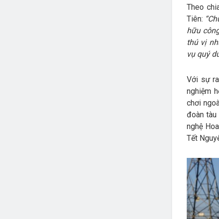
Theo chi
Tiên:
“Ch
hữu công
thú vị n
vụ quý du
Với sự r
nghiệm hơ
chơi ngoà
đoàn tàu 
nghệ Hoa
Tết Nguy