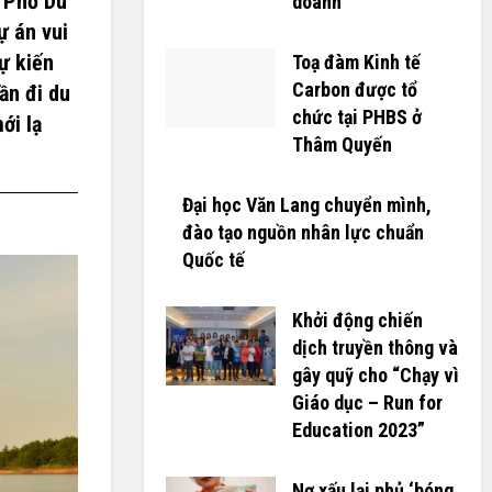
h Phố Du
doanh
ự án vui
ự kiến
Toạ đàm Kinh tế
Carbon được tổ
ần đi du
chức tại PHBS ở
ới lạ
Thâm Quyến
Đại học Văn Lang chuyển mình,
đào tạo nguồn nhân lực chuẩn
Quốc tế
Khởi động chiến
dịch truyền thông và
gây quỹ cho “Chạy vì
Giáo dục – Run for
Education 2023”
Nợ xấu lại phủ ‘bóng