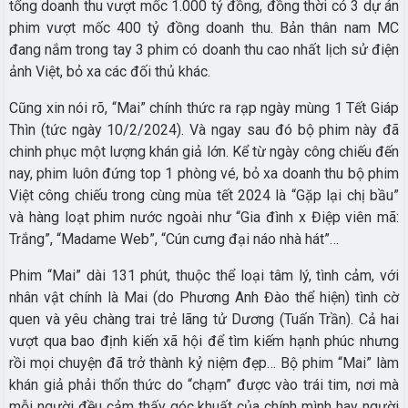
tổng doanh thu vượt mốc 1.000 tỷ đồng, đồng thời có 3 dự án
phim vượt mốc 400 tỷ đồng doanh thu. Bản thân nam MC
đang nắm trong tay 3 phim có doanh thu cao nhất lịch sử điện
ảnh Việt, bỏ xa các đối thủ khác.
Cũng xin nói rõ, “Mai” chính thức ra rạp ngày mùng 1 Tết Giáp
Thìn (tức ngày 10/2/2024). Và ngay sau đó bộ phim này đã
chinh phục một lượng khán giả lớn. Kể từ ngày công chiếu đến
nay, phim luôn đứng top 1 phòng vé, bỏ xa doanh thu bộ phim
Việt công chiếu trong cùng mùa tết 2024 là “Gặp lại chị bầu”
và hàng loạt phim nước ngoài như “Gia đình x Điệp viên mã:
Trắng”, “Madame Web”, “Cún cưng đại náo nhà hát”…
Phim “Mai” dài 131 phút, thuộc thể loại tâm lý, tình cảm, với
nhân vật chính là Mai (do Phương Anh Đào thể hiện) tình cờ
quen và yêu chàng trai trẻ lãng tử Dương (Tuấn Trần). Cả hai
vượt qua bao định kiến xã hội để tìm kiếm hạnh phúc nhưng
rồi mọi chuyện đã trở thành kỷ niệm đẹp… Bộ phim “Mai” làm
khán giả phải thổn thức do “chạm” được vào trái tim, nơi mà
mỗi người đều cảm thấy góc khuất của chính mình hay người