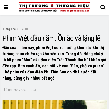
Trang chủ
Giải trí
Phim Việt đầu năm: Ồn ào và lặng lẽ
Đầu xuân năm nay, phim Việt có xu hướng khởi sắc khi thị
trường phim chiếu rạp khá xôn xao. Trong đó, đáng chú ý
là bộ phim “Mai” của đạo diễn Trấn Thành thu hút khán giả
đến rạp. Bên cạnh đó, cơn sốt vé của “Đào, phở và piano”
- bộ phim của đạo diễn Phi Tiến Sơn do Nhà nước đặt
hàng, cũng gây nhiều bất ngờ.
Thứ Hai, 26/02/2024, 10:23