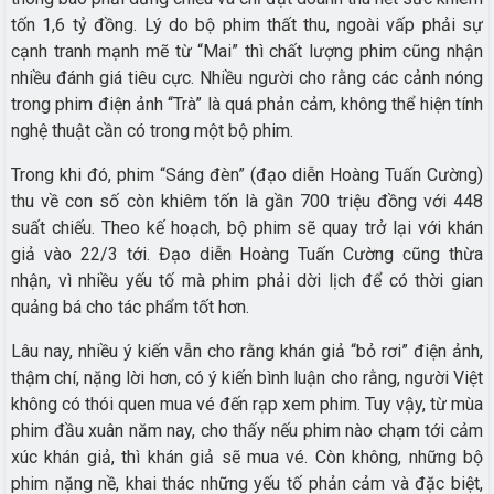
tốn 1,6 tỷ đồng. Lý do bộ phim thất thu, ngoài vấp phải sự
cạnh tranh mạnh mẽ từ “Mai” thì chất lượng phim cũng nhận
nhiều đánh giá tiêu cực. Nhiều người cho rằng các cảnh nóng
trong phim điện ảnh “Trà” là quá phản cảm, không thể hiện tính
nghệ thuật cần có trong một bộ phim.
Trong khi đó, phim “Sáng đèn” (đạo diễn Hoàng Tuấn Cường)
thu về con số còn khiêm tốn là gần 700 triệu đồng với 448
suất chiếu. Theo kế hoạch, bộ phim sẽ quay trở lại với khán
giả vào 22/3 tới. Đạo diễn Hoàng Tuấn Cường cũng thừa
nhận, vì nhiều yếu tố mà phim phải dời lịch để có thời gian
quảng bá cho tác phẩm tốt hơn.
Lâu nay, nhiều ý kiến vẫn cho rằng khán giả “bỏ rơi” điện ảnh,
thậm chí, nặng lời hơn, có ý kiến bình luận cho rằng, người Việt
không có thói quen mua vé đến rạp xem phim. Tuy vậy, từ mùa
phim đầu xuân năm nay, cho thấy nếu phim nào chạm tới cảm
xúc khán giả, thì khán giả sẽ mua vé. Còn không, những bộ
phim nặng nề, khai thác những yếu tố phản cảm và đặc biệt,