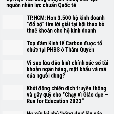
nguồn nhân lực chuẩn Quốc tế
TP.HCM: Hơn 3.500 hộ kinh doanh
“đổ bộ” tìm lời giải tại hội thảo bỏ
thuế khoán cho hộ kinh doanh
Toạ đàm Kinh tế Carbon được tổ
chức tại PHBS ở Thâm Quyến
Vì sao lừa đảo biết chính xác số tài
khoản ngân hàng, mật khẩu và mã
của người dùng?
Khởi động chiến dịch truyền thông
và gây quỹ cho “Chạy vì Giáo dục –
Run for Education 2023”
Nợ xấu lại phủ ‘bóng đen’ lên các