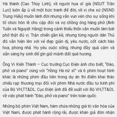
Hà thành (Cao Thùy Linh), về người họa sĩ già (NSƯT Trần
Lực) luôn ấp ủ về một bức tranh để đời, về vị cha xứ (NSND
Trung Hiếu) muốn lánh đời nhưng vẫn vun vén cho sự sống khi
tổ chức hôn lễ cho cặp đôi và vợ chồng ông hàng phở (Anh
Tuấn và Nguyệt Hằng) trong cảnh thiếu thốn vẫn muốn làm bát
phở thật đủ vị. Trận chiến gần kề, nhưng từng người dân Thủ
đô vẫn hiện lên với vẻ đẹp giản dị, yêu nước, cốt cách hào
hoa, phong nhã. Họ yêu cuộc sống, nhưng đầy quả cảm và
sẵn sàng hy sinh để gìn giữ mảnh đất quê hương.
Ông Vi Kiến Thành – Cục trưởng Cục Điện ảnh cho biết, “Đào,
phở và piano” cùng với “Hồng Hà nữ sĩ” và 6 phim hoạt hình
khác là những phim đầu tiên trong dự án thí điểm khai thác
chiếu rạp thương mại đối với phim Nhà nước đầu tư kinh phí
của Bộ VH,TT&DL. Cục Điện ảnh đã đề xuất với Bộ VH,TT&DL
về việc phát hành “Đào, phở và piano” trên toàn quốc.
Những bộ phim Việt Nam, hàm chứa những giá trị văn hóa của
Việt Nam, được phát hành rộng rãi, được khán giả đón nhận