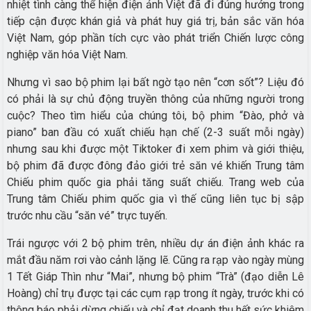
nhiệt tình càng thể hiện điện ảnh Việt đã đi đúng hướng trong
tiếp cận được khán giả và phát huy giá trị, bản sắc văn hóa
Việt Nam, góp phần tích cực vào phát triển Chiến lược công
nghiệp văn hóa Việt Nam.
Nhưng vì sao bộ phim lại bất ngờ tạo nên “cơn sốt”? Liệu đó
có phải là sự chủ động truyền thông của những người trong
cuộc? Theo tìm hiểu của chúng tôi, bộ phim “Đào, phở và
piano” ban đầu có xuất chiếu hạn chế (2-3 suất mỗi ngày)
nhưng sau khi được một Tiktoker đi xem phim và giới thiệu,
bộ phim đã được đông đảo giới trẻ săn vé khiến Trung tâm
Chiếu phim quốc gia phải tăng suất chiếu. Trang web của
Trung tâm Chiếu phim quốc gia vì thế cũng liên tục bị sập
trước nhu cầu “săn vé” trực tuyến.
Trái ngược với 2 bộ phim trên, nhiều dự án điện ảnh khác ra
mắt đầu năm rơi vào cảnh lặng lẽ. Cũng ra rạp vào ngày mùng
1 Tết Giáp Thìn như “Mai”, nhưng bộ phim “Trà” (đạo diễn Lê
Hoàng) chỉ trụ được tại các cụm rạp trong ít ngày, trước khi có
thông báo phải dừng chiếu và chỉ đạt doanh thu hết sức khiêm