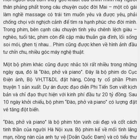
thân phảng phất trong câu chuyện cuộc đời Mai – một cô gái
làm nghề massage có trái tim muốn yêu và được yêu, phải
chống chọi với nghịch cảnh để tìm ra hạnh phúc cho đời mình.
Trong phim, bên cạnh câu chuyện tình yêu chênh lệch giàu –
nghèo, tuổi tác, phim còn đề cập mâu thuẫn gia đình, lối sống
soi mói, ghen tị nhau… Phim cũng được khen về hình ảnh đầu
tư chỉn chu, nhiều góc máy nghệ thuật.
Một bộ phim khác cũng được nhắc tới rất nhiều trong những
ngày qua, đó là “Đào, phở và piano”. Đây là bộ phim do Cục
Điện ảnh, Bộ VH,TT&DL đặt hàng, Công ty cổ phần Phim
truyện 1 sản xuất. Dự án được đạo diễn Phi Tiến Sơn viết kịch
bản và chỉ đạo thực hiện với kinh phí đầu tư 20 tỷ đồng. Sau
10 ngày khởi chiếu, bộ phim “Đào, phở và piano” có lượng đặt
vé tăng đột biến.
“Đào, phở và piano” là bộ phim tôn vinh cái đẹp và cốt cách
tinh thần của người Hà Nội xưa. Bộ phim kể về mối tình lãng
mạn, nồng nàn của anh tự vệ (Doãn Quốc Đam) và cô tiểu thư