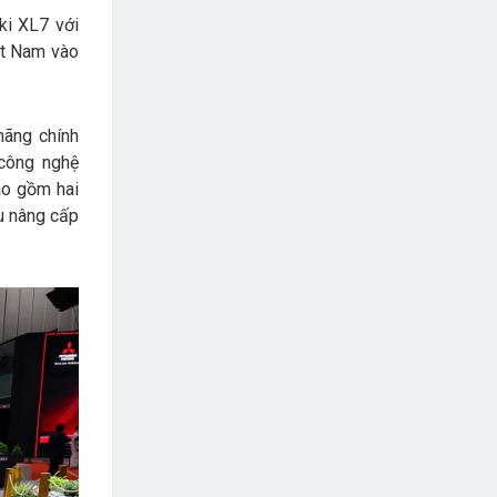
ki XL7 với
ệt Nam vào
hãng chính
 công nghệ
ao gồm hai
u nâng cấp