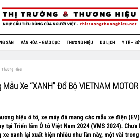
ỘNG SẢN
VĂN HÓA – GIÁO DỤC
THƯƠNG HIỆU
DU LỊCH
Y TẾ – S
Thương Hiệu
g Mẫu Xe “XANH” Đổ Bộ VIETNAM MOTO
hương hiệu ô tô, xe máy đã mang các mẫu xe điện (EV
ày tại Triển lãm Ô tô Việt Nam 2024 (VMS 2024). Chưa 
 xe xanh lại xuất hiện nhiều như lần này, một vài trong