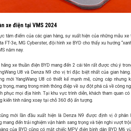
àn xe điện tại VMS 2024
vực tâm điểm của các gian hàng, sự xuất hiện của những mẫu xe 
ta FT-3e, MG Cyberster, đội hình xe BYD cho thấy xu hướng “xan
MS năm nay.
 hãng xe thuần điện BYD mang đến 2 cái tên rất được chú ý trong
angWang U8 và Denza N9 cho vị trí đặc biệt nhất của gian hàn
ng mới YangWang U8 có thiết kế mạnh mẽ, cứng cáp nhưng 
 trọng, mang trong mình thông điệp về sự đột phá cả về công ng
h phục mọi địa hình. Tại khu vực trình diễn, khách tham quan có
 kiến tính năng xoay tại chỗ 360 độ ấn tượng.
ũng mới lần đầu xuất hiện là Denza N9 được định vị ở phân
 mang đến trải nghiệm vận hành sang trọng và tiện nghi vượt trộ
 hàng của BYD cũng có mặt chiếc MPV điện bình dân BYD M6 v