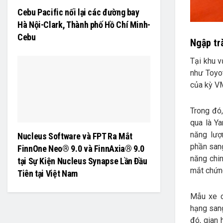
Cebu Pacific nối lại các đường bay
Hà Nội-Clark, Thành phố Hồ Chí Minh-
Cebu
Ngập tr
Tại khu 
như Toyo
của kỳ V
Trong đó,
qua là Y
năng lượ
Nucleus Software và FPT Ra Mắt
phần sang
FinnOne Neo® 9.0 và FinnAxia® 9.0
năng chin
tại Sự Kiện Nucleus Synapse Lần Đầu
mắt chứng
Tiên tại Việt Nam
Mẫu xe c
hạng sang
đó, gian