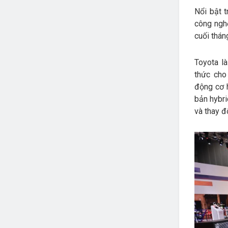
Nổi bật 
công ngh
cuối thán
Toyota là
thức cho
động cơ h
bản hybri
và thay đ