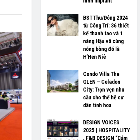
hình Implant
BST Thu/Đông 2024
từ Công Trí: 36 thiết
kế thanh tao và 1
nàng Hậu vô cùng
nóng bỏng đó là
H’H­­­­en Niê
Condo Villa The
GLEN – Celadon
City: Trọn vẹn nhu
cầu cho thế hệ cư
dân tinh hoa
DESIGN VOICES
2025 | HOSPITALITY
. F&B DESIGN “Cảm