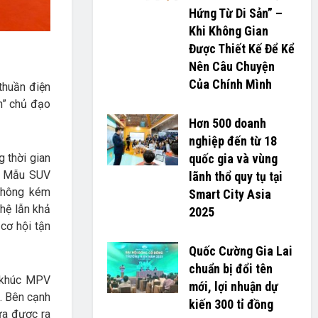
Hứng Từ Di Sản” –
Khi Không Gian
Được Thiết Kế Để Kể
Nên Câu Chuyện
Của Chính Mình
thuần điện
h” chủ đạo
Hơn 500 doanh
nghiệp đến từ 18
 thời gian
quốc gia và vùng
g. Mẫu SUV
lãnh thổ quy tụ tại
không kém
Smart City Asia
hệ lẫn khả
2025
 cơ hội tận
Quốc Cường Gia Lai
chuẩn bị đổi tên
 khúc MPV
mới, lợi nhuận dự
i. Bên cạnh
kiến 300 tỉ đồng
ừa được ra