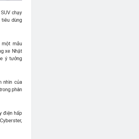
c SUV chạy
 tiêu dùng
t một mẫu
ng xe Nhật
xe ý tưởng
m nhìn của
 trong phân
y điện hấp
Cyberster,