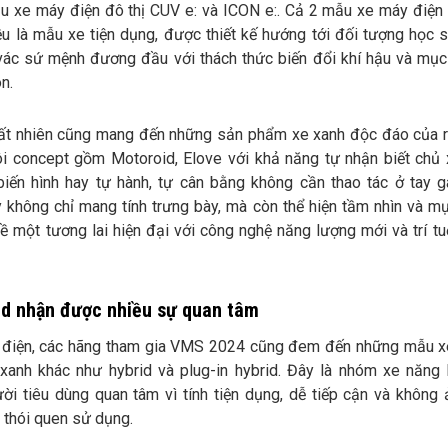
u xe máy điện đô thị CUV e: và ICON e:. Cả 2 mẫu xe máy điện 
 là mẫu xe tiện dụng, được thiết kế hướng tới đối tượng học si
vác sứ mệnh đương đầu với thách thức biến đổi khí hậu và mục 
n.
ất nhiên cũng mang đến những sản phẩm xe xanh độc đáo của r
ôi concept gồm Motoroid, Elove với khả năng tự nhận biết chủ 
biến hình hay tự hành, tự cân bằng không cần thao tác ở tay g
 không chỉ mang tính trưng bày, mà còn thể hiện tầm nhìn và mụ
 một tương lai hiện đại với công nghệ năng lượng mới và trí tu
id nhận được nhiều sự quan tâm
 điện, các hãng tham gia VMS 2024 cũng đem đến những mẫu 
xanh khác như hybrid và plug-in hybrid. Đây là nhóm xe năng
ời tiêu dùng quan tâm vì tính tiện dụng, dễ tiếp cận và không
 thói quen sử dụng.