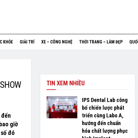
ỨC KHỎE
GIẢI TRÍ
XE – CÔNG NGHỆ
THỜI TRANG – LÀM ĐẸP
QUỐ
R SHOW
TIN XEM NHIỀU
IPS Dental Lab công
bố chiến lược phát
) đến
triển cùng Labo A,
hướng đến chuẩn
bao giờ
hóa chất lượng phục
 số đó