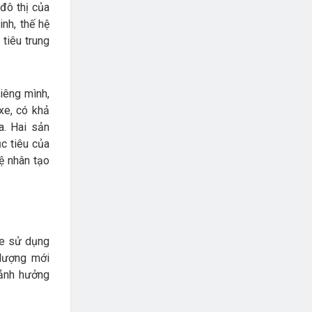
đô thị của
nh, thế hệ
tiêu trung
iêng mình,
xe, có khả
a. Hai sản
c tiêu của
ệ nhân tạo
xe sử dụng
 lượng mới
 ảnh hưởng