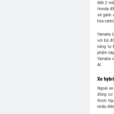
đến 2 mẫ
Honda đều
sẽ gánh 
hòa carbo
Yamaha t
với bộ đ
năng tự 
phẩm này
Yamaha về
AI.
Xe hybr
Ngoài xe
động cơ 
được ngư
nhiều đến