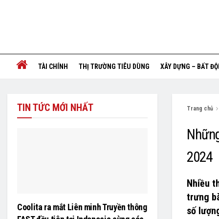
TÀI CHÍNH
THỊ TRƯỜNG TIÊU DÙNG
XÂY DỰNG – BẤT Đ
TIN TỨC MỚI NHẤT
Trang chủ
Nhữn
2024
Nhiều t
trưng b
Coolita ra mắt Liên minh Truyền thông
số lượng