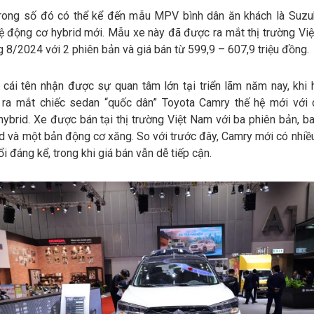
trong số đó có thể kể đến mẫu MPV bình dân ăn khách là Suzu
ệ động cơ hybrid mới. Mẫu xe này đã được ra mắt thị trường Vi
g 8/2024 với 2 phiên bản và giá bán từ 599,9 – 607,9 triệu đồng.
 cái tên nhận được sự quan tâm lớn tại triển lãm năm nay, khi 
 ra mắt chiếc sedan “quốc dân” Toyota Camry thế hệ mới với
ybrid. Xe được bán tại thị trường Việt Nam với ba phiên bản, b
d và một bản động cơ xăng. So với trước đây, Camry mới có nhiề
ổi đáng kể, trong khi giá bán vẫn dễ tiếp cận.