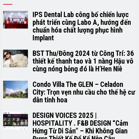
IPS Dental Lab công bố chiến lược
phát triển cùng Labo A, hướng đến
chuẩn hóa chất lượng phục hình
Implant
BST Thu/Đông 2024 từ Công Trí: 36
thiết kế thanh tao và 1 nàng Hậu vô
cùng nóng bỏng đó là H’H­­­­en Niê
Condo Villa The GLEN – Celadon
City: Trọn vẹn nhu cầu cho thế hệ cư
dân tinh hoa
DESIGN VOICES 2025 |
HOSPITALITY . F&B DESIGN “Cảm
Hứng Từ Di Sản” – Khi Không Gian
Được Thiết Kế Để Kể Nên Câu