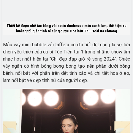
Thiết kế được chế tác bằng vải satin duchesse màu xanh lam, thể hiện xu
hướng tối giản tinh tế cũng được Hoa hậu Thu Hoài ưa chuộng
Mẫu váy mini bubble vải taffeta có chi tiết dệt cũng là sự lựa
chọn yêu thích của ca sĩ Tóc Tiên tại 1 trong những show âm
nhạc hot nhất hiện tại “Chị đẹp đạp gió rẽ sóng 2024”. Chiếc
váy ngắn có hình bóng bong bóng tạo nên phần dưới bồng
bềnh, nổi bật với phần trên dệt tinh xảo và chi tiết hoa ở eo,
làm nổi bật vẻ đẹp tính nữ của người đẹp.