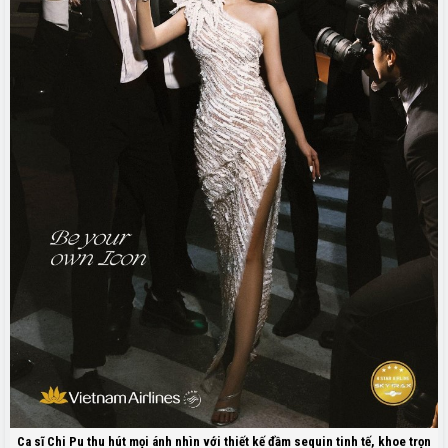
Ca sĩ Chi Pu thu hút mọi ánh nhìn với thiết kế đầm sequin tinh tế, khoe trọn