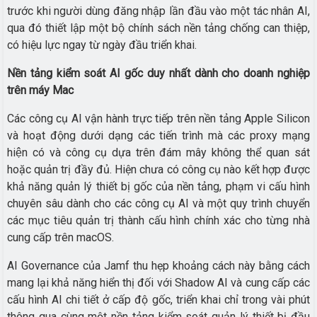
trước khi người dùng đăng nhập lần đầu vào một tác nhân AI,
qua đó thiết lập một bộ chính sách nền tảng chống can thiệp,
có hiệu lực ngay từ ngày đầu triển khai.
Nền tảng kiểm soát AI gốc duy nhất dành cho doanh nghiệp
trên máy Mac
Các công cụ AI vận hành trực tiếp trên nền tảng Apple Silicon
và hoạt động dưới dạng các tiến trình mà các proxy mạng
hiện có và công cụ dựa trên đám mây không thể quan sát
hoặc quản trị đầy đủ. Hiện chưa có công cụ nào kết hợp được
khả năng quản lý thiết bị gốc của nền tảng, phạm vi cấu hình
chuyên sâu dành cho các công cụ AI và một quy trình chuyển
các mục tiêu quản trị thành cấu hình chính xác cho từng nhà
cung cấp trên macOS.
AI Governance của Jamf thu hẹp khoảng cách này bằng cách
mang lại khả năng hiển thị đối với Shadow AI và cung cấp các
cấu hình AI chi tiết ở cấp độ gốc, triển khai chỉ trong vài phút
thông qua cùng một nền tảng kiểm soát quản lý thiết bị đầu