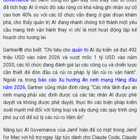
đã tích hợp AI ở mức độ sâu rộng có khả năng ghi nhận sự cố
cao hơn 40% so với các tổ chức vẫn đang ở giai đoạn khám
phá, cho thấy quản trị AI đang nhanh chóng trở thành một yêu
cầu mang tính vận hành thay vì chỉ là một hoạt động lập kế
hoạch cho tương lai.
Gartner® cho biết: “Chi tiêu cho
quản trị
AI dự kiến sẽ đạt 492
triệu USD vào năm 2026 và vượt mốc 1 tỷ USD vào năm
2030, các tổ chức đang đánh giá lại các công cụ và chiến lược
cần thiết để đón đầu cả rủi ro pháp lý lẫn rủi ro vận hành”.
Ngoài ra, trong
báo cáo Xu hướng An ninh mạng Hàng đầu
năm 2026
, Gartner cũng nhận định rằng: “Các nhà lãnh đạo an
ninh mạng phải xác định được cả các tác nhân AI được phê
duyệt và không được phê duyệt, thực thi các biện pháp kiểm
soát mạnh mẽ đối với từng loại và xây dựng các quy trình ứng
phó sự cố để xử lý các rủi ro tiềm ẩn”.
Năng lực AI Governance của Jamf hiện đã có mặt trong Jamf
for Mac với hỗ trợ ngay lập tức dành cho Claude Code, Claude