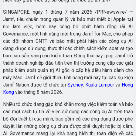
SINGAPORE, ngày 1 tháng 7 năm 2026 /PRNewswire/ —
Jamf, tiêu chuẩn trong quản lý và bảo mật thiết bị Apple tại
nơi làm việc, hôm nay công bố phát hành rộng rãi AI
Governance, một tính năng mới trong Jamf for Mac, cho phép
các đội nhóm CNTT và bảo mật phát hiện các công cụ AI
đang được sử dụng, thực thi các chính sách kiểm soát và tạo
báo cáo sẵn sàng cho kiểm toán. Động thái này giúp Jamf trở
thành doanh nghiệp đầu tiên trên thị trường cung cấp các giải
pháp kiểm soát quản trị AI gốc ở cấp hệ điều hành dành cho
máy Mac. Jamf sẽ giới thiệu tính năng mới này tại các sự kiện
Jamf Nation được tổ chức tại
Sydney
,
Kuala Lumpur
và
Hong
Kong
vào tháng 8 năm 2026.
Nhiều tổ chức đang gặp khó khăn trong việc kiểm toán và báo
cáo một cách tự tin về việc sử dụng các công cụ AI trên toàn
bộ đội thiết bị của mình, bao gồm cả các ứng dụng được phê
duyệt lẫn những công cụ chưa được phê duyệt hoặc bị cấm.
AI Governance mang lại khả năng hiển thị toàn diện về các