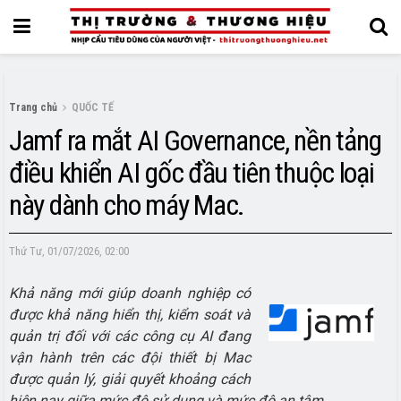
Trang chủ
QUỐC TẾ
Jamf ra mắt AI Governance, nền tảng
điều khiển AI gốc đầu tiên thuộc loại
này dành cho máy Mac.
Thứ Tư, 01/07/2026, 02:00
Khả năng mới giúp doanh nghiệp có
được khả năng hiển thị, kiểm soát và
quản trị đối với các công cụ AI đang
vận hành trên các đội thiết bị Mac
được quản lý, giải quyết khoảng cách
hiện nay giữa mức độ sử dụng và mức độ an tâm