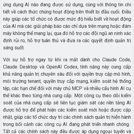
ứng dụng AI nào đang được sử dụng, cùng với thông tin chi
tiết về cách thức chúng hoạt động trên thiết bị đầu cuối. Điều
này giúp các tổ chức có được mức độ hiểu biết về hoạt động
của AI mà các giải pháp báo cáo chỉ dựa trên mạng hoặc đám
mây không thể mang lại, qua đó hỗ trợ các đội ngũ an ninh xác
định rủi ro, hỗ trợ tuân thủ và đưa ra các quyết định quản trị
sáng suốt.
Với sự hỗ trợ ngay từ khi ra mắt dành cho Claude Code,
Claude Desktop và OpenAI Codex, tính năng này cung cấp
khả năng quản trị chuyên sâu đối với quyền truy cập mô hình,
môi trường tenant, quyền truy cập mạng, kiểm soát hệ thống
tệp, các hạn chế đối với máy chủ MCP và nhiều cấu hình AI cụ
thể khác theo từng nhà cung cấp. Một công cụ theo dõi kiểm
soát của nhà cung cấp sẽ liên tục giám sát các nền tảng AI
được hỗ trợ để phát hiện các kiểm soát mới hoặc được cập
nhật, giúp các tổ chức duy trì các chính sách quản trị hiện hành
trong bối cảnh các công cụ AI đang phát triển nhanh chóng.
Tất cả các chính sách này đều được áp dụng ngoại tuyến và