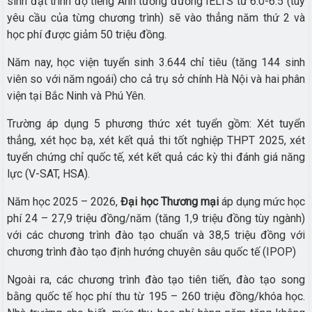
sinh đạt trình độ tiếng Anh tương đương IELTS từ 6.0-6.5 (tùy
yêu cầu của từng chương trình) sẽ vào thẳng năm thứ 2 và
học phí được giảm 50 triệu đồng.
Năm nay, học viện tuyển sinh 3.644 chỉ tiêu (tăng 144 sinh
viên so với năm ngoái) cho cả trụ sở chính Hà Nội và hai phân
viện tại Bắc Ninh và Phú Yên.
Trường áp dụng 5 phương thức xét tuyển gồm: Xét tuyển
thẳng, xét học bạ, xét kết quả thi tốt nghiệp THPT 2025, xét
tuyển chứng chỉ quốc tế, xét kết quả các kỳ thi đánh giá năng
lực (V-SAT, HSA).
Năm học 2025 – 2026,
Đại học Thương mại
áp dụng mức học
phí 24 – 27,9 triệu đồng/năm (tăng 1,9 triệu đồng tùy ngành)
với các chương trình đào tạo chuẩn và 38,5 triệu đồng với
chương trình đào tạo định hướng chuyên sâu quốc tế (IPOP)
Ngoài ra, các chương trình đào tạo tiên tiến, đào tạo song
bằng quốc tế học phí thu từ 195 – 260 triệu đồng/khóa học.