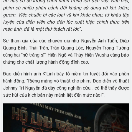
án nào có số lượng cảnh hành động lớn đến vậy. Đặc biệt,
phim có nhiều phân cảnh đối kháng sử dụng vũ khí, kiếm,
gươm. Việc chuẩn bị các loại vũ khí khác nhau, từ khâu tập
luyện của diễn viên cho đến lúc xuất hiện chính thức trên
màn ảnh, đã là một thử thách rất lớn
”.
Sự tham gia của các chuyên gia như Nguyễn Anh Tuấn, Diệp
Quang Bình, Thái Trần, Trần Quang Lộc, Nguyễn Trọng Tưởng
cùng hai “nữ tráng sĩ” Hiền Ngô và Thúy Hiền Wushu càng bảo
chứng cho chất lượng hành động đỉnh cao.
Đạo diễn hình ảnh K’Linh bày tỏ niềm tin tuyệt đối vào phần
hành động: “Riêng mảng võ thuật cho phim, Đạo diễn võ thuật
Johnny Trí Nguyễn đã dày công nghiên cứu… có thể thấy được
sức hút của kịch bản này mãnh liệt đến mức nào!”.