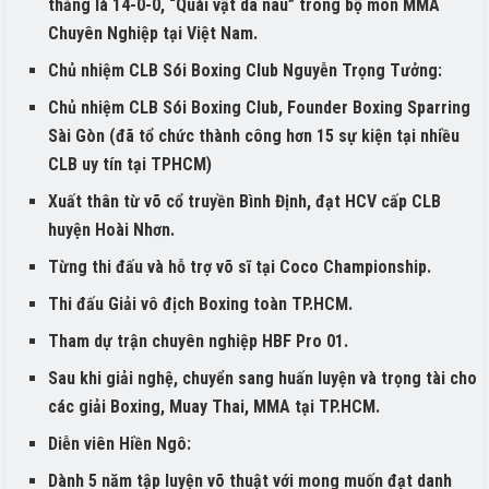
thắng là 14-0-0, “Quái vật da nâu” trong bộ môn MMA
Chuyên Nghiệp tại Việt Nam.
Chủ nhiệm CLB Sói Boxing Club Nguyễn Trọng Tưởng:
Chủ nhiệm CLB Sói Boxing Club, Founder Boxing Sparring
Sài Gòn (đã tổ chức thành công hơn 15 sự kiện tại nhiều
CLB uy tín tại TPHCM)
Xuất thân từ võ cổ truyền Bình Định, đạt HCV cấp CLB
huyện Hoài Nhơn.
Từng thi đấu và hỗ trợ võ sĩ tại Coco Championship.
Thi đấu Giải vô địch Boxing toàn TP.HCM.
Tham dự trận chuyên nghiệp HBF Pro 01.
Sau khi giải nghệ, chuyển sang huấn luyện và trọng tài cho
các giải Boxing, Muay Thai, MMA tại TP.HCM.
Diễn viên Hiền Ngô:
Dành 5 năm tập luyện võ thuật với mong muốn đạt danh