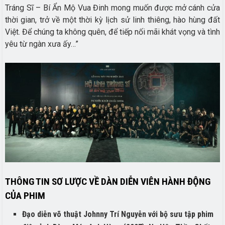
Tráng Sĩ – Bí Ẩn Mộ Vua Đinh mong muốn được mở cánh cửa
thời gian, trở về một thời kỳ lịch sử linh thiêng, hào hùng đất
Việt. Để chúng ta không quên, để tiếp nối mãi khát vọng và tình
yêu từ ngàn xưa ấy…”
THÔNG TIN SƠ LƯỢC VỀ DÀN DIỄN VIÊN HÀNH ĐỘNG
CỦA PHIM
Đạo diễn võ thuật Johnny Trí Nguyễn với bộ sưu tập phim