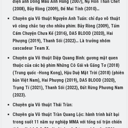
điện ảnh Dòng Máu Anh Hùng (2007), Nụ Hôn Thần Chết
(2008), Bẫy Rồng (2009), Để Mai Tính (2010)…
Chuyên gia Võ thuật Nguyễn Anh Tuấn: chỉ đạo võ thuật
vô cùng chắc tay cho nhiều phim: Bẫy Rồng (2009), Tấm
Cám Chuyện Chưa Kể (2016), DA5 BLOOD (2020), Hai
Phượng (2019), Thanh Sói (2022)… Là trưởng nhóm
cascadeur Team X.
Chuyên gia Võ thuật Diệp Quang Bình: gương mặt quen
thuộc của các bộ phim Những Cô Gái và Găng Tơ (2018)
(Trung quốc -Hong Kong), Hậu Duệ Mặt Trời (2018) (phiên
bản Việt Nam), Hai Phượng (2019), DA5 BLOOD (2020),
Trạng Tí (2021), Thanh Sói (2022), Đất Rừng Phương Nam
(2023).
Chuyên gia Võ thuật Thái Trần:
Chuyên gia Võ thuật Trần Quang Lộc: hành trình bất bại
trong suốt 11 năm sự nghiệp MMA với tổng số trận chiến