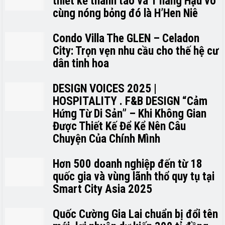
thiết kế thanh tao và 1 nàng Hậu vô
cùng nóng bỏng đó là H’H­­­­en Niê
Condo Villa The GLEN – Celadon
City: Trọn vẹn nhu cầu cho thế hệ cư
dân tinh hoa
DESIGN VOICES 2025 |
HOSPITALITY . F&B DESIGN “Cảm
Hứng Từ Di Sản” – Khi Không Gian
Được Thiết Kế Để Kể Nên Câu
Chuyện Của Chính Mình
Hơn 500 doanh nghiệp đến từ 18
quốc gia và vùng lãnh thổ quy tụ tại
Smart City Asia 2025
Quốc Cường Gia Lai chuẩn bị đổi tên