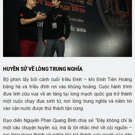
HUYỀN SỬ VỀ LÒNG TRUNG NGHĨA
Bộ phim lấy bối cảnh cuối triều Đinh – khi Đinh Tiên Hoàng
băng hà và triều đình rơi vào khủng hoảng. Cuộc hành trình
đưa linh cữu vua về an táng tại long mạch quốc gia trở thành
một cuộc chạy đua sinh tử, nơi lòng trung nghĩa và niềm tin
vào vận nước được thử thách tận cùng.
Đạo diễn Nguyễn Phan Quang Bình chia sẻ: “Đây không chỉ là
một câu chuyện huyền sử, mà là lời nhắc nhớ về cội nguồn –
nơi lòng trung thành và nghĩa khí trở thành sức mạnh của dân