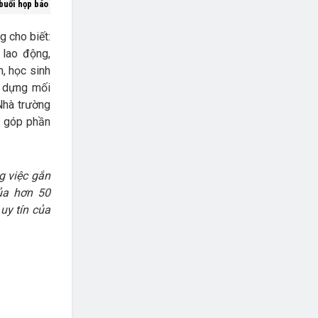
buổi họp báo
g cho biết:
 lao động,
n, học sinh
y dựng mối
Nhà trường
p, góp phần
g việc gắn
ủa hơn 50
uy tín của