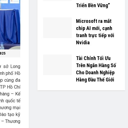
Triển Bền Vững”
Microsoft ra mắt
chip AI mới, cạnh
tranh trực tiếp với
Nvidia
2025
Tài Chính Tối Ưu
Trên Ngân Hàng Số
cơ sở Long
Cho Doanh Nghiệp
ành phố Hồ
Hàng Đầu Thế Giới
ệp cùng đa
i TP Hồ Chí
 hàng – Kế
nh quốc tế
Thương mại
Đào tạo kỹ
ẻ – Thương