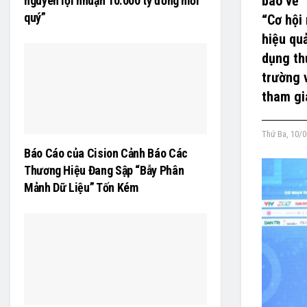
báo về 
nguyên lợi nhuận 10.000 tỷ đồng mỗi
quý”
“Cơ hội
hiệu qu
dụng th
trường 
tham gi
Thứ Ba, 10/0
Báo Cáo của Cision Cảnh Báo Các
Thương Hiệu Đang Sập “Bẫy Phân
Mảnh Dữ Liệu” Tốn Kém