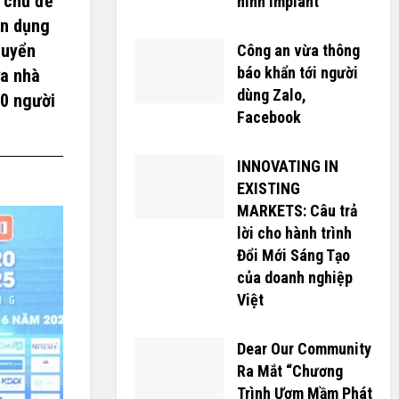
i chủ đề
hình Implant
ển dụng
tuyển
Công an vừa thông
báo khẩn tới người
ữa nhà
dùng Zalo,
00 người
Facebook
INNOVATING IN
EXISTING
MARKETS: Câu trả
lời cho hành trình
Đổi Mới Sáng Tạo
của doanh nghiệp
Việt
Dear Our Community
Ra Mắt “Chương
Trình Ươm Mầm Phát