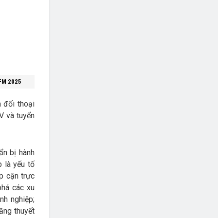
UFM 2025
 đối thoại
V và tuyển
ẩn bị hành
 là yếu tố
p cận trực
phá các xu
nh nghiệp;
ăng thuyết