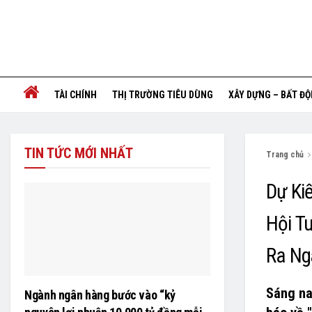
TÀI CHÍNH
THỊ TRƯỜNG TIÊU DÙNG
XÂY DỰNG – BẤT Đ
TIN TỨC MỚI NHẤT
Trang chủ
Dự Ki
Hội T
Ra Ng
Sáng na
Ngành ngân hàng bước vào “kỷ