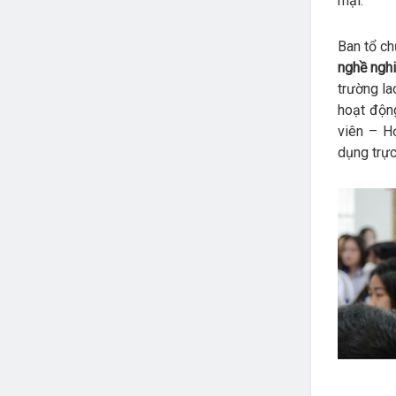
mại.
Ban tổ ch
nghề nghi
trường la
hoạt động
viên – H
dụng trực