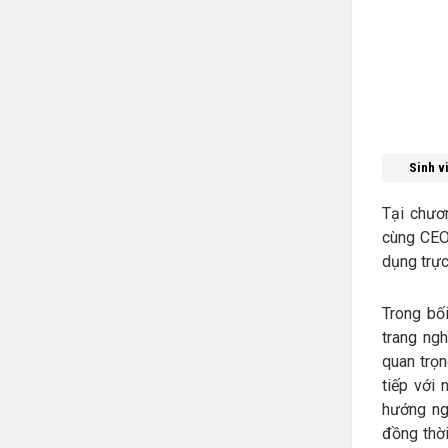
Sinh v
Tại chươ
cùng CEO”
dụng trực
Trong bối
trang ng
quan trọn
tiếp với
hướng ng
đồng thời