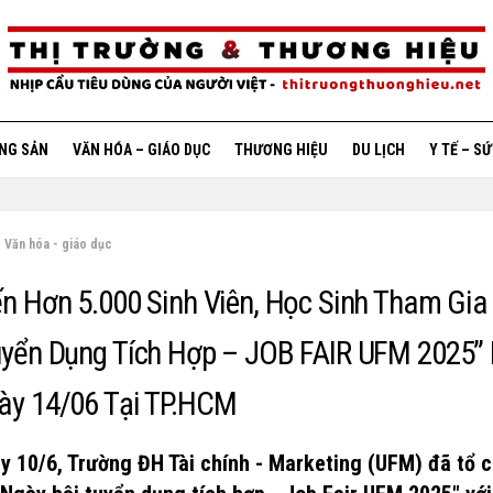
ỘNG SẢN
VĂN HÓA – GIÁO DỤC
THƯƠNG HIỆU
DU LỊCH
Y TẾ – S
Văn hóa - giáo dục
ến Hơn 5.000 Sinh Viên, Học Sinh Tham Gia
uyển Dụng Tích Hợp – JOB FAIR UFM 2025” 
ày 14/06 Tại TP.HCM
y 10/6, Trường ĐH Tài chính - Marketing (UFM) đã tổ 