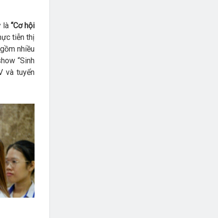
 là
“Cơ hội
ực tiễn thị
 gồm nhiều
show “Sinh
V và tuyển