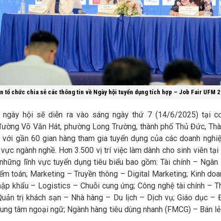
n tổ chức chia sẻ các thông tin về Ngày hội tuyển dụng tích hợp – Job Fair UFM 
 ngày hội sẽ diễn ra vào sáng ngày thứ 7 (14/6/2025) tại 
đường Võ Văn Hát, phường Long Trường, thành phố Thủ Đức, Th
) với gần 60 gian hàng tham gia tuyển dụng của các doanh nghi
 vực ngành nghề. Hơn 3.500 vị trí việc làm dành cho sinh viên tạ
 những lĩnh vực tuyển dụng tiêu biểu bao gồm: Tài chính – Ngân
ểm toán; Marketing – Truyền thông – Digital Marketing; Kinh doa
hập khẩu – Logistics – Chuỗi cung ứng; Công nghệ tài chính – 
Quản trị khách sạn – Nhà hàng – Du lịch – Dịch vụ; Giáo dục – 
rung tâm ngoại ngữ; Ngành hàng tiêu dùng nhanh (FMCG) – Bán l