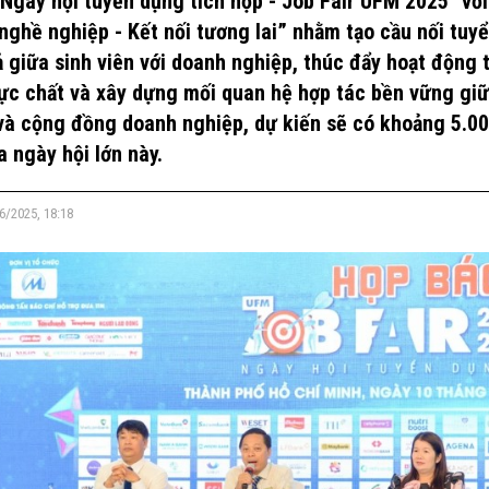
"Ngày hội tuyển dụng tích hợp - Job Fair UFM 2025" vớ
 nghề nghiệp - Kết nối tương lai” nhằm tạo cầu nối tuy
ả giữa sinh viên với doanh nghiệp, thúc đẩy hoạt động 
ực chất và xây dựng mối quan hệ hợp tác bền vững gi
và cộng đồng doanh nghiệp, dự kiến sẽ có khoảng 5.0
a ngày hội lớn này.
6/2025, 18:18