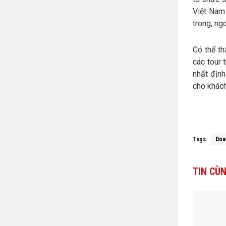
Việt Nam 
trong, ng
Có thể th
các tour 
nhất định
cho khách
Tags:
Doa
TIN
CÙN