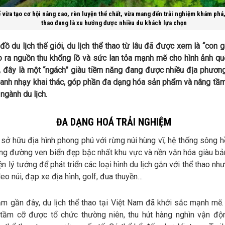
ế vừa tạo cơ hội nâng cao, rèn luyện thể chất, vừa mang đến trải nghiệm khám phá,
thao đang là xu hướng được nhiều du khách lựa chọn
đồ du lịch thế giới, du lịch thể thao từ lâu đã được xem là “con 
o ra nguồn thu khổng lồ và sức lan tỏa mạnh mẽ cho hình ảnh quố
, đây là một “ngách” giàu tiềm năng đang được nhiều địa phươn
hanh nhạy khai thác, góp phần đa dạng hóa sản phẩm và nâng tầ
 ngành du lịch.
ĐA DẠNG HOÁ TRẢI NGHIỆM
sở hữu địa hình phong phú với rừng núi hùng vĩ, hệ thống sông h
ng đường ven biển đẹp bậc nhất khu vực và nền văn hóa giàu bả
iện lý tưởng để phát triển các loại hình du lịch gắn với thể thao nh
 leo núi, đạp xe địa hình, golf, đua thuyền…
m gần đây, du lịch thể thao tại Việt Nam đã khởi sắc mạnh mẽ.
 tầm cỡ được tổ chức thường niên, thu hút hàng nghìn vận độ