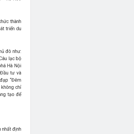
chức thành
t triển du
hủ đô như:
Câu lạc bộ
phá Hà Nội
 Đầu tư và
e đạp “Đêm
 không chỉ
áng tạo để
n nhất định