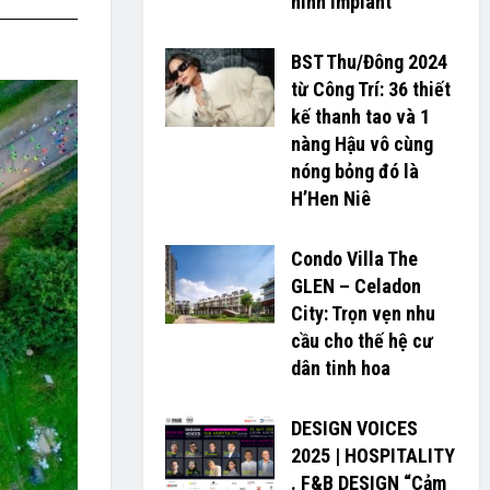
hình Implant
BST Thu/Đông 2024
từ Công Trí: 36 thiết
kế thanh tao và 1
nàng Hậu vô cùng
nóng bỏng đó là
H’H­­­­en Niê
Condo Villa The
GLEN – Celadon
City: Trọn vẹn nhu
cầu cho thế hệ cư
dân tinh hoa
DESIGN VOICES
2025 | HOSPITALITY
. F&B DESIGN “Cảm