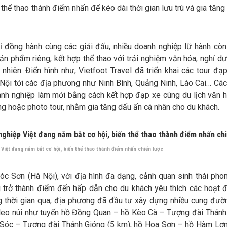
 thể thao thành điểm nhấn để kéo dài thời gian lưu trú và gia tăng 
ỉ đồng hành cùng các giải đấu, nhiều doanh nghiệp lữ hành cò
sản phẩm riêng, kết hợp thể thao với trải nghiệm văn hóa, nghỉ 
 nhiên. Điển hình như, Vietfoot Travel đã triển khai các tour đạ
Nội tới các địa phương như Ninh Bình, Quảng Ninh, Lào Cai… Các 
nh nghiệp làm mới bằng cách kết hợp đạp xe cùng du lịch văn hó
g hoặc photo tour, nhằm gia tăng dấu ấn cá nhân cho du khách.
Việt đang nắm bắt cơ hội, biến thể thao thành điểm nhấn chiến lược
óc Sơn (Hà Nội), với địa hình đa dạng, cảnh quan sinh thái phon
 trở thành điểm đến hấp dẫn cho du khách yêu thích các hoạt 
ng thời gian qua, địa phương đã đầu tư xây dựng nhiều cung đườ
 leo núi như tuyến hồ Đồng Quan – hồ Kèo Cà – Tượng đài Thánh
 Sóc – Tượng đài Thánh Gióng (5 km); hồ Hoa Sơn – hồ Hàm Lợ