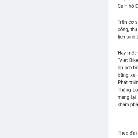
Cà – hồ 
Trên cơ s
công, thu
lịch sinh 
Hay một 
“Viet Bik
du lịch 
bằng xe 
Phát tri
Thăng Lon
mang lại
khám phá
Theo đại 