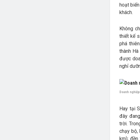
hoạt biến
khách.
Không ch
thiết kế 
phá thiên
thành Hà 
được doa
nghỉ dưỡn
Doanh nghiệp 
Hay tại S
đây đang
trời. Tro
chạy bộ,
km); đền