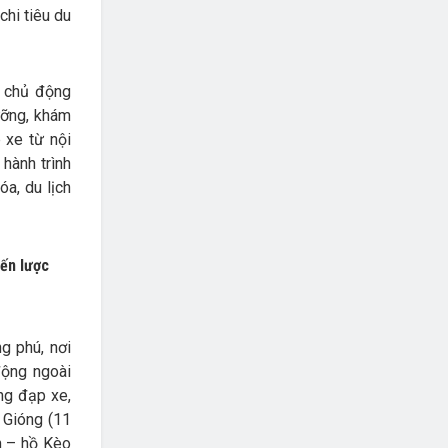
chi tiêu du
n chủ động
dưỡng, khám
p xe từ nội
hành trình
a, du lịch
g phú, nơi
động ngoài
ng đạp xe,
 Gióng (11
n – hồ Kèo