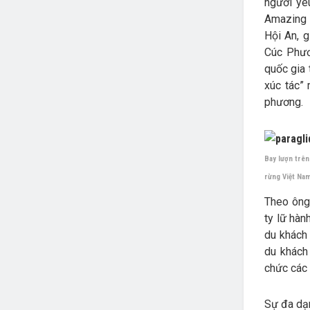
người yêu
Amazing M
Hội An, g
Cúc Phươ
quốc gia 
xúc tác”
phương.
Bay lượn trên
rừng Việt Na
Theo ông
ty lữ hàn
du khách 
du khách
chức các 
Sự đa dạn