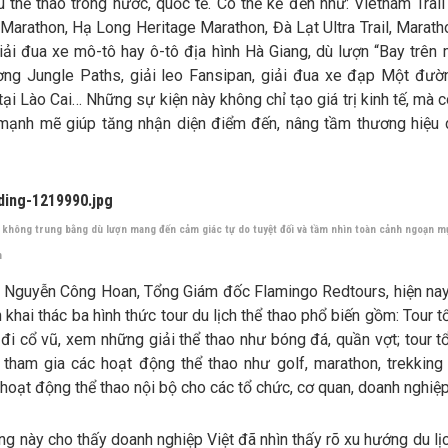
 thể thao trong nước, quốc tế. Có thể kể đến như: Vietnam Trail
arathon, Hạ Long Heritage Marathon, Đà Lạt Ultra Trail, Marath
iải đua xe mô-tô hay ô-tô địa hình Hà Giang, dù lượn “Bay trên 
ng Jungle Paths, giải leo Fansipan, giải đua xe đạp Một đườ
tại Lào Cai… Những sự kiện này không chỉ tạo giá trị kinh tế, mà c
 mạnh mẽ giúp tăng nhận diện điểm đến, nâng tầm thương hiệu d
 không trung bằng dù lượn mang đến cảm giác tự do tuyệt đối và tầm nhìn toàn cảnh ngoạn m
m
 Nguyễn Công Hoan, Tổng Giám đốc Flamingo Redtours, hiện nay
h khai thác ba hình thức tour du lịch thể thao phổ biến gồm: Tour 
đi cổ vũ, xem những giải thể thao như bóng đá, quần vợt; tour t
 tham gia các hoạt động thể thao như golf, marathon, trekking 
hoạt động thể thao nội bộ cho các tổ chức, cơ quan, doanh nghiệp
g này cho thấy doanh nghiệp Việt đã nhìn thấy rõ xu hướng du lịc