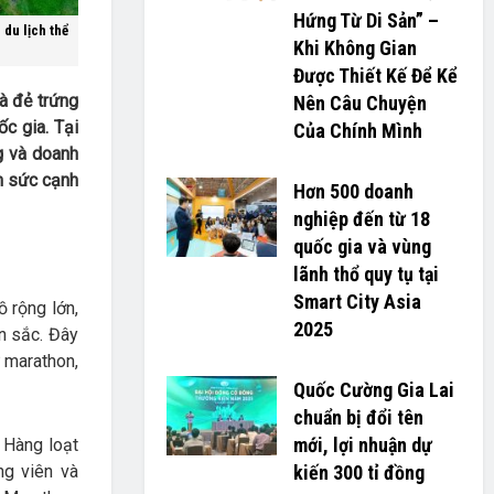
Hứng Từ Di Sản” –
 du lịch thể
Khi Không Gian
Được Thiết Kế Để Kể
gà đẻ trứng
Nên Câu Chuyện
c gia. Tại
Của Chính Mình
g và doanh
m sức cạnh
Hơn 500 doanh
nghiệp đến từ 18
quốc gia và vùng
lãnh thổ quy tụ tại
Smart City Asia
ồ rộng lớn,
2025
n sắc. Đây
ư marathon,
Quốc Cường Gia Lai
chuẩn bị đổi tên
mới, lợi nhuận dự
 Hàng loạt
ng viên và
kiến 300 tỉ đồng