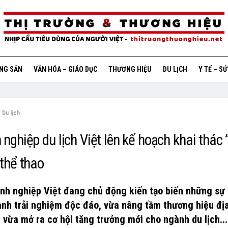
ỘNG SẢN
VĂN HÓA – GIÁO DỤC
THƯƠNG HIỆU
DU LỊCH
Y TẾ – S
Du lịch
nghiệp du lịch Việt lên kế hoạch khai thác
thể thao
nh nghiệp Việt đang chủ động kiến tạo biến những sự 
ành trải nghiệm độc đáo, vừa nâng tầm thương hiệu đị
 vừa mở ra cơ hội tăng trưởng mới cho ngành du lịch...