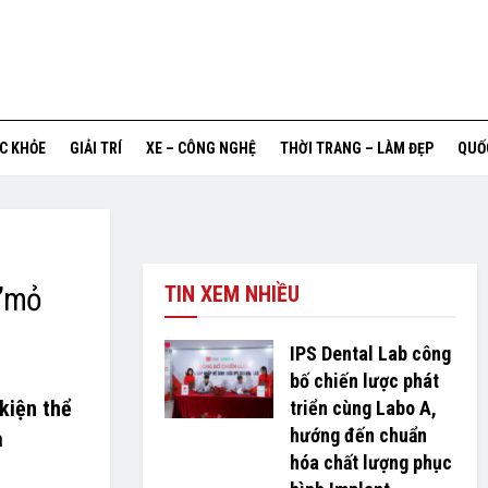
ỨC KHỎE
GIẢI TRÍ
XE – CÔNG NGHỆ
THỜI TRANG – LÀM ĐẸP
QUỐ
 ”mỏ
TIN XEM NHIỀU
IPS Dental Lab công
bố chiến lược phát
kiện thể
triển cùng Labo A,
hướng đến chuẩn
a
hóa chất lượng phục