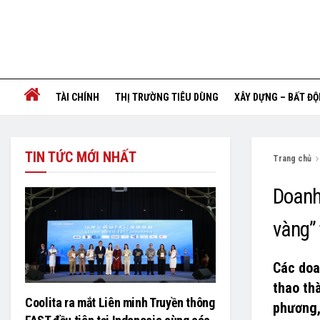
TÀI CHÍNH
THỊ TRƯỜNG TIÊU DÙNG
XÂY DỰNG – BẤT Đ
TIN TỨC MỚI NHẤT
Trang chủ
Doanh 
vàng” 
Các doa
thao th
Coolita ra mắt Liên minh Truyền thông
phương,