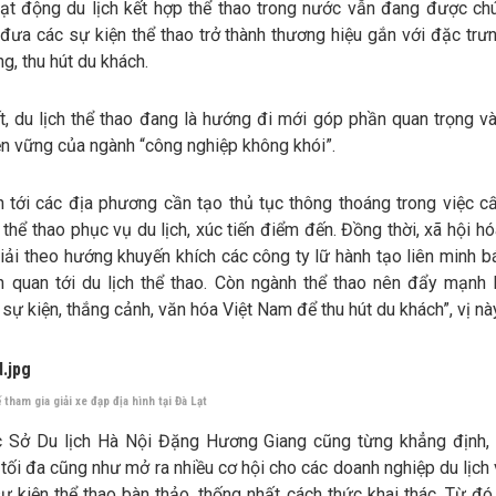
ạt động du lịch kết hợp thể thao trong nước vẫn đang được chú
đưa các sự kiện thể thao trở thành thương hiệu gắn với đặc trư
g, thu hút du khách.
t, du lịch thể thao đang là hướng đi mới góp phần quan trọng v
n vững của ngành “công nghiệp không khói”.
n tới các địa phương cần tạo thủ tục thông thoáng trong việc c
 thể thao phục vụ du lịch, xúc tiến điểm đến. Đồng thời, xã hội h
iải theo hướng khuyến khích các công ty lữ hành tạo liên minh b
n quan tới du lịch thể thao. Còn ngành thể thao nên đẩy mạnh
sự kiện, thắng cảnh, văn hóa Việt Nam để thu hút du khách”, vị này
tham gia giải xe đạp địa hình tại Đà Lạt
 Sở Du lịch Hà Nội Đặng Hương Giang cũng từng khẳng định,
 tối đa cũng như mở ra nhiều cơ hội cho các doanh nghiệp du lịch
ự kiện thể thao bàn thảo, thống nhất cách thức khai thác. Từ đó