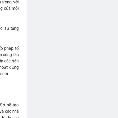
 trọng với
ng của mỗi
ào sự tăng
ấp phép tổ
óa công tác
án các sản
 hoạt động
 nói.
 Sở sẽ tạo
 và các nhà
 để du lịch