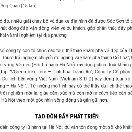
Đồng Quan (15 km)…
ở đó, nhiều giải chạy bộ và đua xe địa hình đã được Sóc Sơn tổ 
 hút đông đảo vận động viên và du khách, góp phần thúc đẩy phá
thái và trải nghiệm tại địa phương.
số công ty còn tổ chức các tour thể thao khám phá vẻ đẹp của T
e Tours trải nghiệm chuyến đò ngang và khám phá thành Cổ Loa”; 
bền vững VGreen (Hội Lữ hành Hà Nội) xây dựng chùm tour khám 
đạp “VGreen bike tour – Tinh hoa Tràng An”; Công ty Cổ phần
ển Du lịch bền vững Việt Nam (Vietnam S.T.I.D) xây dựng tour x
g – Hà Nội”… Từ những mô hình này có thể thấy du lịch thể thao
 trải nghiệm mới lạ, giàu cảm xúc mà còn mở ra cách tiếp cận s
 Hà Nội theo một góc nhìn sống động và gần gũi hơn.
TẠO ĐÒN BẨY PHÁT TRIỂN
diện công ty lữ hành tại Hà Nội, dù vẫn tồn đọng một số khó khă