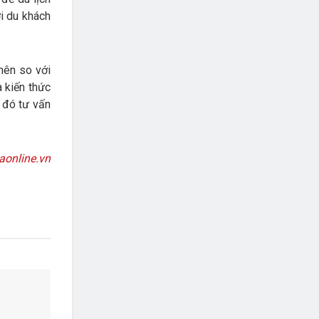
ới du khách
nên so với
 kiến thức
ừ đó tư vấn
aonline.vn