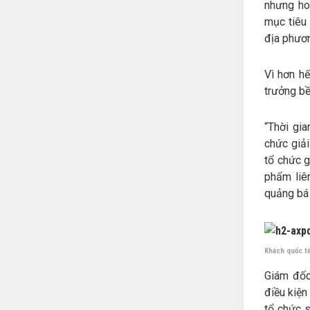
nhưng ho
mục tiêu 
địa phươn
Vì hơn hế
trưởng bề
“Thời gia
chức giải
tổ chức g
phẩm liê
quảng bá 
Khách quốc tế 
Giám đốc
điều kiện
tổ chức s