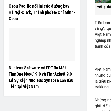
Cebu Pacific nối lại các đường bay
Với lợi th
Hà Nội-Clark, Thành phố Hồ Chí Minh-
Cebu
Trên bản 
vàng”, tạ
Việt Nam
nghiệp n
tranh của
Nucleus Software và FPT Ra Mắt
Việt Nam 
FinnOne Neo® 9.0 và FinnAxia® 9.0
những cu
tại Sự Kiện Nucleus Synapse Lần Đầu
là điều k
Tiên tại Việt Nam
trekking,
Những nă
giải đấu