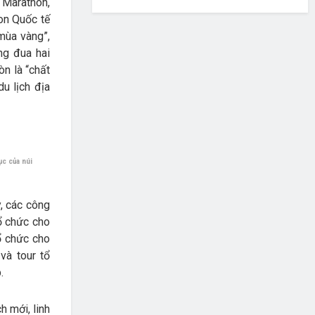
 Marathon,
on Quốc tế
mùa vàng”,
ng đua hai
òn là “chất
u lịch địa
ục của núi
, các công
tổ chức cho
ổ chức cho
và tour tổ
.
h mới, linh