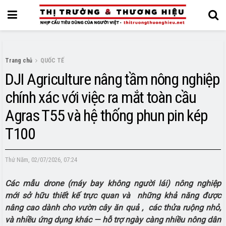
Trang chủ
QUỐC TẾ
DJI Agriculture nâng tầm nông nghiệp
chính xác với việc ra mắt toàn cầu
Agras T55 và hệ thống phun pin kép
T100
Thứ Năm, 02/07/2026, 07:24
Các mẫu
drone (máy bay không người lái) nông nghiệp
mới sở hữu thiết kế trực quan và
những khả năng được
nâng cao dành cho vườn cây ăn quả
,
các thửa ruộng nhỏ,
và nhiều ứng dụng khác
—
hỗ trợ ngày càng nhiều nông dân