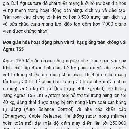
gia. DJI Agriculture đã phát triển mạng lưới hỗ trợ bản địa hóa
vững mạnh trong hoạt động bán hàng, dịch vụ và đào tạo.
Trên toàn cầu, chúng tôi hiện có hơn 3.500 trung tâm dịch vụ
và sửa chữa cùng mạng lưới đào tạo gồm hơn 7.000 giảng
viên được chứng nhận”.
Đơn giản hóa hoạt động phun và rải hạt giống trên không với
Agras T55
Agras T55 là mẫu drone nông nghiệp nhẹ, trực quan với quy
trình thiết lập được tinh giản, hỗ trợ phun, rải và vận chuyển
vật tư trong nhiều ứng dụng khác nhau. Thiết bị có thể mang
tải trọng 50 lít để phun (lưu lượng 50 lít/phút với đầu phun
sương) và 55 kg để rải (lưu lượng 400 kg/phút). Hệ thống
nâng Agras T55 Lift System mới hỗ trợ tải trọng nâng lên tới
40 kg, đồng thời được trang bị tính năng kiểm soát cân bằng
tự động (Auto Balance Control) và nhả cáp khẩn cấp
(Emergency Cable Release). Hệ thống radar sóng milimet
hoàn toàn mới đạt mật độ đám mây điểm lên tới 250.000