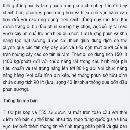
thống đầu phun ly tâm phun sương kép cho phép tốc độ bay
nhanh hơn, phạm vi phun rộng hơn và hiệu quả vận hành cao
hơn đối với các ứng dụng trên cánh đồng quy mô lớn. Khi
được trang bị bộ đầu phun sương tùy chọn, việc xử lý tại các
vườn cây ăn quả trở nên hiệu quả hơn. Lưu lượng phun và khả
năng tạo hạt sương được cải thiện giúp dung dịch có thể
xuyên qua các tán cây dày đặc và tiếp cận mặt dưới của lá
trên những cây cao có tán lá rậm. Thiết bị có dung tích 150 lít
(400 kg/phút) đối với chức năng rải trong cấu hình một pin
tiêu chuẩn và tải trọng nâng lên tới 80 kg đối với chức năng
nâng hàng. Với cấu hình pin kép, hệ thống phun sở hữu bình
chứa dung tích 90 lít (lưu lượng 40 lít/phút thông qua bốn đầu
phun sương).
Thông tin mở bán
T100 pin kép và T55 sẽ được ra mắt trên toàn cầu với thời
điểm mở bán cụ thể khác nhau tùy theo từng quốc gia và khu
vực. Để biết thêm thông tin về tình trạng phân phối và giá bán