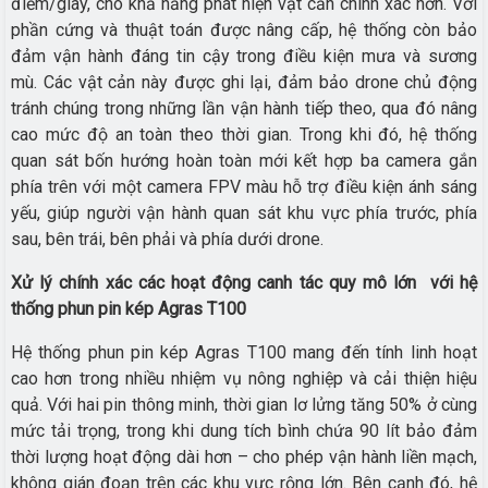
điểm/giây, cho khả năng phát hiện vật cản chính xác hơn. Với
phần cứng và thuật toán được nâng cấp, hệ thống còn bảo
đảm vận hành đáng tin cậy trong điều kiện mưa và sương
mù. Các vật cản này được ghi lại, đảm bảo drone chủ động
tránh chúng trong những lần vận hành tiếp theo, qua đó nâng
cao mức độ an toàn theo thời gian. Trong khi đó, hệ thống
quan sát bốn hướng hoàn toàn mới kết hợp ba camera gắn
phía trên với một camera FPV màu hỗ trợ điều kiện ánh sáng
yếu, giúp người vận hành quan sát khu vực phía trước, phía
sau, bên trái, bên phải và phía dưới drone.
Xử lý chính xác các hoạt động canh tác quy mô lớn
với hệ
thống phun pin kép Agras T100
Hệ thống phun pin kép Agras T100 mang đến tính linh hoạt
cao hơn trong nhiều nhiệm vụ nông nghiệp và cải thiện hiệu
quả. Với hai pin thông minh, thời gian lơ lửng tăng 50% ở cùng
mức tải trọng, trong khi dung tích bình chứa 90 lít bảo đảm
thời lượng hoạt động dài hơn – cho phép vận hành liền mạch,
không gián đoạn trên các khu vực rộng lớn. Bên cạnh đó, hệ