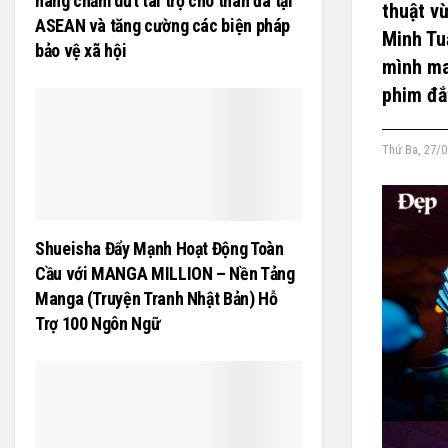
hàng chấm dứt tài trợ cho than đá tại
thuật v
ASEAN và tăng cường các biện pháp
Minh Tu
bảo vệ xã hội
mình ma
phim đắ
Thứ Ba, 27/0
Shueisha Đẩy Mạnh Hoạt Động Toàn
Cầu với MANGA MILLION – Nền Tảng
Manga (Truyện Tranh Nhật Bản) Hỗ
Trợ 100 Ngôn Ngữ