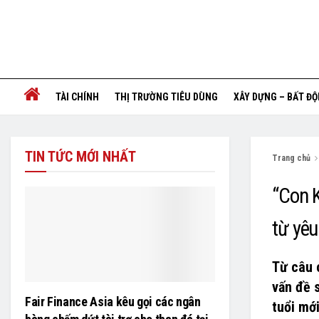
TÀI CHÍNH
THỊ TRƯỜNG TIÊU DÙNG
XÂY DỰNG – BẤT Đ
TIN TỨC MỚI NHẤT
Trang chủ
“Con 
từ yê
Từ câu 
vấn đề 
Fair Finance Asia kêu gọi các ngân
tuổi mớ