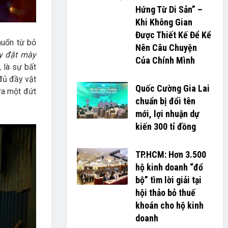
Hứng Từ Di Sản” –
Khi Không Gian
Được Thiết Kế Để Kể
muốn từ bỏ
Nên Câu Chuyện
y đặt mày
Của Chính Mình
, là sự bất
đủ đầy vật
Quốc Cường Gia Lai
 ra một đứt
chuẩn bị đổi tên
mới, lợi nhuận dự
kiến 300 tỉ đồng
TP.HCM: Hơn 3.500
hộ kinh doanh “đổ
bộ” tìm lời giải tại
hội thảo bỏ thuế
khoán cho hộ kinh
doanh