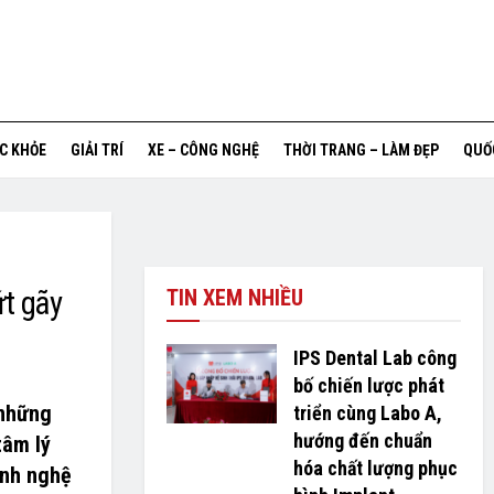
ỨC KHỎE
GIẢI TRÍ
XE – CÔNG NGHỆ
THỜI TRANG – LÀM ĐẸP
QUỐ
ứt gãy
TIN XEM NHIỀU
IPS Dental Lab công
bố chiến lược phát
 những
triển cùng Labo A,
hướng đến chuẩn
tâm lý
hóa chất lượng phục
ành nghệ