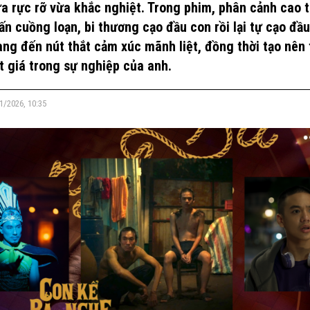
ừa rực rỡ vừa khắc nghiệt. Trong phim, phân cảnh cao t
ấn cuồng loạn, bi thương cạo đầu con rồi lại tự cạo đầ
ng đến nút thắt cảm xúc mãnh liệt, đồng thời tạo nên
t giá trong sự nghiệp của anh.
1/2026, 10:35