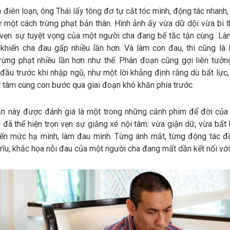
 điên loạn, ông Thái lấy tông đơ tự cắt tóc mình, động tác nhanh
 một cách trừng phạt bản thân. Hình ảnh ấy vừa dữ dội vừa bi t
n vẹn sự tuyệt vọng của một người cha đang bế tắc tận cùng. Là
 khiến cha đau gấp nhiều lần hơn. Và làm con đau, thì cũng là 
trừng phạt nhiều lần hơn như thế. Phân đoạn cũng gợi liên tưởn
đầu trước khi nhập ngũ, như một lời khẳng định rằng dù bất lực,
 tâm cùng con bước qua giai đoạn khó khăn phía trước.
n này được đánh giá là một trong những cảnh phim để đời của
 đã thể hiện trọn vẹn sự giằng xé nội tâm: vừa giận dữ, vừa bất 
ến mức hạ mình, làm đau mình. Từng ánh mắt, từng động tác đề
rĩu, khắc họa nỗi đau của một người cha đang mất dần kết nối với 