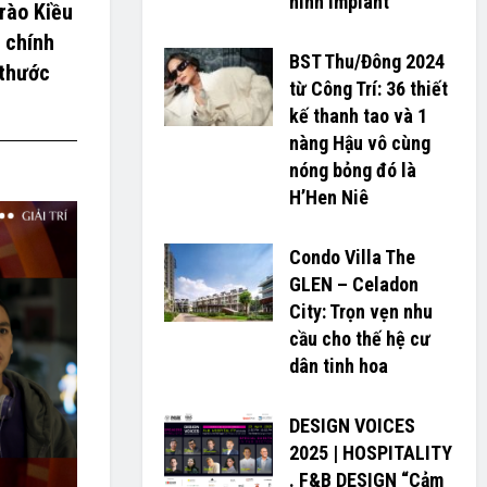
hình Implant
rào Kiều
u chính
BST Thu/Đông 2024
 thước
từ Công Trí: 36 thiết
kế thanh tao và 1
nàng Hậu vô cùng
nóng bỏng đó là
H’H­­­­en Niê
Condo Villa The
GLEN – Celadon
City: Trọn vẹn nhu
cầu cho thế hệ cư
dân tinh hoa
DESIGN VOICES
2025 | HOSPITALITY
. F&B DESIGN “Cảm