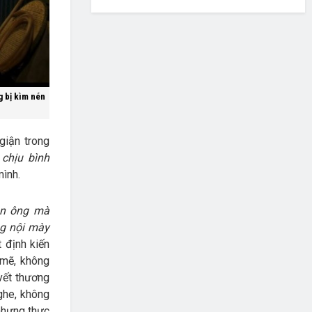
g bị kìm nén
giận trong
chịu bình
mình.
n ông mà
ng nội mày
t định kiến
 mẽ, không
 vết thương
ghe, không
nhưng thực