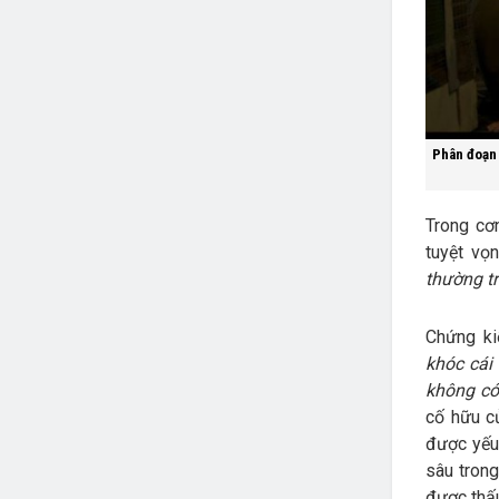
Phân đoạn 
Trong cơ
tuyệt vọ
thường tr
Chứng ki
khóc cái
không có
cố hữu c
được yếu 
sâu trong
được thấ