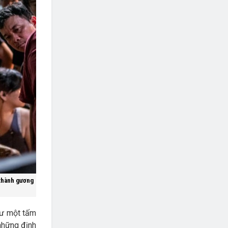
 thành gương
hư một tấm
những định