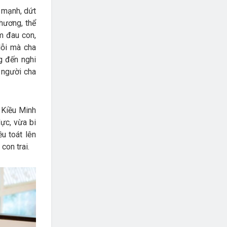
, mạnh, dứt
hương, thể
m đau con,
lỗi mà cha
g đến nghi
 người cha
 Kiều Minh
lực, vừa bi
u toát lên
con trai.