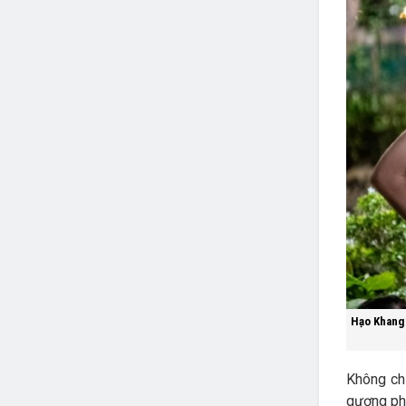
Hạo Khang 
Không ch
gương phả