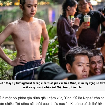
cho thấy sự trưởng thành trong diễn xuất qua vai diễn Minh, được kỳ vọng sẽ trở
mặt sáng giá của điện ảnh Việt trong tương lai.
ỉ là một bộ phim gia đình giàu cảm xúc, “Con Kể Ba Nghe” còn n
n chiếu đời sống rất thật của nhiều người. Khoảng cách thế hệ, 