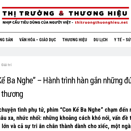
ỘNG SẢN
VĂN HÓA – GIÁO DỤC
THƯƠNG HIỆU
DU LỊCH
Y TẾ – S
Giải trí
Kể Ba Nghe” – Hành trình hàn gắn những đ
u thương
chuyện tình phụ tử, phim “Con Kể Ba Nghe” chạm đến
sâu xa, nhức nhối: những khoảng cách khó nói, vấn đề 
i lớn và cả sự tri ân chân thành dành cho xiếc, một ng