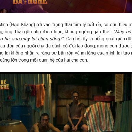
Minh (Hạo Khang) rơi vào trạng thái tâm lý bất ổn, có dấu hiệu 
g, ông Thái gần như điên loạn, không ngừng gào thét:
“Mày bà
g hả, sao mày lại chán sống?”
. Câu hỏi ấy là tiếng quát giận dữ
đau đớn của người cha đã dành cả đời lao động, mong con được 
g lại không nhận ra rằng sự bận rộn và im lặng của mình lại tạo
càng lớn trong mối quan hệ của hai cha con.