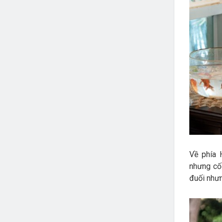
Về phía 
nhưng cố
đuối nhưn