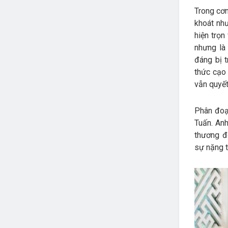
Trong cơn
khoát như
hiện trọ
nhưng là
đáng bị 
thức cạo 
vẫn quyết
Phân đoạ
Tuấn. Anh
thương đ
sự nặng t