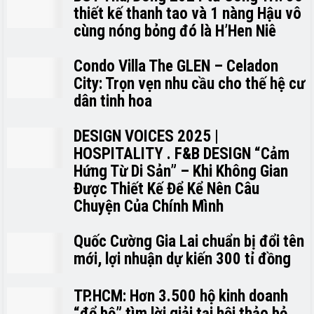
thiết kế thanh tao và 1 nàng Hậu vô
cùng nóng bỏng đó là H’H­­­­en Niê
Condo Villa The GLEN – Celadon
City: Trọn vẹn nhu cầu cho thế hệ cư
dân tinh hoa
DESIGN VOICES 2025 |
HOSPITALITY . F&B DESIGN “Cảm
Hứng Từ Di Sản” – Khi Không Gian
Được Thiết Kế Để Kể Nên Câu
Chuyện Của Chính Mình
Quốc Cường Gia Lai chuẩn bị đổi tên
mới, lợi nhuận dự kiến 300 tỉ đồng
TP.HCM: Hơn 3.500 hộ kinh doanh
“đổ bộ” tìm lời giải tại hội thảo bỏ