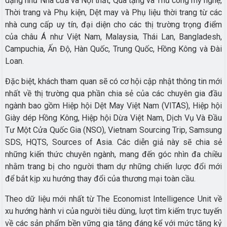
dạng như Nhà cửa và Nội thất, Quà tặng và Thủ công mỹ nghệ,
Thời trang và Phụ kiện, Dệt may và Phụ liệu thời trang từ các
nhà cung cấp uy tín, đại diện cho các thị trường trọng điểm
của châu Á như Việt Nam, Malaysia, Thái Lan, Bangladesh,
Campuchia, Ấn Độ, Hàn Quốc, Trung Quốc, Hồng Kông và Đài
Loan.
Đặc biệt, khách tham quan sẽ có cơ hội cập nhật thông tin mới
nhất về thị trường qua phần chia sẻ của các chuyên gia đầu
ngành bao gồm Hiệp hội Dệt May Việt Nam (VITAS), Hiệp hội
Giày dép Hồng Kông, Hiệp hội Dừa Việt Nam, Dịch Vụ Và Đầu
Tư Một Cửa Quốc Gia (NSO), Vietnam Sourcing Trip, Samsung
SDS, HQTS, Sources of Asia. Các diễn giả này sẽ chia sẻ
những kiến thức chuyên ngành, mang đến góc nhìn đa chiều
nhằm trang bị cho người tham dự những chiến lược đổi mới
để bắt kịp xu hướng thay đổi của thương mại toàn cầu.
Theo dữ liệu mới nhất từ The Economist Intelligence Unit về
xu hướng hành vi của người tiêu dùng, lượt tìm kiếm trực tuyến
về các sản phẩm bền vững gia tăng đáng kể với mức tăng kỷ