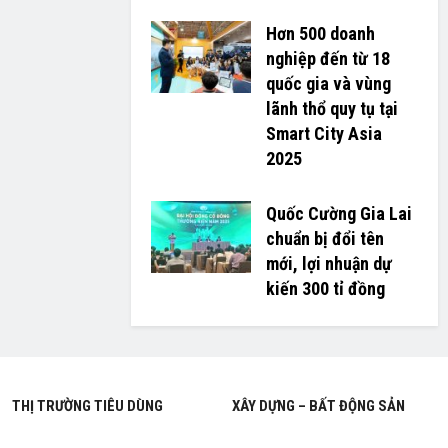
Hơn 500 doanh
nghiệp đến từ 18
quốc gia và vùng
lãnh thổ quy tụ tại
Smart City Asia
2025
Quốc Cường Gia Lai
chuẩn bị đổi tên
mới, lợi nhuận dự
kiến 300 tỉ đồng
THỊ TRƯỜNG TIÊU DÙNG
XÂY DỰNG – BẤT ĐỘNG SẢN
THỜI TRANG – LÀM ĐẸP
XE – CÔNG NGHỆ