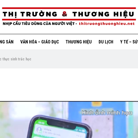
ỘNG SẢN
VĂN HÓA – GIÁO DỤC
THƯƠNG HIỆU
DU LỊCH
Y TẾ – S
c thực sinh trắc học