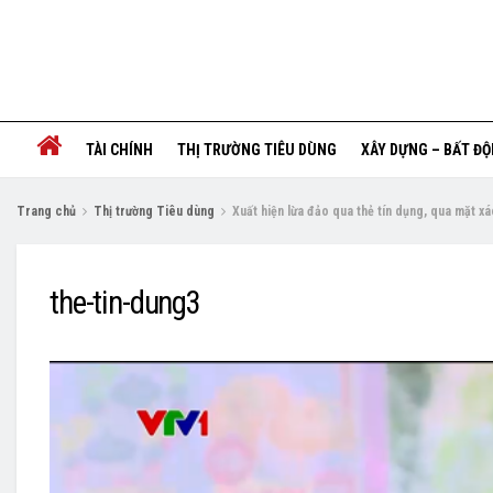
TÀI CHÍNH
THỊ TRƯỜNG TIÊU DÙNG
XÂY DỰNG – BẤT Đ
Trang chủ
Thị trường Tiêu dùng
Xuất hiện lừa đảo qua thẻ tín dụng, qua mặt xá
the-tin-dung3