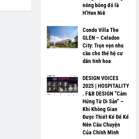
nóng bỏng đó là
H’H­­­­en Niê
Condo Villa The
GLEN – Celadon
City: Trọn vẹn nhu
cầu cho thế hệ cư
dân tinh hoa
DESIGN VOICES
2025 | HOSPITALITY
. F&B DESIGN “Cảm
Hứng Từ Di Sản” –
Khi Không Gian
Được Thiết Kế Để Kể
Nên Câu Chuyện
Của Chính Mình