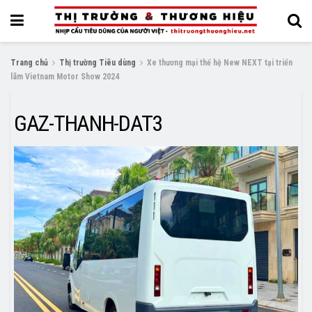
Trang chủ
Thị trường Tiêu dùng
Xe thương mại thế hệ New NEXT tại triển
lãm Vietnam Motor Show 2024
GAZ-THANH-DAT3