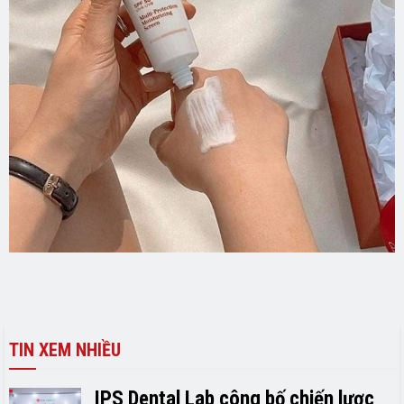
TIN XEM NHIỀU
IPS Dental Lab công bố chiến lược