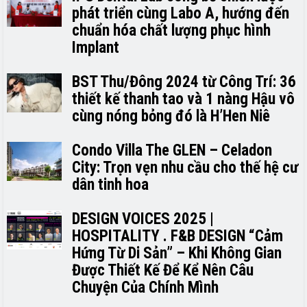
phát triển cùng Labo A, hướng đến
chuẩn hóa chất lượng phục hình
Implant
BST Thu/Đông 2024 từ Công Trí: 36
thiết kế thanh tao và 1 nàng Hậu vô
cùng nóng bỏng đó là H’H­­­­en Niê
Condo Villa The GLEN – Celadon
City: Trọn vẹn nhu cầu cho thế hệ cư
dân tinh hoa
DESIGN VOICES 2025 |
HOSPITALITY . F&B DESIGN “Cảm
Hứng Từ Di Sản” – Khi Không Gian
Được Thiết Kế Để Kể Nên Câu
Chuyện Của Chính Mình