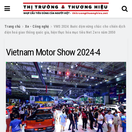
Trang chủ
Xe - Công nghệ
VMS 2024: Bước đệm vững chắc cho chiến dịch
điện hoá giao thông quốc gia, hiện thực hóa mục tiêu Net Zero năm 2050
Vietnam Motor Show 2024-4