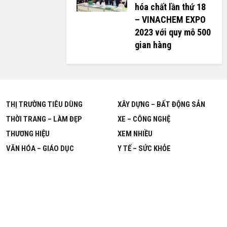
hóa chất lần thứ 18
– VINACHEM EXPO
2023 với quy mô 500
gian hàng
THỊ TRƯỜNG TIÊU DÙNG
XÂY DỰNG – BẤT ĐỘNG SẢN
THỜI TRANG – LÀM ĐẸP
XE – CÔNG NGHỆ
THƯƠNG HIỆU
XEM NHIỀU
VĂN HÓA – GIÁO DỤC
Y TẾ – SỨC KHỎE