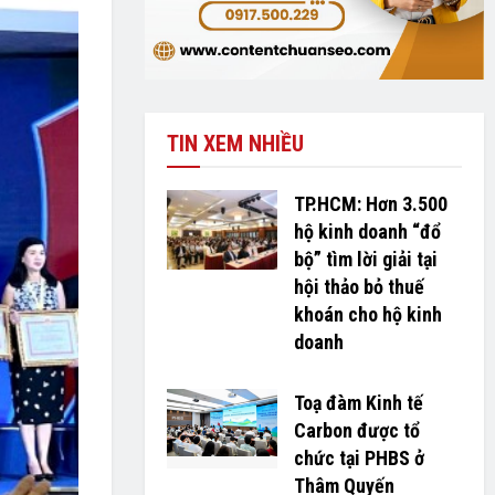
TIN XEM NHIỀU
TP.HCM: Hơn 3.500
hộ kinh doanh “đổ
bộ” tìm lời giải tại
hội thảo bỏ thuế
khoán cho hộ kinh
doanh
Toạ đàm Kinh tế
Carbon được tổ
chức tại PHBS ở
Thâm Quyến