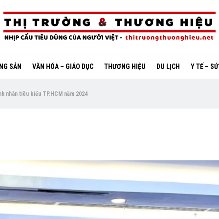
ỘNG SẢN
VĂN HÓA – GIÁO DỤC
THƯƠNG HIỆU
DU LỊCH
Y TẾ – S
nh nhân tiêu biểu TP.HCM năm 2024