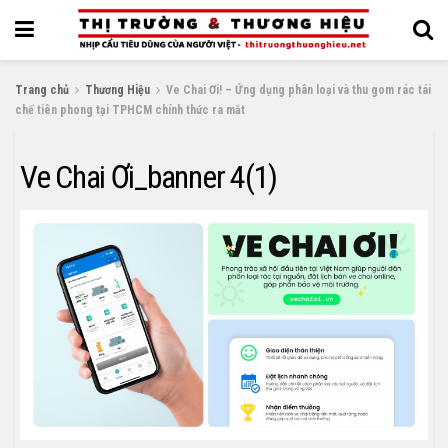
Trang chủ
Thương Hiệu
Ve Chai Ơi! – Ứng dụng phân loại và thu gom rác tái
chế tiên phong tại TPHCM chính thức ra mắt
Ve Chai Ơi_banner 4(1)