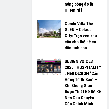
nóng bỏng đó là
H’H­­­­en Niê
Condo Villa The
GLEN – Celadon
City: Trọn vẹn nhu
cầu cho thế hệ cư
dân tinh hoa
DESIGN VOICES
2025 | HOSPITALITY
. F&B DESIGN “Cảm
Hứng Từ Di Sản” –
Khi Không Gian
Được Thiết Kế Để Kể
Nên Câu Chuyện
Của Chính Mình