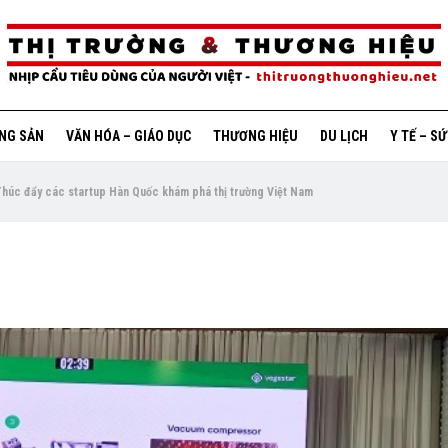
ỘNG SẢN
VĂN HÓA – GIÁO DỤC
THƯƠNG HIỆU
DU LỊCH
Y TẾ – S
húc đẩy các startup Hàn Quốc khám phá thị trường Việt Nam