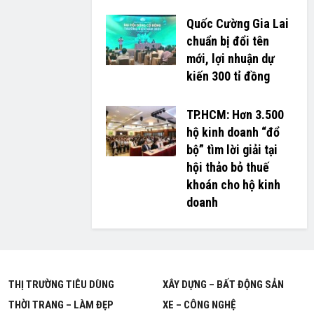
Quốc Cường Gia Lai
chuẩn bị đổi tên
mới, lợi nhuận dự
kiến 300 tỉ đồng
TP.HCM: Hơn 3.500
hộ kinh doanh “đổ
bộ” tìm lời giải tại
hội thảo bỏ thuế
khoán cho hộ kinh
doanh
THỊ TRƯỜNG TIÊU DÙNG
XÂY DỰNG – BẤT ĐỘNG SẢN
THỜI TRANG – LÀM ĐẸP
XE – CÔNG NGHỆ