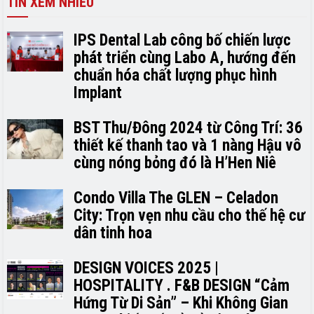
TIN XEM NHIỀU
IPS Dental Lab công bố chiến lược
phát triển cùng Labo A, hướng đến
chuẩn hóa chất lượng phục hình
Implant
BST Thu/Đông 2024 từ Công Trí: 36
thiết kế thanh tao và 1 nàng Hậu vô
cùng nóng bỏng đó là H’H­­­­en Niê
Condo Villa The GLEN – Celadon
City: Trọn vẹn nhu cầu cho thế hệ cư
dân tinh hoa
DESIGN VOICES 2025 |
HOSPITALITY . F&B DESIGN “Cảm
Hứng Từ Di Sản” – Khi Không Gian