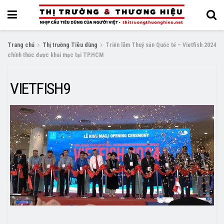
Trang chủ
Thị trường Tiêu dùng
Triển lãm Thuỷ sản Quốc tế – Vietfish 2024
chính thức được khai mạc tại TP.HCM
VIETFISH9