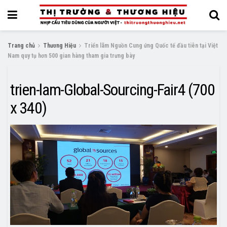
Trang chủ
Thương Hiệu
Triển lãm Nguồn Cung ứng Quốc tế đầu tiên tại Việt
Nam quy tụ hơn 500 gian hàng tham gia trưng bày
trien-lam-Global-Sourcing-Fair4 (700
x 340)