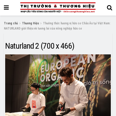
Trang chủ
Thương Hiệu
Thưởng thức hương vị hữu cơ Châu Âu tại Việt Nam:
NATURLAND giới thiệu về tương lai của nông nghiệp hữu cơ
Naturland 2 (700 x 466)