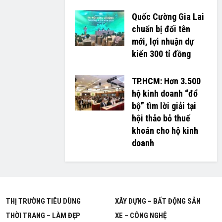
Quốc Cường Gia Lai
chuẩn bị đổi tên
mới, lợi nhuận dự
kiến 300 tỉ đồng
TP.HCM: Hơn 3.500
hộ kinh doanh “đổ
bộ” tìm lời giải tại
hội thảo bỏ thuế
khoán cho hộ kinh
doanh
THỊ TRƯỜNG TIÊU DÙNG
XÂY DỰNG – BẤT ĐỘNG SẢN
THỜI TRANG – LÀM ĐẸP
XE – CÔNG NGHỆ