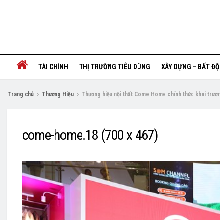
TÀI CHÍNH
THỊ TRƯỜNG TIÊU DÙNG
XÂY DỰNG – BẤT Đ
Trang chủ
Thương Hiệu
Thương hiệu nội thất Come Home chính thức khai trươn
come-home.18 (700 x 467)