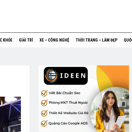
ỨC KHỎE
GIẢI TRÍ
XE – CÔNG NGHỆ
THỜI TRANG – LÀM ĐẸP
QUỐ