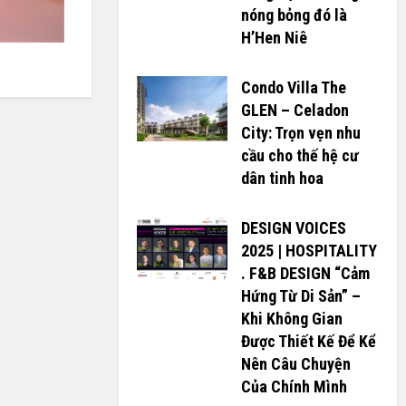
nóng bỏng đó là
H’H­­­­en Niê
Condo Villa The
GLEN – Celadon
City: Trọn vẹn nhu
cầu cho thế hệ cư
dân tinh hoa
DESIGN VOICES
2025 | HOSPITALITY
. F&B DESIGN “Cảm
Hứng Từ Di Sản” –
Khi Không Gian
Được Thiết Kế Để Kể
Nên Câu Chuyện
Của Chính Mình