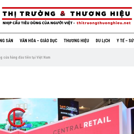
ỘNG SẢN
VĂN HÓA – GIÁO DỤC
THƯƠNG HIỆU
DU LỊCH
Y TẾ – S
g cửa hàng đầu tiên tại Việt Nam