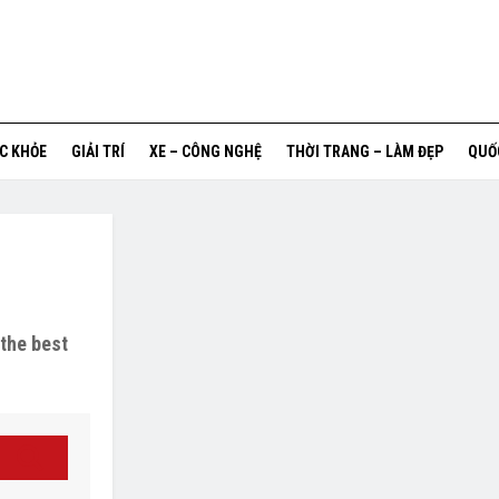
ỨC KHỎE
GIẢI TRÍ
XE – CÔNG NGHỆ
THỜI TRANG – LÀM ĐẸP
QUỐ
 the best