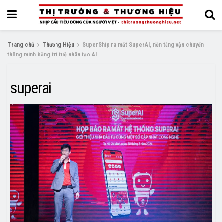
Trang chủ
Thương Hiệu
SuperShip ra mắt SuperAI, nền tảng vận chuyển
thông minh bằng trí tuệ nhân tạo AI
superai