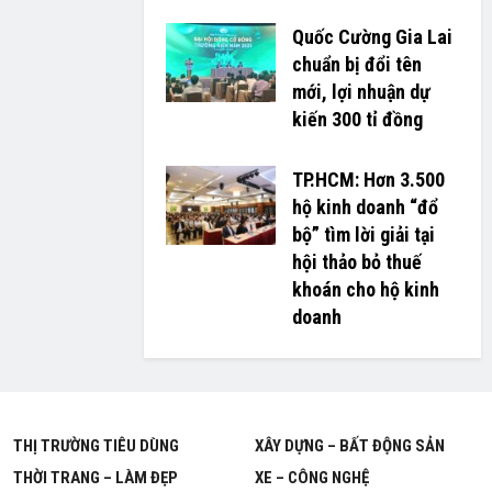
Quốc Cường Gia Lai
chuẩn bị đổi tên
mới, lợi nhuận dự
kiến 300 tỉ đồng
TP.HCM: Hơn 3.500
hộ kinh doanh “đổ
bộ” tìm lời giải tại
hội thảo bỏ thuế
khoán cho hộ kinh
doanh
THỊ TRƯỜNG TIÊU DÙNG
XÂY DỰNG – BẤT ĐỘNG SẢN
THỜI TRANG – LÀM ĐẸP
XE – CÔNG NGHỆ