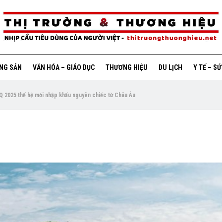
ỘNG SẢN
VĂN HÓA – GIÁO DỤC
THƯƠNG HIỆU
DU LỊCH
Y TẾ – S
 2025 thế hệ mới nhập khẩu nguyên chiếc từ Châu Âu