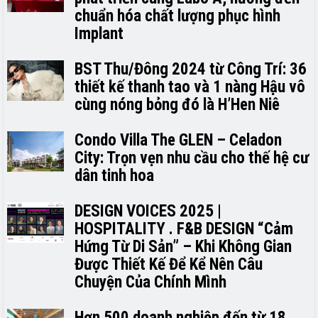
chuẩn hóa chất lượng phục hình
Implant
BST Thu/Đông 2024 từ Công Trí: 36
thiết kế thanh tao và 1 nàng Hậu vô
cùng nóng bỏng đó là H’H­­­­en Niê
Condo Villa The GLEN – Celadon
City: Trọn vẹn nhu cầu cho thế hệ cư
dân tinh hoa
DESIGN VOICES 2025 |
HOSPITALITY . F&B DESIGN “Cảm
Hứng Từ Di Sản” – Khi Không Gian
Được Thiết Kế Để Kể Nên Câu
Chuyện Của Chính Mình
Hơn 500 doanh nghiệp đến từ 18