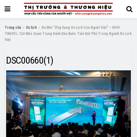
Trang chủ
Du lịch
Ra Mắt “Ứng Dụng Du Lịch Của Người Việt” – ROVI
TRAVEL: Cột Mốc Quan Trọng Đánh Dấu Bước Tiến Đột Phá Trong Ngành Du Lịch
Việt
DSC00660(1)