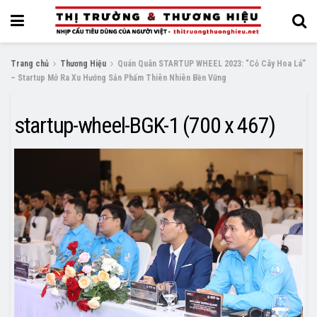
Trang chủ
Thương Hiệu
Quán Quân STARTUP WHEEL 2023: “Cỏ Cây Hoa Lá”
– Startup Mở Ra Xu Hướng Sản Phẩm Thiên Nhiên Bền Vững
startup-wheel-BGK-1 (700 x 467)